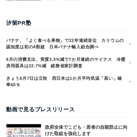
汐留PR塾
バナナ、「よく食べる果物」で22年連続首位 カリウムの
認知度は初の4割超 日本バナナ輸入組合調べ
6月の消費支出、実質3.3%減で7か月連続のマイナス 冷暖
房用器具は22.7%減 総務省家計調査
きょう8月7日は立秋 西日本は1か月平均気温「高い」確
率60％
動画で見るプレスリリース
政府全体でこども・若者の自殺防止に向
けた取組を強化します