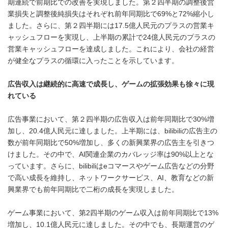
期連続で前期比での改善を実現しました。第２四半期の調整後営
業損失と調整後純損失はそれぞれ前年同期比で69%と72%縮小し
ました。さらに、第２四半期には17.5億人民元のプラスの営業キ
ャッシュフローを実現し、上半期の累計で24億人民元のプラスの
営業キャッシュフローを達成しました。これにより、会社の経営
が健全なプラスの循環に入ったことを示しています。
広告収入は継続
的
に高速で成長し、ゲームの拡張効果も徐々に現
れている
広告事業において、第２四半期の広告収入は前年同期比で30%増
加し、20.4億人民元に達しました。上半期には、bilibiliの広告主の
数が前年同期比で50%増加し、多くの新興業界の広告主を引きつ
けました。その中で、AI関連企業のカバレッジ率は90%以上とな
っています。さらに、bilibiliはeコマースやゲーム広告などの分野
で高い成長を維持し、ネットワークサービス、AI、教育などの新
興業界でも前年同期比で二桁の成長を実現しました。
ゲーム事業において、第2四半期のゲーム収入は前年同期比で13%
増加し、10.1億人民元に達しました。その中でも、長期運営のゲ