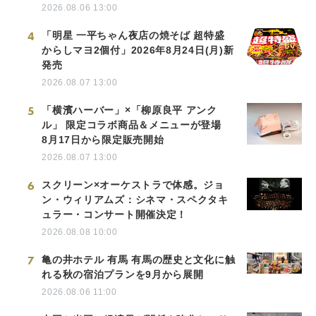
2026.08.06 13:00
4
「明星 一平ちゃん夜店の焼そば 超特盛
からしマヨ2個付」2026年8月24日(月)新
発売
2026.08.07 13:00
5
「横濱ハーバー」×「柳原良平 アンク
ル」 限定コラボ商品＆メニューが登場
8月17日から限定販売開始
2026.08.07 13:00
6
スクリーン×オーケストラで体感。ジョ
ン・ウィリアムズ：シネマ・スペクタキ
ュラー・コンサート開催決定！
2026.08.08 10:00
7
亀の井ホテル 有馬 有馬の歴史と文化に触
れる秋の宿泊プランを9月から展開
2026.08.06 11:00