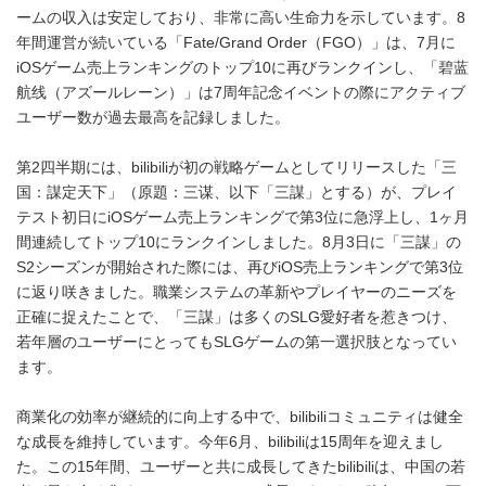
ームの収入は安定しており、非常に高い生命力を示しています。8
年間運営が続いている「Fate/Grand Order（FGO）」は、7月に
iOSゲーム売上ランキングのトップ10に再びランクインし、「碧蓝
航线（アズールレーン）」は7周年記念イベントの際にアクティブ
ユーザー数が過去最高を記録しました。
第2四半期には、bilibiliが初の戦略ゲームとしてリリースした「三
国：謀定天下」（原題：三谋、以下「三謀」とする）が、プレイ
テスト初日にiOSゲーム売上ランキングで第3位に急浮上し、1ヶ月
間連続してトップ10にランクインしました。8月3日に「三謀」の
S2シーズンが開始された際には、再びiOS売上ランキングで第3位
に返り咲きました。職業システムの革新やプレイヤーのニーズを
正確に捉えたことで、「三謀」は多くのSLG愛好者を惹きつけ、
若年層のユーザーにとってもSLGゲームの第一選択肢となってい
ます。
商業化の効率が継続的に向上する中で、bilibiliコミュニティは健全
な成長を維持しています。今年6月、bilibiliは15周年を迎えまし
た。この15年間、ユーザーと共に成長してきたbilibiliは、中国の若