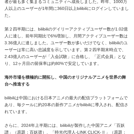
者が最も多く集まるコミュニティへ成長しました。昨年、1000万
人以上のユーザーが1年間に360日以上bilibiliにログインしていまし
た。
第２四半期には、bilibiliのデイリーアクティブユーザー数が1.02億
人に達し、前年同期比で6%増加し、月間アクティブユーザー数は
3.36億人に達しました。ユーザー数が多いだけでなく、bilibiliのユ
ーザーは常に高い忠誠度を示しています。第２四半期末時点で、
2.43億人のユーザーが「入会試験」に合格し、「正式会員」とな
り、12ヶ月目の留保率は約80%で安定しています。
海外市場を積極的に開拓し、中国のオリジナルアニメを世界の舞
台
へ
推進
する
bilibiliは中国における日本アニメの最大の配信プラットフォームで
あり、毎クールに約20本の新作アニメがbilibiliに導入され、配信さ
れています。
さらに、2024年上半期には、bilibiliが製作した中国アニメ「百妖
譜」（原題：百妖谱）、「時光代理人-LINK CLICK-Ⅱ」（原題：