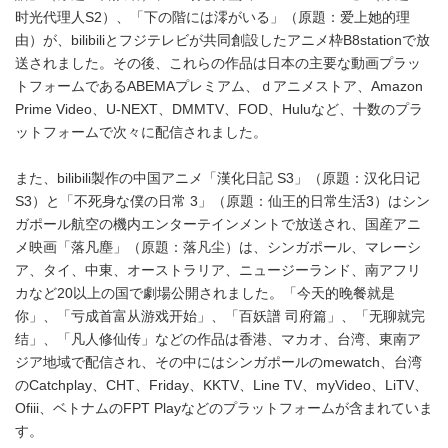
时光代理人S2）、「下の階には澪がいる」（原題：爱上她的理
由）が、bilibiliとフジテレビが共同創設したアニメ枠B8stationで放
送されました。その後、これらの作品は日本の主要な動画プラッ
トフォームであるABEMAプレミアム、ｄアニメストア、Amazon
Prime Video、U-NEXT、DMMTV、FOD、Huluなど、十数のプラ
ットフォームで次々に配信されました。
また、bilibili製作の中国アニメ「漢化日記 S3」（原題：汉化日记
S3）と「不死身な僕の日常 3」（原題：仙王的日常生活3）はシン
ガポール航空の機内エンターテインメントで放送され、国産アニ
メ映画「落凡塵」（原題：落凡尘）は、シンガポール、マレーシ
ア、タイ、中東、オーストラリア、ニュージーランド、南アフリ
カなど20以上の国で劇場公開されました。「今天的晚餐就是
你」、「亏成首富从游戏开始」、「百妖譜 司府篇」、「无聊就完
结」、「凡人修仙传」などの作品は香港、マカオ、台湾、東南ア
ジア地域で配信され、その中にはシンガポールのmewatch、台湾
のCatchplay、CHT、Friday、KKTV、Line TV、myVideo、LiTV、
Ofiii、ベトナムのFPT Playなどのプラットフォームが含まれていま
す。