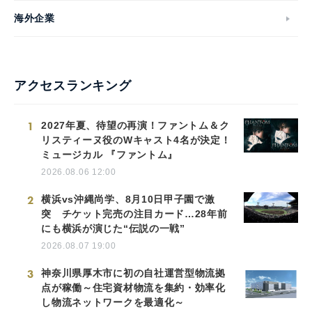
海外企業
アクセスランキング
1
2027年夏、待望の再演！ファントム＆ク
リスティーヌ役のWキャスト4名が決定！
ミュージカル 『ファントム』
2026.08.06 12:00
2
横浜vs沖縄尚学、8月10日甲子園で激
突 チケット完売の注目カード…28年前
にも横浜が演じた“伝説の一戦”
2026.08.07 19:00
3
神奈川県厚木市に初の自社運営型物流拠
点が稼働～住宅資材物流を集約・効率化
し物流ネットワークを最適化～