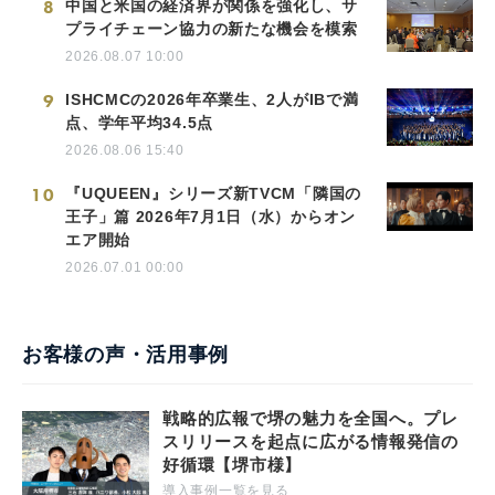
8
中国と米国の経済界が関係を強化し、サ
プライチェーン協力の新たな機会を模索
2026.08.07 10:00
9
ISHCMCの2026年卒業生、2人がIBで満
点、学年平均34.5点
2026.08.06 15:40
10
『UQUEEN』シリーズ新TVCM「隣国の
王子」篇 2026年7月1日（水）からオン
エア開始
2026.07.01 00:00
お客様の声・活用事例
戦略的広報で堺の魅力を全国へ。プレ
スリリースを起点に広がる情報発信の
好循環【堺市様】
導入事例一覧を見る