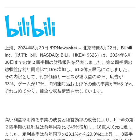
上海、2024年8月30日 /PRNewswire/ -- 北京時間8月22日、Bilibili
Inc.（以下bilibili、NASDAQ: BILI、HKEX: 9626）は、2024年6月
30日までの第２四半期の財務報告を発表しました。第２四半期の
総収益は前年同期比で16%増加し、61.3億人民元に達しました。
その内訳として、付加価値サービスが総収益の42%、広告が
33%、ゲームが17%、IP関連商品およびその他の事業が8%をそれ
ぞれ占めており、健全な収益構造を示しています。
高い利益率を誇る事業の成長と経営効率の改善により、bilibiliの第
２四半期の粗利益は前年同期比で49%増加し、18億人民元に達し
ました。粗利益率は前年同期の23.1%から29.9%に上昇し、8四半