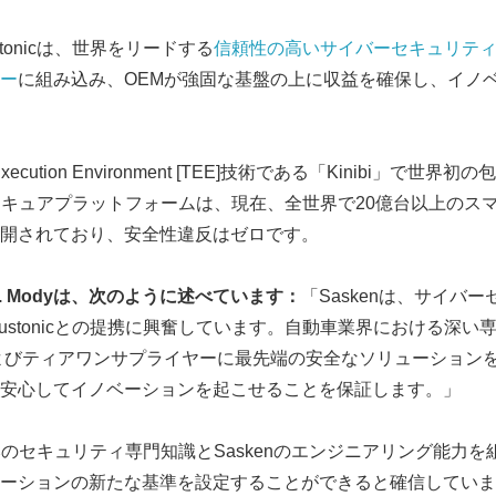
tonicは、世界をリードする
信頼性の高いサイバーセキュリテ
ー
に組み込み、OEMが強固な基盤の上に収益を確保し、イノ
 Execution Environment [TEE]技術である「Kinibi」で世
icのセキュアプラットフォームは、現在、全世界で20億台以上のスマ
開されており、安全性違反はゼロです。
. Mody
は、次のように述べています：
「Saskenは、サイバ
ustonicとの提携に興奮しています。自動車業界における深
よびティアワンサプライヤーに最先端の安全なソリューション
安心してイノベーションを起こせることを保証します。」
実証済みのセキュリティ専門知識とSaskenのエンジニアリング能力
ーションの新たな基準を設定することができると確信していま