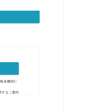
。
、報道機関だ
関するご案内