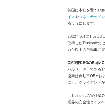
英国に本社を置くTrus
イス
や
コネクテッドカ
るようにします。
2022年5月にTrusted
取得したTruston
万台以上の自動車に展
CMD
兼
CEO
の
Rajiv C
バルリーダーであるTr
協業は自動車OEMお
にし、クライアントが
「Trustonicの
業界の安全性とイノベ