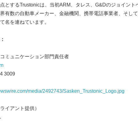
とするTrustonicは、当初ARM、タレス、G&Dのジョイン
English
界有数の自動車メーカー、金融機関、携帯電話事業者、そして
して名を連ねています。
：
コミュニケーション部門責任者
om
94 3009
newswire.com/media/2492743/Sasken_Trustonic_Logo.jpg
ライアント提供）
.