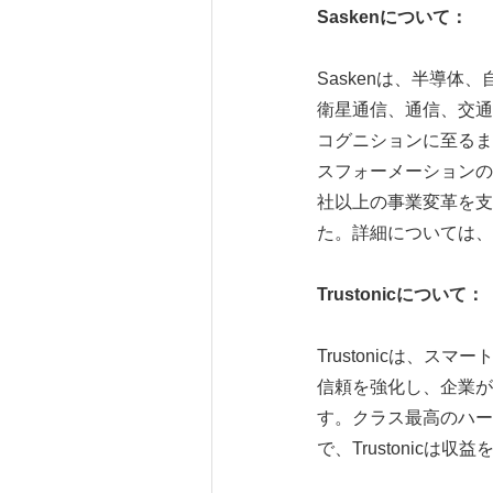
Sasken
について：
Saskenは、半導
衛星通信、通信、交通
コグニションに至るま
スフォーメーションの専
社以上の事業変革を支
た。詳細については、
Trustonic
について：
Trustonicは、
信頼を強化し、企業が
す。クラス最高のハー
で、Trustonic