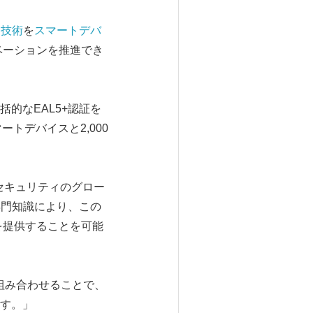
ィ技術
を
スマートデバ
ベーションを推進でき
界初の包括的なEAL5+認証を
ートデバイスと2,000
ーセキュリティのグロー
い専門知識により、この
を提供することを可能
を組み合わせることで、
す。」