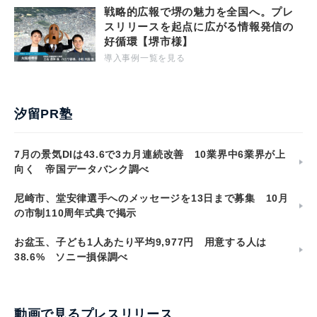
戦略的広報で堺の魅力を全国へ。プレ
スリリースを起点に広がる情報発信の
好循環【堺市様】
導入事例一覧を見る
汐留PR塾
7月の景気DIは43.6で3カ月連続改善 10業界中6業界が上
向く 帝国データバンク調べ
尼崎市、堂安律選手へのメッセージを13日まで募集 10月
の市制110周年式典で掲示
お盆玉、子ども1人あたり平均9,977円 用意する人は
38.6% ソニー損保調べ
動画で見るプレスリリース