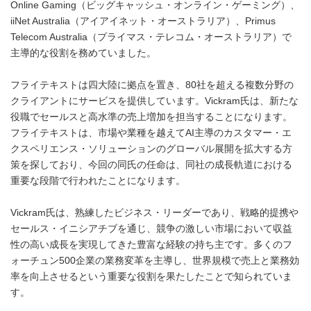
Online Gaming（ビッグキャッシュ・オンライン・ゲーミング）、
iiNet Australia（アイアイネット・オーストラリア）、Primus
Telecom Australia（プライマス・テレコム・オーストラリア）で
主導的な役割を務めていました。
フライテキストは四大陸に拠点を置き、80社を超える複数分野の
クライアントにサービスを提供しています。Vickram氏は、新たな
役職でセールスと高水準の売上増加を担当することになります。
フライテキストは、市場や業種を越えてAI主導のカスタマー・エ
クスペリエンス・ソリューションのグローバル展開を拡大する方
策を探しており、今回の同氏の任命は、同社の成長軌道における
重要な段階で行われたことになります。
Vickram氏は、熟練したビジネス・リーダーであり、戦略的提携や
セールス・イニシアチブを通じ、競争の激しい市場において収益
性の高い成長を実現してきた豊富な経験の持ち主です。多くのフ
ォーチュン500企業の業務変革を主導し、世界規模で売上と業務効
率を向上させるという重要な役割を果たしたことで知られていま
す。