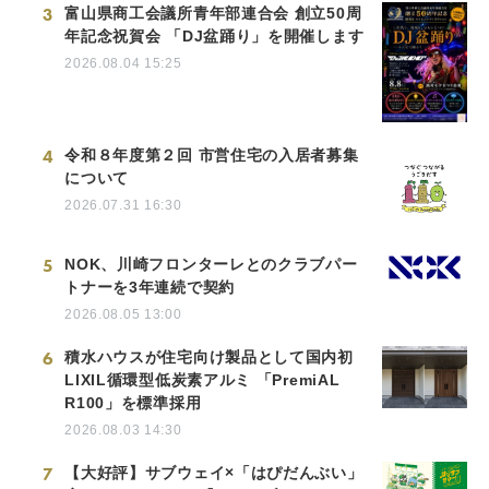
3
富山県商工会議所青年部連合会 創立50周
年記念祝賀会 「DJ盆踊り」を開催します
2026.08.04 15:25
4
令和８年度第２回 市営住宅の入居者募集
について
2026.07.31 16:30
5
NOK、川崎フロンターレとのクラブパー
トナーを3年連続で契約
2026.08.05 13:00
6
積水ハウスが住宅向け製品として国内初
LIXIL循環型低炭素アルミ 「PremiAL
R100」を標準採用
2026.08.03 14:30
7
【大好評】サブウェイ×「はぴだんぶい」