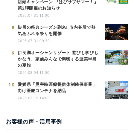
店頭キャンペーン 『はぴサブサマー！』
第2弾開催のお知らせ
2026.07.31 11:00
8
掛川の祭典シーズン到来! 市内各所で熱
気あふれる祭りを開催
2026.07.31 09:30
9
伊良湖オーシャンリゾート 遊びも学びも
かなう、家族みんなで満喫する渥美半島
の夏旅
2026.08.04 11:00
10
愛媛県「災害時医療提供体制確保事業」
向け医療コンテナを納品
2026.03.19 14:00
お客様の声・活用事例