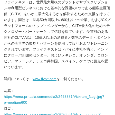
フライテキストは、世界最大規模のブランドがサブスクリプショ
ンや利用型ビジネスにおける基本的な課題の1つである顧客生涯価
値（CLTV）をいかに最大化するかを解決するための支援を行って
います。同社は、世界50カ国以上の80社以上の企業、およびCXプ
ラットフォームのトップ・ベンダーから、CLTV最大化のためのテ
クノロジー・パートナーとして信頼を得ています。受賞歴のある
同社のCLTV AIは、10億人以上の消費者と数兆のデータ・ポイント
からの実世界の知見とパターンを使用して設計およびトレーニン
グされています。フライテキストはドバイに本社を構え、インド
にグローバル開発センター、およびメキシコ、オランダ、コロン
ビア、マレーシア、チェコ共和国、スペイン、ケニヤに拠点を置
いています。
詳細については、
www.flytxt.com
をご覧ください。
写真：
https://mma.prnasia.com/media2/2493381/Vickram_Nagi.jpg?
p=medium600
ロゴ：
https://mma.prnasia.com/media2/2096851/Flytxt_Logo.jpg?