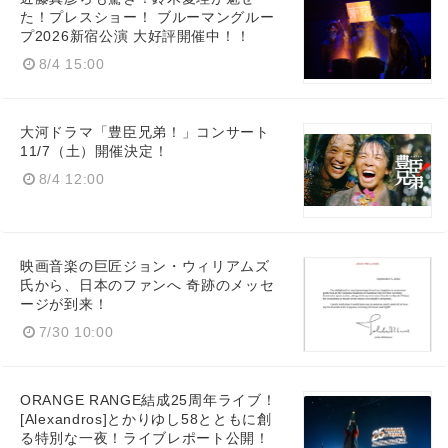
た！プレスショー！ ブルーマングルー
プ2026新宿公演 大好評開催中！！
8/4 15:00
大河ドラマ「豊臣兄弟！」コンサート
11/7（土）開催決定！
8/4 12:00
映画音楽の巨匠ジョン・ウィリアムズ
Japanese
氏から、日本のファンへ 奇跡のメッセ
ージが到来！
7/30 10:00
ORANGE RANGE結成25周年ライブ！
English
[Alexandros]とかりゆし58とともに創
る特別な一夜！ライブレポート公開！