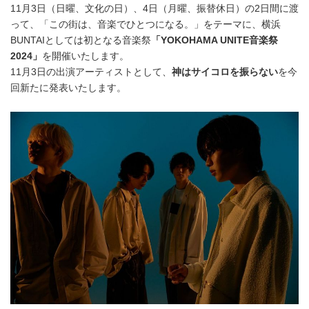
11月3日（日曜、文化の日）、4日（月曜、振替休日）の2日間に渡
って、「この街は、音楽でひとつになる。」をテーマに、横浜
BUNTAIとしては初となる音楽祭
「YOKOHAMA UNITE音楽祭
2024」
を開催いたします。
11月3日の出演アーティストとして、
神はサイコロを振らない
を今
回新たに発表いたします。