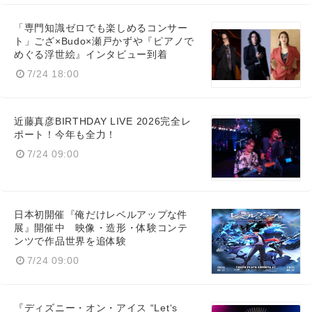
「専門知識ゼロでも楽しめるコンサー
ト」ござ×Budo×瀬戸かずや『ピアノで
めぐる浮世絵』インタビュー到着
7/24 18:00
近藤真彦BIRTHDAY LIVE 2026完全レ
ポート！今年も全力！
7/24 09:00
日本初開催『俺だけレベルアップな件
展』開催中 映像・造形・体験コンテ
ンツで作品世界を追体験
7/24 09:00
『ディズニー・オン・アイス “Let‘s