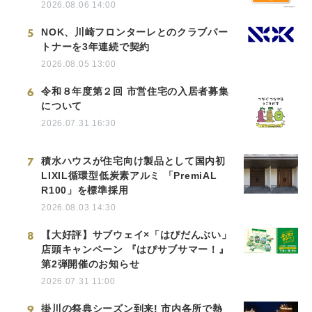
2026.08.06 14:00
5
NOK、川崎フロンターレとのクラブパー
トナーを3年連続で契約
2026.08.05 13:00
6
令和８年度第２回 市営住宅の入居者募集
について
2026.07.31 16:30
7
積水ハウスが住宅向け製品として国内初
LIXIL循環型低炭素アルミ 「PremiAL
R100」を標準採用
2026.08.03 14:30
8
【大好評】サブウェイ×「はぴだんぶい」
店頭キャンペーン 『はぴサブサマー！』
第2弾開催のお知らせ
2026.07.31 11:00
9
掛川の祭典シーズン到来! 市内各所で熱