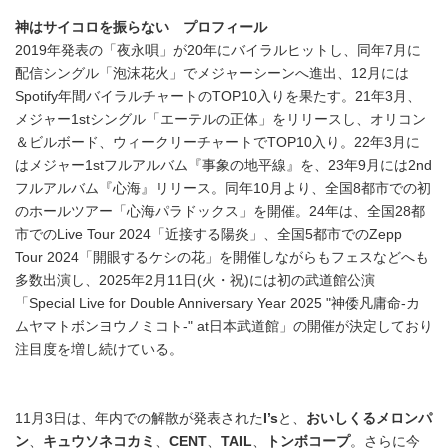
神はサイコロを振らない プロフィール
2019年発表の「夜永唄」が20年にバイラルヒットし、同年7月に
配信シングル「泡沫花火」でメジャーシーンへ進出、12月には
Spotify年間バイラルチャートのTOP10入りを果たす。21年3月、
メジャー1stシングル「エーテルの正体」をリリースし、オリコン
＆ビルボード、ウィークリーチャートでTOP10入り。22年3月に
はメジャー1stフルアルバム『事象の地平線』を、23年9月には2nd
フルアルバム『心海』リリース。同年10月より、全国8都市での初
のホールツアー「心海パラドックス」を開催。24年は、全国28都
市でのLive Tour 2024「近接する陽炎」、全国5都市でのZepp
Tour 2024「開眼するケシの花」を開催しながらもフェスなどへも
多数出演し、2025年2月11日(火・祝)には初の武道館公演
「Special Live for Double Anniversary Year 2025 "神倭凡庸命-カ
ムヤマトボンヨウノミコト-" at日本武道館」の開催が決定しており
注目度を増し続けている。
11月3日は、年内での解散が発表された
I’s
と、
おいしくるメロンパ
ン
、
キュウソネコカミ
、
CENT
、
TAIL
、
トンボコープ
。さらに今