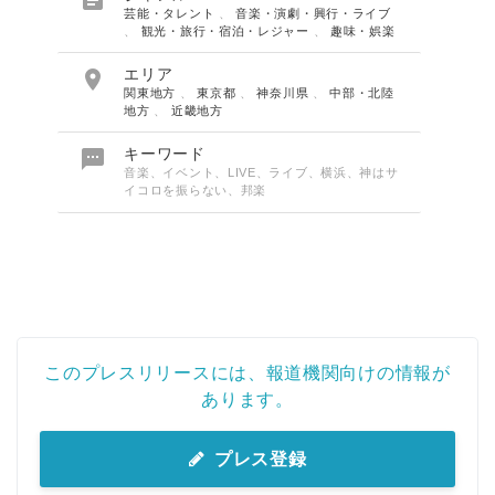
芸能・タレント
、
音楽・演劇・興行・ライブ
、
観光・旅行・宿泊・レジャー
、
趣味・娯楽

エリア
関東地方
、
東京都
、
神奈川県
、
中部・北陸
地方
、
近畿地方

キーワード
音楽、イベント、LIVE、ライブ、横浜、神はサ
イコロを振らない、邦楽
このプレスリリースには、報道機関向けの情報が
あります。
プレス登録