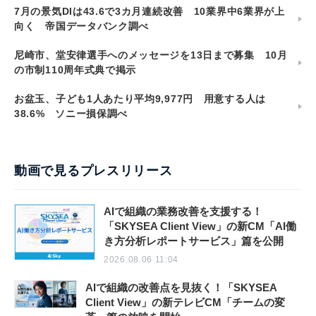
7月の景気DIは43.6で3カ月連続改善 10業界中6業界が上
向く 帝国データバンク調べ
尼崎市、堂安律選手へのメッセージを13日まで募集 10月
の市制110周年式典で掲示
お盆玉、子ども1人あたり平均9,977円 用意する人は
38.6% ソニー損保調べ
動画で見るプレスリリース
AIで組織の業務改善を支援する！
「SKYSEA Client View」の新CM「AI働
き方分析レポートサービス」篇を公開
2026.08.06 11:04
AIで組織の改善点を見抜く！「SKYSEA
Client View」の新テレビCM「チームの変