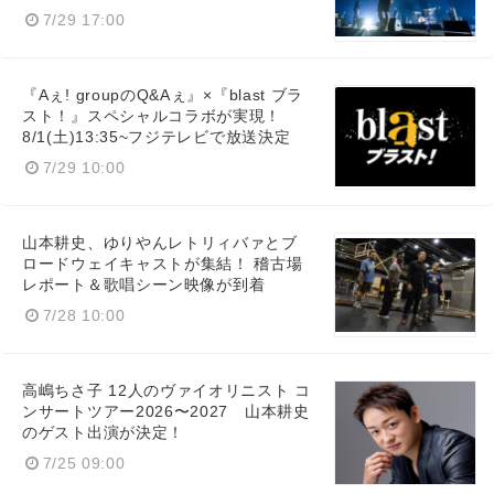
7/29 17:00
『Aぇ! groupのQ&Aぇ』×『blast ブラ
スト！』スペシャルコラボが実現！
8/1(土)13:35~フジテレビで放送決定
7/29 10:00
山本耕史、ゆりやんレトリィバァとブ
ロードウェイキャストが集結！ 稽古場
レポート＆歌唱シーン映像が到着
7/28 10:00
高嶋ちさ子 12人のヴァイオリニスト コ
ンサートツアー2026〜2027 山本耕史
のゲスト出演が決定！
7/25 09:00