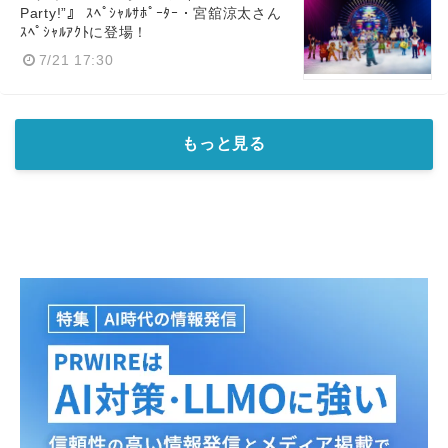
Party!”』 ｽﾍﾟｼｬﾙｻﾎﾟｰﾀｰ・宮舘涼太さん
ｽﾍﾟｼｬﾙｱｸﾄに登場！
7/21 17:30
もっと見る