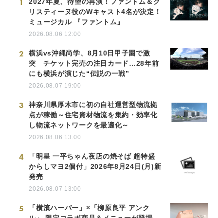
1
2027年夏、待望の再演！ファントム＆ク
リスティーヌ役のWキャスト4名が決定！
ミュージカル 『ファントム』
2026.08.06 12:00
2
横浜vs沖縄尚学、8月10日甲子園で激
突 チケット完売の注目カード…28年前
にも横浜が演じた“伝説の一戦”
2026.08.07 19:00
3
神奈川県厚木市に初の自社運営型物流拠
点が稼働～住宅資材物流を集約・効率化
し物流ネットワークを最適化～
2026.08.06 13:00
4
「明星 一平ちゃん夜店の焼そば 超特盛
からしマヨ2個付」2026年8月24日(月)新
発売
2026.08.07 13:00
5
「横濱ハーバー」×「柳原良平 アンク
ル」 限定コラボ商品＆メニューが登場