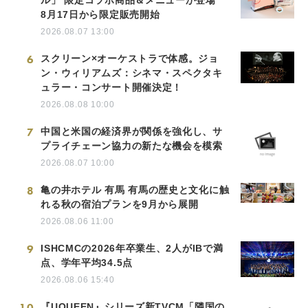
8月17日から限定販売開始
2026.08.07 13:00
6
スクリーン×オーケストラで体感。ジョ
ン・ウィリアムズ：シネマ・スペクタキ
ュラー・コンサート開催決定！
2026.08.08 10:00
7
中国と米国の経済界が関係を強化し、サ
プライチェーン協力の新たな機会を模索
2026.08.07 10:00
8
亀の井ホテル 有馬 有馬の歴史と文化に触
れる秋の宿泊プランを9月から展開
2026.08.06 11:00
9
ISHCMCの2026年卒業生、2人がIBで満
点、学年平均34.5点
2026.08.06 15:40
10
『UQUEEN』シリーズ新TVCM「隣国の