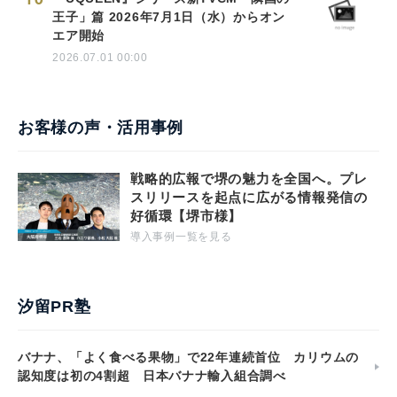
王子」篇 2026年7月1日（水）からオン
エア開始
2026.07.01 00:00
お客様の声・活用事例
戦略的広報で堺の魅力を全国へ。プレ
スリリースを起点に広がる情報発信の
好循環【堺市様】
導入事例一覧を見る
汐留PR塾
バナナ、「よく食べる果物」で22年連続首位 カリウムの
認知度は初の4割超 日本バナナ輸入組合調べ