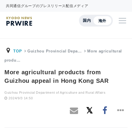
共同通信グループのプレスリリース配信メディア
KYODO NEWS
国内
海外
PRWIRE
TOP
Guizhou Provincial Depa…
More agricultural
produ…
More agricultural products from
Guizhou appeal in Hong Kong SAR
Guizhou Provincial Department of Agriculture and Rural Affairs
2024/9/3 14:50