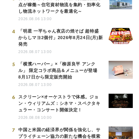
点が稼働～住宅資材物流を集約・効率化
し物流ネットワークを最適化～
2026.08.06 13:00
4
「明星 一平ちゃん夜店の焼そば 超特盛
からしマヨ2個付」2026年8月24日(月)新
発売
2026.08.07 13:00
5
「横濱ハーバー」×「柳原良平 アンク
ル」 限定コラボ商品＆メニューが登場
8月17日から限定販売開始
2026.08.07 13:00
6
スクリーン×オーケストラで体感。ジョ
ン・ウィリアムズ：シネマ・スペクタキ
ュラー・コンサート開催決定！
2026.08.08 10:00
7
中国と米国の経済界が関係を強化し、サ
プライチェーン協力の新たな機会を模索