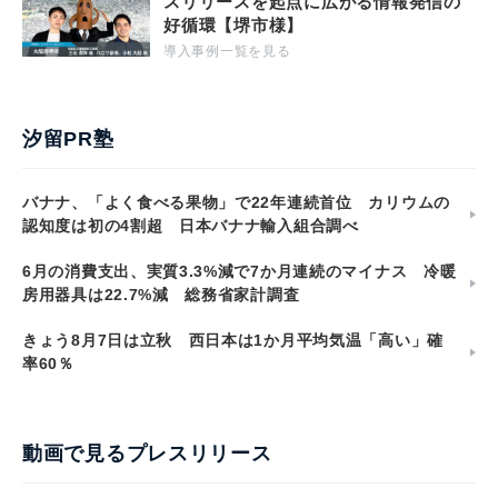
スリリースを起点に広がる情報発信の
好循環【堺市様】
導入事例一覧を見る
汐留PR塾
バナナ、「よく食べる果物」で22年連続首位 カリウムの
認知度は初の4割超 日本バナナ輸入組合調べ
6月の消費支出、実質3.3%減で7か月連続のマイナス 冷暖
房用器具は22.7%減 総務省家計調査
きょう8月7日は立秋 西日本は1か月平均気温「高い」確
率60％
動画で見るプレスリリース