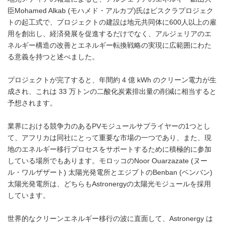
臣Mohamed Alkab (モハメド・アルカブ)氏はビスクラプロジェク
トの起工式で、プロジェクトの建設は地元共同体に600人以上の雇
用を創出し、経済発展を促進するだけでなく、アルジェリアのエ
ネルギー構造の改善とエネルギー転換戦略の実現に広範囲にわた
る意義を持つと述べました。
プロジェクトが完了すると、年間約 4 億 kWh のクリーン電力が生
成され、これは 33 万トンの二酸化炭素排出量の削減に相当すると
予想されます。
業界における競争力のあるPVモジュールサプライヤーの1つとし
て、アフリカは同社にとって重要な市場の一つであり、また、現
地のエネルギー移行プロセスをサポートするために積極的に参加
している場所でもあります。モロッコのNoor Ouarzazate (ヌー
ル・ワルザザート) 太陽光発電所とエジプトのBenban (ベンバン)
太陽光発電所は、どちらもAstronergyの太陽光モジュールを採用
しています。
世界的なクリーンエネルギー移行の波に直面して、Astronergy は