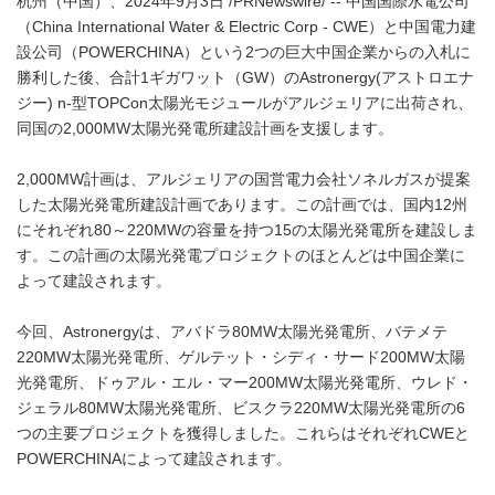
杭州（中国）、2024年9月3日 /PRNewswire/ -- 中国国際水電公司
（China International Water & Electric Corp - CWE）と中国電力建
設公司（POWERCHINA）という2つの巨大中国企業からの入札に
勝利した後、合計1ギガワット（GW）のAstronergy(アストロエナ
ジー) n-型TOPCon太陽光モジュールがアルジェリアに出荷され、
同国の2,000MW太陽光発電所建設計画を支援します。
2,000MW計画は、アルジェリアの国営電力会社ソネルガスが提案
した太陽光発電所建設計画であります。この計画では、国内12州
にそれぞれ80～220MWの容量を持つ15の太陽光発電所を建設しま
す。この計画の太陽光発電プロジェクトのほとんどは中国企業に
よって建設されます。
今回、Astronergyは、アバドラ80MW太陽光発電所、バテメテ
220MW太陽光発電所、ゲルテット・シディ・サード200MW太陽
光発電所、ドゥアル・エル・マー200MW太陽光発電所、ウレド・
ジェラル80MW太陽光発電所、ビスクラ220MW太陽光発電所の6
つの主要プロジェクトを獲得しました。これらはそれぞれCWEと
POWERCHINAによって建設されます。