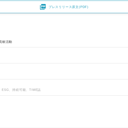

プレスリリース原文(PDF)
貢献活動
Japanese
ESG、持続可能、TIME誌