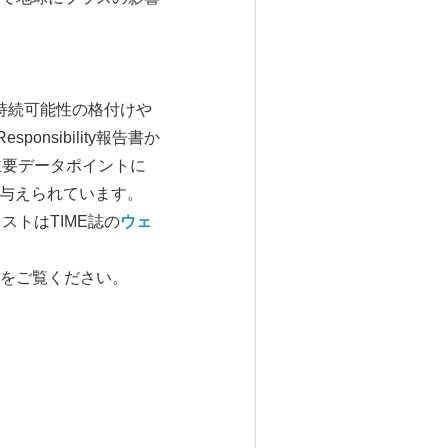
れ、持続可能性の格付けや
onsibility報告書か
主要データポイントに
が与えられています。
トはTIME誌の
ウェ
をご覧ください。