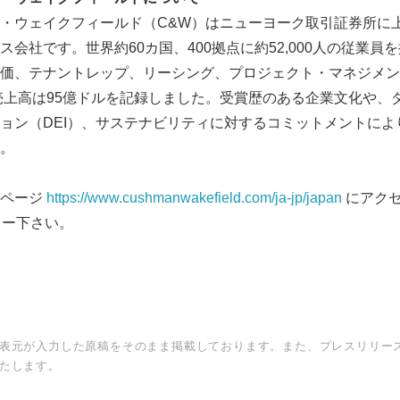
・ウェイクフィールド（C&W）はニューヨーク取引証券所に
会社です。世界約60カ国、400拠点に約52,000人の従業員
価、テナントレップ、リーシング、プロジェクト・マネジメン
の売上高は95億ドルを記録しました。受賞歴のある企業文化や、
ョン（DEI）、サステナビリティに対するコミットメントによ
。
ムページ
https://www.cushmanwakefield.com/ja-jp/japan
にアクセ
ー下さい。
表元が入力した原稿をそのまま掲載しております。また、プレスリリー
たします。