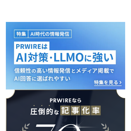
Japanese
English