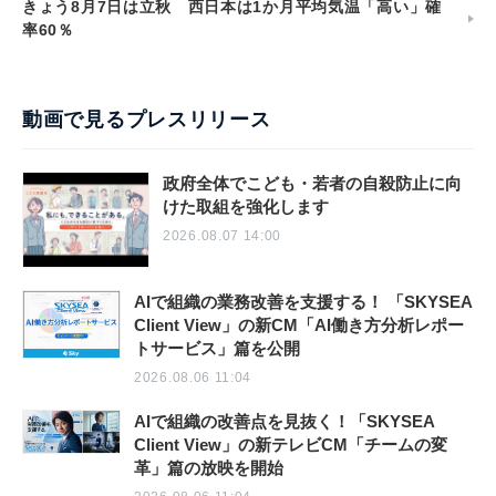
きょう8月7日は立秋 西日本は1か月平均気温「高い」確
率60％
動画で見るプレスリリース
政府全体でこども・若者の自殺防止に向
けた取組を強化します
2026.08.07 14:00
AIで組織の業務改善を支援する！ 「SKYSEA
Client View」の新CM「AI働き方分析レポー
トサービス」篇を公開
2026.08.06 11:04
AIで組織の改善点を見抜く！「SKYSEA
Client View」の新テレビCM「チームの変
革」篇の放映を開始