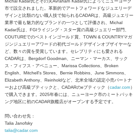
Michal Kadar氏とその夫Avraham Kadar氏によってニューヨーク
市で設立されました。革新的でアートフォワードなジュエリーデ
ザインと比類のない職人技で知られるCADARは、高級ジュエリー
業界で最も魅力的なブランドの一つとして評価され、Michal
Kadar氏は、FGIライジング・スター賞の高級ジュエリー部門、
COUTUREでのベストインゴールド賞、TOWN & COUNTRYマガ
ジンジュエリーアワードの初代ゴールドデザインオブザイヤーな
ど、数々の賞を受賞しています。セレブリティにも愛される
CADARは、Bergdorf Goodman、ニーマン・マーカス、サック
ス・フィフス・アベニュー、Marissa Collections、Broken
English、Mitchell's Stores、Bernie Robbins、June Simmons、
Elizabeth Anthony、Reinholdなど、北米全域の認定小売パートナ
ーおよび高級ブティックと、CADARのeブティック（
cadar.com
）
で購入できます。2025年春には、ニューヨーク市のミートパッキ
ング地区に初のCADAR旗艦店がオープンする予定です。
問い合わせ先：
Talia Janofsky
talia@cadar.com