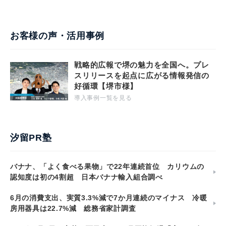
お客様の声・活用事例
戦略的広報で堺の魅力を全国へ。プレ
スリリースを起点に広がる情報発信の
好循環【堺市様】
導入事例一覧を見る
汐留PR塾
バナナ、「よく食べる果物」で22年連続首位 カリウムの
認知度は初の4割超 日本バナナ輸入組合調べ
6月の消費支出、実質3.3%減で7か月連続のマイナス 冷暖
房用器具は22.7%減 総務省家計調査