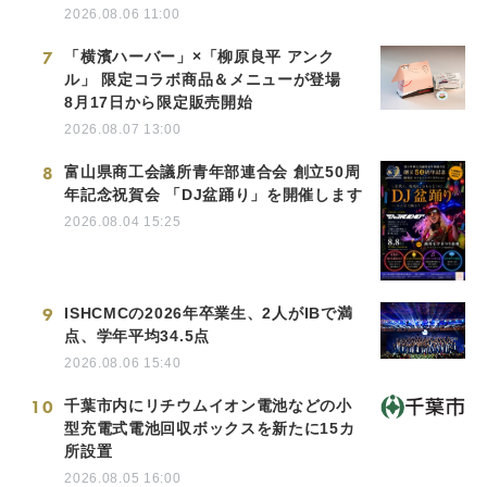
2026.08.06 11:00
7
「横濱ハーバー」×「柳原良平 アンク
ル」 限定コラボ商品＆メニューが登場
8月17日から限定販売開始
2026.08.07 13:00
8
富山県商工会議所青年部連合会 創立50周
年記念祝賀会 「DJ盆踊り」を開催します
2026.08.04 15:25
9
ISHCMCの2026年卒業生、2人がIBで満
点、学年平均34.5点
2026.08.06 15:40
10
千葉市内にリチウムイオン電池などの小
型充電式電池回収ボックスを新たに15カ
所設置
2026.08.05 16:00