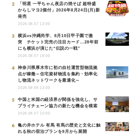
2
「明星 一平ちゃん夜店の焼そば 超特盛
からしマヨ2個付」2026年8月24日(月)新
発売
2026.08.07 13:00
3
横浜vs沖縄尚学、8月10日甲子園で激
突 チケット完売の注目カード…28年前
にも横浜が演じた“伝説の一戦”
2026.08.07 19:00
4
神奈川県厚木市に初の自社運営型物流拠
点が稼働～住宅資材物流を集約・効率化
し物流ネットワークを最適化～
2026.08.06 13:00
5
中国と米国の経済界が関係を強化し、サ
プライチェーン協力の新たな機会を模索
2026.08.07 10:00
6
亀の井ホテル 有馬 有馬の歴史と文化に触
れる秋の宿泊プランを9月から展開