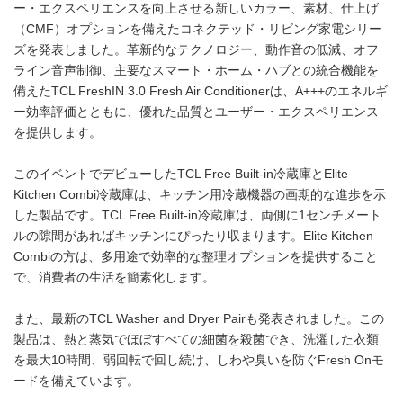
ー・エクスペリエンスを向上させる新しいカラー、素材、仕上げ
（CMF）オプションを備えたコネクテッド・リビング家電シリー
ズを発表しました。革新的なテクノロジー、動作音の低減、オフ
ライン音声制御、主要なスマート・ホーム・ハブとの統合機能を
備えたTCL FreshIN 3.0 Fresh Air Conditionerは、A+++のエネルギ
ー効率評価とともに、優れた品質とユーザー・エクスペリエンス
を提供します。
このイベントでデビューしたTCL Free Built-in冷蔵庫とElite
Kitchen Combi冷蔵庫は、キッチン用冷蔵機器の画期的な進歩を示
した製品です。TCL Free Built-in冷蔵庫は、両側に1センチメート
ルの隙間があればキッチンにぴったり収まります。Elite Kitchen
Combiの方は、多用途で効率的な整理オプションを提供すること
で、消費者の生活を簡素化します。
また、最新のTCL Washer and Dryer Pairも発表されました。この
製品は、熱と蒸気でほぼすべての細菌を殺菌でき、洗濯した衣類
を最大10時間、弱回転で回し続け、しわや臭いを防ぐFresh Onモ
ードを備えています。