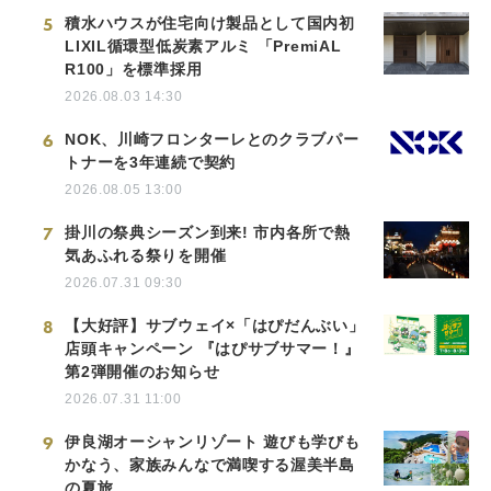
5
積水ハウスが住宅向け製品として国内初
LIXIL循環型低炭素アルミ 「PremiAL
R100」を標準採用
2026.08.03 14:30
6
NOK、川崎フロンターレとのクラブパー
トナーを3年連続で契約
2026.08.05 13:00
7
掛川の祭典シーズン到来! 市内各所で熱
気あふれる祭りを開催
2026.07.31 09:30
8
【大好評】サブウェイ×「はぴだんぶい」
店頭キャンペーン 『はぴサブサマー！』
第2弾開催のお知らせ
2026.07.31 11:00
9
伊良湖オーシャンリゾート 遊びも学びも
かなう、家族みんなで満喫する渥美半島
の夏旅