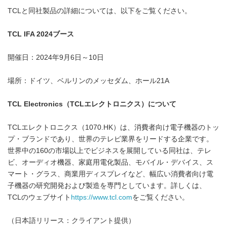
TCLと同社製品の詳細については、以下をご覧ください。
TCL IFA 2024
ブース
開催日：2024年9月6日～10日
場所：ドイツ、ベルリンのメッセダム、ホール21A
TCL Electronics
（
TCL
エレクトロニクス
）
について
TCLエレクトロニクス（1070.HK）は、消費者向け電子機器のトッ
プ・ブランドであり、世界のテレビ業界をリードする企業です。
世界中の160の市場以上でビジネスを展開している同社は、テレ
ビ、オーディオ機器、家庭用電化製品、モバイル・デバイス、ス
マート・グラス、商業用ディスプレイなど、幅広い消費者向け電
子機器の研究開発および製造を専門としています。詳しくは、
TCLのウェブサイト
https://www.tcl.com
をご覧ください。
（日本語リリース：クライアント提供）