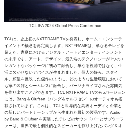
TCL IFA 2024 Global Press Conference
TCLは、史上初のNXTFRAME TVを発表し、ホーム・エンターテ
イメントの概念を再定義します。NXTFRAMEは、単なるテレビを
超えた、家庭におけるデジタル・アートとエンターテインメント
の未来です。アート、デザイン、最先端のテクノロジーが1つのエ
レガントなパッケージに初めて融合し、単なる視聴ではなく、生
活に欠かせないデバイスが生まれました。個人の好み、スタイ
ル、願望を反映した傑作のように、どのような生活環境において
も家の装飾とシームレスに融合し、パーソナライズされた雰囲気
を作り出すことができます。TCL NXTFRAME TVのProバージョン
には、Bang & Olufsen（バング＆オルフセン）のオーディオも搭
載されています。これは、TCLと世界的な高級オーディオ企業と
の新しいパートナーシップから生まれた最初の製品です。Audio
by Bang & Olufsenを実装したテレビのサウンドバーとサブウーフ
ァーは、世界で最も個性的なスピーカーを作り上げたバング＆オ