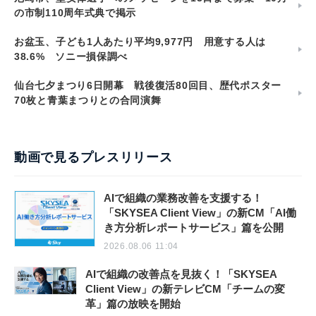
の市制110周年式典で掲示
お盆玉、子ども1人あたり平均9,977円 用意する人は
38.6% ソニー損保調べ
仙台七夕まつり6日開幕 戦後復活80回目、歴代ポスター
70枚と青葉まつりとの合同演舞
動画で見るプレスリリース
AIで組織の業務改善を支援する！
「SKYSEA Client View」の新CM「AI働
き方分析レポートサービス」篇を公開
2026.08.06 11:04
AIで組織の改善点を見抜く！「SKYSEA
Client View」の新テレビCM「チームの変
革」篇の放映を開始