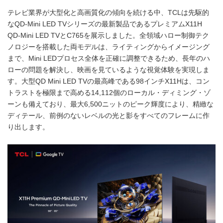
テレビ業界が大型化と高画質化の傾向を続ける中、TCLは先駆的
なQD-Mini LED TVシリーズの最新製品であるプレミアムX11H
QD-Mini LED TVとC765を展示しました。全領域ハロー制御テク
ノロジーを搭載した両モデルは、ライティングからイメージング
まで、Mini LEDプロセス全体を正確に調整できるため、長年のハ
ローの問題を解決し、映画を見ているような視覚体験を実現しま
す。大型QD Mini LED TVの最高峰である98インチX11Hは、コン
トラストを極限まで高める14,112個のローカル・ディミング・ゾ
ーンも備えており、最大6,500ニットのピーク輝度により、精緻な
ディテール、前例のないレベルの光と影をすべてのフレームに作
り出します。