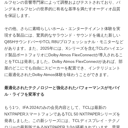
ルフセンの音響専門家によって調整およびテストされており、バ
ング＆オルフセンの世界的に有名な基準を満たすオーディオ品質
を保証します。
その他、さらに素晴らしいホーム・エンターテイメント体験を実
現する製品には、驚異的なサラウンド・サウンドを備えた新しい
Q85HサウンドバーやTCL R8Uプロフェッショナル・モニターなど
があります。また、2025年には、Xシリーズを含むTCLのハイエン
ド製品ポートフォリオにDolby Atmos FlexConnectが導入されるこ
とをTCLは発表しました。Dolby Atmos FlexConnectがあれば、部
屋のどこにでも自由にスピーカーを配置でき、インテリジェント
に最適化されたDolby Atmos体験を味わうことができます。
最適化されたテクノロジーと強化されたパフォーマンスがモバイ
ル・ライフを変革する
もう1つ、IFA 2024のみの会見内容として、TCLは最新の
NXTPAPERスマートフォンであるTCL 50 NXTPAPERシリーズを
発表しました。この新シリーズには、TCLディスプレイ・テクノ
ロジーの最新版であるNXTPAPER 3.0が搭載されています。受賞