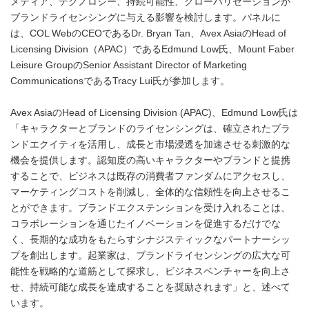
メディア、テクノロジー、持続可能性、グローバリゼーションが
ブランドライセンシングに与える影響を検討します。パネルに
は、COL WebのCEOであるDr. Bryan Tan、Avex AsiaのHead of
Licensing Division（APAC）であるEdmund Low氏、Mount Faber
Leisure GroupのSenior Assistant Director of Marketing
CommunicationsであるTracy Lui氏が参加します。
Avex AsiaのHead of Licensing Division (APAC)、Edmund Low氏は
「キャラクターとブランドのライセンシングは、確立されたブラ
ンドエクイティを活用し、成長と市場浸透を加速させる刺激的な
機会を提供します。認知度の高いキャラクターやブランドと提携
することで、ビジネスは既存の消費者ファンダムにアクセスし、
マーケティングコストを削減し、全体的な信頼性を向上させるこ
とができます。ブランドエクステンションを受け入れることは、
コラボレーションを通じたイノベーションを促進するだけでな
く、長期的な成功をもたらすシナジスティックなパートナーシッ
プを創出します。起業家は、ブランドライセンシングの広大な可
能性を戦略的な道筋として探求し、ビジネスベンチャーを向上さ
せ、持続可能な成長を達成することを奨励されます」と、述べて
います。