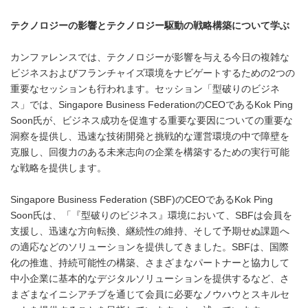
テクノロジーの影響とテクノロジー駆動の戦略構築について学ぶ
カンファレンスでは、テクノロジーが影響を与える今日の複雑な
ビジネスおよびフランチャイズ環境をナビゲートするための2つの
重要なセッションも行われます。セッション「型破りのビジネ
ス」では、Singapore Business FederationのCEOであるKok Ping
Soon氏が、ビジネス成功を促進する重要な要因についての重要な
洞察を提供し、迅速な技術開発と挑戦的な運営環境の中で障壁を
克服し、回復力のある未来志向の企業を構築するための実行可能
な戦略を提供します。
Singapore Business Federation (SBF)のCEOであるKok Ping
Soon氏は、「『型破りのビジネス』環境において、SBFは会員を
支援し、迅速な方向転換、継続性の維持、そして予期せぬ課題へ
の適応などのソリューションを提供してきました。SBFは、国際
化の推進、持続可能性の構築、さまざまなパートナーと協力して
中小企業に基本的なデジタルソリューションを提供するなど、さ
まざまなイニシアチブを通じて会員に必要なノウハウとスキルセ