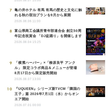
2026.08.07 10:00
7
亀の井ホテル 有馬 有馬の歴史と文化に触
れる秋の宿泊プランを9月から展開
2026.08.06 11:00
8
富山県商工会議所青年部連合会 創立50周
年記念祝賀会 「DJ盆踊り」を開催します
2026.08.04 15:25
9
「横濱ハーバー」×「柳原良平 アンク
ル」 限定コラボ商品＆メニューが登場
8月17日から限定販売開始
2026.08.07 13:00
10
『UQUEEN』シリーズ新TVCM「隣国の
王子」篇 2026年7月1日（水）からオン
エア開始
2026.07.01 00:00