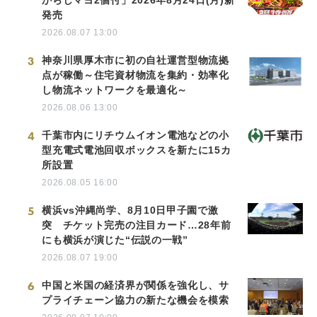
発売
2026.08.07 13:00
3
神奈川県厚木市に初の自社運営型物流拠
点が稼働～住宅資材物流を集約・効率化
し物流ネットワークを最適化～
2026.08.06 13:00
4
千葉市内にリチウムイオン電池などの小
型充電式電池回収ボックスを新たに15カ
所設置
2026.08.05 16:00
5
横浜vs沖縄尚学、8月10日甲子園で激
突 チケット完売の注目カード…28年前
にも横浜が演じた“伝説の一戦”
2026.08.07 19:00
6
中国と米国の経済界が関係を強化し、サ
プライチェーン協力の新たな機会を模索