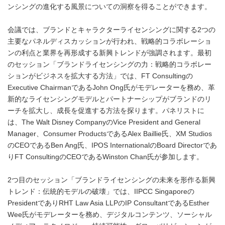
ンシングの進化する風景についての洞察を得ることができます。
会議では、ブランドとキャラクターライセンシングに関する2つの
主要なパネルディスカッションが行われ、戦略的コラボレーショ
ンの利点と業界を再形成する新興トレンドが強調されます。最初
のセッション「ブランドライセンシングの力：戦略的コラボレー
ションがビジネスを拡大する方法」では、FT Consultingの
Executive ChairmanであるJohn Ong氏がモデレーターを務め、革
新的なライセンシングモデルとパートナーシップがブランドのリ
ーチを拡大し、成長を促進する方法を探ります。パネリストに
は、The Walt Disney CompanyのVice President and General
Manager、Consumer ProductsであるAlex Baillie氏、XM Studios
のCEOであるBen Ang氏、IPOS InternationalのBoard Directorであ
りFT ConsultingのCEOであるWinston Chan氏が参加します。
2つ目のセッション「ブランドライセンシングの未来を形作る新興
トレンド：伝統的モデルの破壊」では、IIPCC Singaporeの
PresidentでありRHT Law Asia LLPのIP ConsultantであるEsther
Wee氏がモデレーターを務め、デジタルコンテンツ、ソーシャル