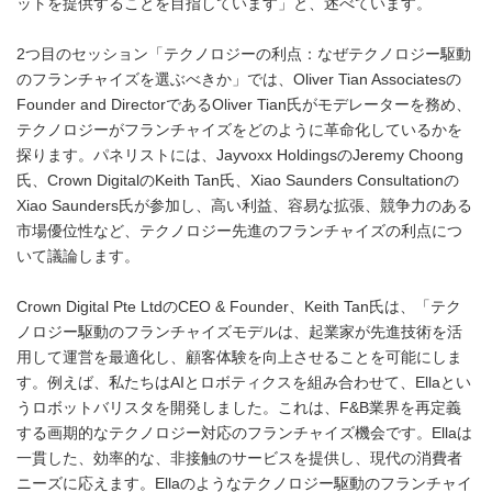
ットを提供することを目指しています」と、述べています。
2つ目のセッション「テクノロジーの利点：なぜテクノロジー駆動
のフランチャイズを選ぶべきか」では、Oliver Tian Associatesの
Founder and DirectorであるOliver Tian氏がモデレーターを務め、
テクノロジーがフランチャイズをどのように革命化しているかを
探ります。パネリストには、Jayvoxx HoldingsのJeremy Choong
氏、Crown DigitalのKeith Tan氏、Xiao Saunders Consultationの
Xiao Saunders氏が参加し、高い利益、容易な拡張、競争力のある
市場優位性など、テクノロジー先進のフランチャイズの利点につ
いて議論します。
Crown Digital Pte LtdのCEO & Founder、Keith Tan氏は、「テク
ノロジー駆動のフランチャイズモデルは、起業家が先進技術を活
用して運営を最適化し、顧客体験を向上させることを可能にしま
す。例えば、私たちはAIとロボティクスを組み合わせて、Ellaとい
うロボットバリスタを開発しました。これは、F&B業界を再定義
する画期的なテクノロジー対応のフランチャイズ機会です。Ellaは
一貫した、効率的な、非接触のサービスを提供し、現代の消費者
ニーズに応えます。Ellaのようなテクノロジー駆動のフランチャイ