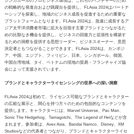
シンガポールのプロビジネス環境は、これらのベンチャーのため
の戦略的な発進台および跳躍台を提供し、FLAsia 2024はパートナ
ーシップを探索し、地域のビジネス成長を促進するための重要な
プラットフォームとなります。FLAsia 2024は、急速に成長するア
ジア太平洋消費者市場に拡大を目指す主要ブランドとつながるた
めの比類なき機会を提供し、ビジネスの回復力と拡張性を構築す
るための洞察を提供する思想リーダー、ビジネスオーナー、意思
決定者ともつながることができます。FLAsia 2024は、カンボジ
ア、中国、エジプト、フィリピン、日本、シンガポール、韓国、
中国台湾地域、タイ、ベトナムの現地の貿易・フランチャイズ協
会によって支援されています。
ブランドとキャラクターライセンシングの世界への深い洞察
FLAsia 2024は初めて、ライセンス可能なブランドとキャラクター
の広範な展示と、関心を持つ方々のための包括的なコンテンツを
提供します。キャラクターには、Marvel Universe、Pac Man、
Sonic The Hedgehog、Tamagotchi、The Legend of Heiなどが含
まれます。参加者は、Avex Asia、Bandai Namco、Disney、XM
Studiosなどの代表者とつながり、ブランドとキャラクターライセ