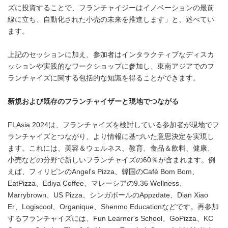
ズに投資することで、フランチャイジーはイノベーションの最前
線に立ち、自動化された小売の未来を推進します」と、述べてい
ます。
上記のセッションに加え、参加者はインタラクティブなディスカ
ッションや実践的なワークショップに参加し、東南アジアでのフ
ランチャイズに関する包括的な知識を得ることができます。
新規および既存のフランチャイザーと現地でつながる
FLAsia 2024は、フランチャイズを検討している参加者が現地でフ
ランチャイズとつながり、より情報に基づいた意思決定を実現し
ます。これには、美容＆ウェルネス、教育、食品＆飲料、健康、
小売などの分野で新しいフランチャイズの60％が含まれます。例
えば、フィリピンのAngel's Pizza、韓国のCafé Bom Bom、
EatPizza、Ediya Coffee、マレーシアの9.36 Wellness、
Marrybrown、US Pizza、シンガポールのAppzdate、Dian Xiao
Er、Logiscool、Organique、Shenmo Educationなどです。再参加
するフランチャイズには、Fun Learner's School、GoPizza、KC