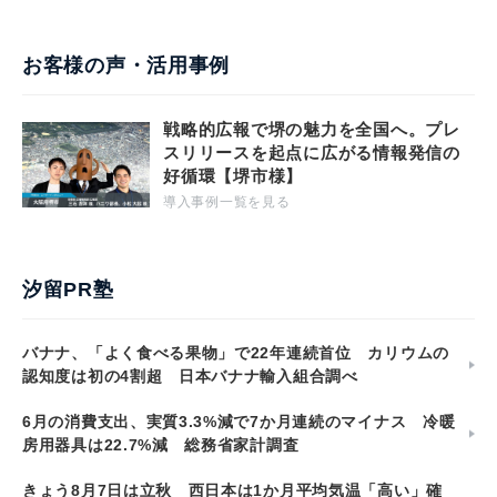
お客様の声・活用事例
戦略的広報で堺の魅力を全国へ。プレ
スリリースを起点に広がる情報発信の
好循環【堺市様】
導入事例一覧を見る
汐留PR塾
バナナ、「よく食べる果物」で22年連続首位 カリウムの
認知度は初の4割超 日本バナナ輸入組合調べ
6月の消費支出、実質3.3%減で7か月連続のマイナス 冷暖
房用器具は22.7%減 総務省家計調査
きょう8月7日は立秋 西日本は1か月平均気温「高い」確