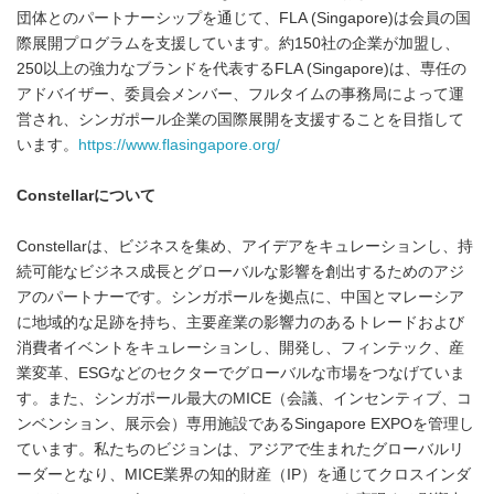
団体とのパートナーシップを通じて、FLA (Singapore)は会員の国
際展開プログラムを支援しています。約150社の企業が加盟し、
250以上の強力なブランドを代表するFLA (Singapore)は、専任の
アドバイザー、委員会メンバー、フルタイムの事務局によって運
営され、シンガポール企業の国際展開を支援することを目指して
います。
https://www.flasingapore.org/
Constellar
について
Constellarは、ビジネスを集め、アイデアをキュレーションし、持
続可能なビジネス成長とグローバルな影響を創出するためのアジ
アのパートナーです。シンガポールを拠点に、中国とマレーシア
に地域的な足跡を持ち、主要産業の影響力のあるトレードおよび
消費者イベントをキュレーションし、開発し、フィンテック、産
業変革、ESGなどのセクターでグローバルな市場をつなげていま
す。また、シンガポール最大のMICE（会議、インセンティブ、コ
ンベンション、展示会）専用施設であるSingapore EXPOを管理し
ています。私たちのビジョンは、アジアで生まれたグローバルリ
ーダーとなり、MICE業界の知的財産（IP）を通じてクロスインダ