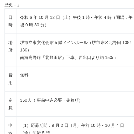
歴史－」
日
令和 6 年 10 月 12 日（土）午後 1 時～午後 4 時（開場：午
時
後 0 時 30 分）
場
堺市立東文化会館 5 階メインホール（堺市東区北野田 1084-
所
136）
南海高野線「北野田駅」下車、西出口より約 150m
費
無料
用
定
350人（ 事前申込必要・先着順）
員
申
（1）応募期間：9 月 2 日（月）午前 10 時～10 月 4 日
込
（金）午後 5 時