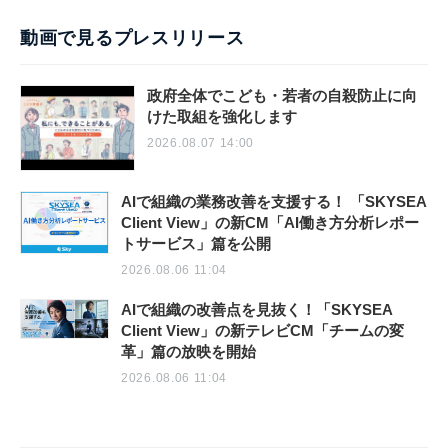
動画で見るプレスリリース
政府全体でこども・若者の自殺防止に向
けた取組を強化します
2026.08.07 14:00
AIで組織の業務改善を支援する！ 「SKYSEA
Client View」の新CM「AI働き方分析レポー
トサービス」篇を公開
2026.08.06 11:04
AIで組織の改善点を見抜く！「SKYSEA
Client View」の新テレビCM「チームの変
革」篇の放映を開始
2026.08.06 11:04