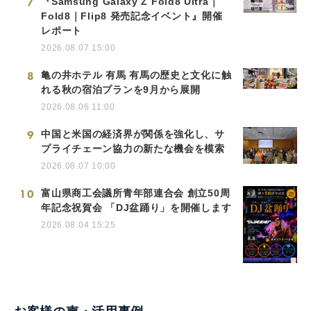
7
『Samsung Galaxy Z Fold8 Ultra｜
Fold8｜Flip8 発売記念イベント』開催
レポート
2026.08.07 15:00
8
亀の井ホテル 有馬 有馬の歴史と文化に触
れる秋の宿泊プランを9月から展開
2026.08.06 11:00
9
中国と米国の経済界が関係を強化し、サ
プライチェーン協力の新たな機会を模索
2026.08.07 10:00
10
富山県商工会議所青年部連合会 創立50周
年記念祝賀会 「DJ盆踊り」を開催します
2026.08.04 15:25