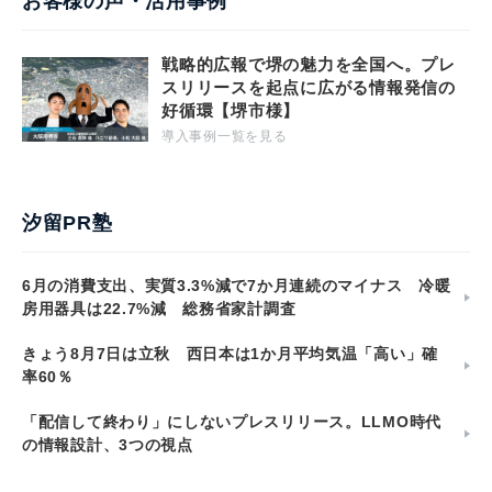
お客様の声・活用事例
戦略的広報で堺の魅力を全国へ。プレ
スリリースを起点に広がる情報発信の
好循環【堺市様】
導入事例一覧を見る
汐留PR塾
6月の消費支出、実質3.3%減で7か月連続のマイナス 冷暖
房用器具は22.7%減 総務省家計調査
きょう8月7日は立秋 西日本は1か月平均気温「高い」確
率60％
「配信して終わり」にしないプレスリリース。LLMO時代
の情報設計、3つの視点