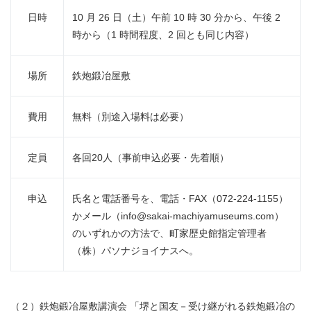
日時
10 月 26 日（土）午前 10 時 30 分から、午後 2
時から（1 時間程度、2 回とも同じ内容）
場所
鉄炮鍛冶屋敷
費用
無料（別途入場料は必要）
定員
各回20人（事前申込必要・先着順）
申込
氏名と電話番号を、電話・FAX（072-224-1155）
かメール（info@sakai-machiyamuseums.com）
のいずれかの方法で、町家歴史館指定管理者
（株）パソナジョイナスへ。
（２）鉄炮鍛冶屋敷講演会 「堺と国友－受け継がれる鉄炮鍛冶の