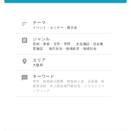

テーマ
イベント・セミナー・展示会

ジャンル
芸術・美術・文学・学問
、
文化施設・社会教
育施設
、
地方自治・地域経済・地域社会

エリア
大阪府

キーワード
堺市、鉄炮鍛冶屋敷、青龍鉾人形、企画展、町
家歴史館、井上関右衛門家住宅、クラウドファ
ンディング