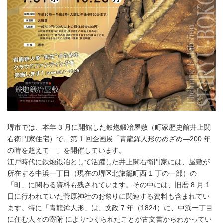
堺市では、本年 3 月に開館した鉄炮鍛冶屋敷（町家歴史館井上関
右衛門家住宅）で、第 1 回企画展「青龍鉾人形のめざめ―200 年
の時を超えて―」を開催しています。
江戸時代に鉄炮鍛冶として活躍した井上関右衛門家には、屋敷が
所在する中浜一丁目（現在の堺区北旅籠町西 1 丁の一部）の
「町」に関わる資料も残されています。その中には、旧暦 8 月 1
日に行われていた菅原神社のお祭りに関連する資料も含まれてい
ます。特に「青龍鉾人形」は、文政 7 年（1824）に、中浜一丁目
に住む人々の寄附 によりつくられたことが古文書からわかってい