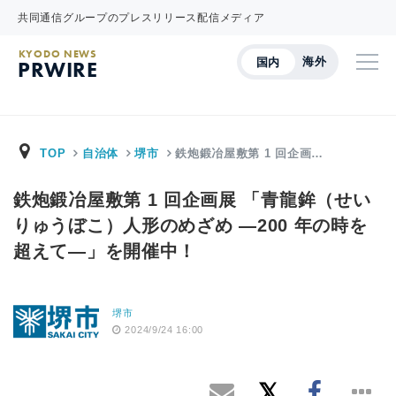
共同通信グループのプレスリリース配信メディア
KYODO NEWS
海外
国内
PRWIRE
TOP
自治体
堺市
鉄炮鍛冶屋敷第 1 回企画…
鉄炮鍛冶屋敷第 1 回企画展 「青龍鉾（せい
りゅうぼこ）人形のめざめ ―200 年の時を
超えて―」を開催中！
堺市
2024/9/24 16:00