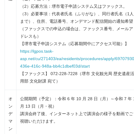
（2）応募方法：堺市電子申請システム又はファックス。
（3）必要事項：代表者氏名（ふりがな）、同行者氏名（1人
まで）、住所、電話番号、オンデマンド配信開始の通知希望
（ファックスでの申込の場合は、ファックス番号、メールア
ドレスも）
【堺市電子申請システム（応募期間中にアクセス可能）】
https://lgpos.task-
asp.net/cu/271403/ea/residents/procedures/apply/69707930
436e-416c-948a-bb4c1dbef03d/start
【ファックス】 072-228-7228（堺市 文化観光局 歴史遺産
用部 文化財課 宛て）
オ
公開期間（予定）：令和 6 年 10 月 28 日（月）～令和 7 年 
ン
月 13 日（月・祝）
デ
講演会終了後、インターネット上で講演会の様子を動画でご
マ
視聴いただけます。
ン