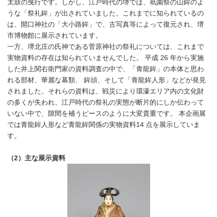
太鼓の曳行です。しかし、江戸時代の堺では、祇園祭の山鉾のよ
うな「祭礼鉾」が出されていました。これまでに知られているの
は、開口神社の「大小路鉾」で、古写真等によって復元され、堺
市博物館に展示されています。
一方、堺北庄の氏神である菅原神社の祭礼については、これまで
実物資料の存在は知られていませんでした。 平成 26 年から実施
した井上関右衛門家の資料調査の中で、「青龍鉾」の本体と思わ
れる部材、華麗な幕類、 鉾頭、そして「青龍鉾人形」などが発見
されました。それらの資料は、戦災により環濠エリア内の文化財
の多くが失われ、江戸時代の祭礼の実態が断片的にしか伝わって
いない中で、隙間を補うピースのように大変貴重です。 本企画展
では青龍鉾人形など青龍鉾関係の実物資料14 点を展示していま
す。
（2）主な展示資料