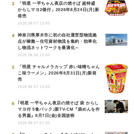
3
「明星 一平ちゃん夜店の焼そば 超特盛
からしマヨ2個付」2026年8月24日(月)新
発売
2026.08.07 13:00
4
神奈川県厚木市に初の自社運営型物流拠
点が稼働～住宅資材物流を集約・効率化
し物流ネットワークを最適化～
2026.08.06 13:00
5
「明星 チャルメラカップ 赤い味噌ちゃん
こ味ラーメン」2026年8月31日(月)新発
売
2026.08.07 13:00
6
｢明星 一平ちゃん夜店の焼そば 袋 からし
マヨ付 5食パック｣新TV-CM『袋めんを作
る男篇』8月7日(金)全国放映
2026.08.07 07:30