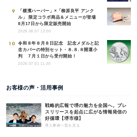
9
「横濱ハーバー」×「柳原良平 アンク
ル」 限定コラボ商品＆メニューが登場
8月17日から限定販売開始
2026.08.07 13:00
10
令和８年８月８日記念 記念メダルと記
念カバーの特別セット・８.８.８開運小
判 ７月１日から受付開始！
2026.07.01 11:30
お客様の声・活用事例
戦略的広報で堺の魅力を全国へ。プレ
スリリースを起点に広がる情報発信の
好循環【堺市様】
導入事例一覧を見る