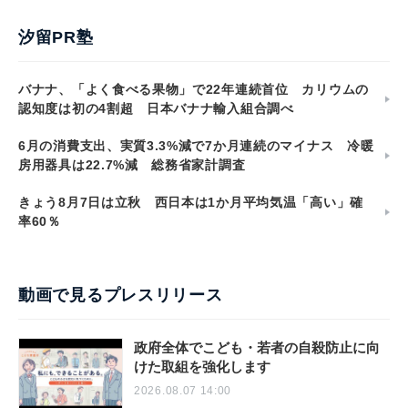
汐留PR塾
バナナ、「よく食べる果物」で22年連続首位 カリウムの
認知度は初の4割超 日本バナナ輸入組合調べ
6月の消費支出、実質3.3%減で7か月連続のマイナス 冷暖
房用器具は22.7%減 総務省家計調査
きょう8月7日は立秋 西日本は1か月平均気温「高い」確
率60％
動画で見るプレスリリース
政府全体でこども・若者の自殺防止に向
けた取組を強化します
2026.08.07 14:00