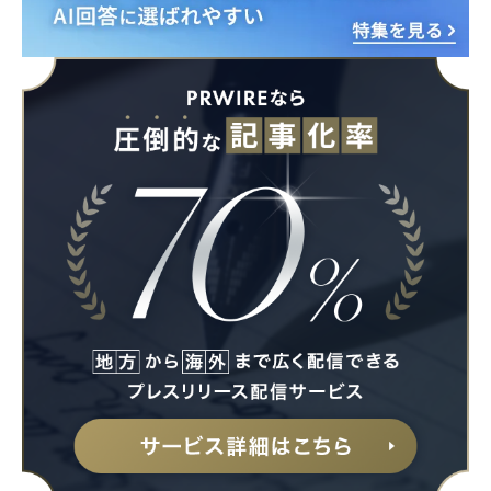
Japanese
English