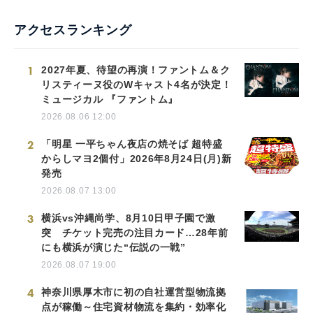
アクセスランキング
1
2027年夏、待望の再演！ファントム＆ク
リスティーヌ役のWキャスト4名が決定！
ミュージカル 『ファントム』
2026.08.06 12:00
2
「明星 一平ちゃん夜店の焼そば 超特盛
からしマヨ2個付」2026年8月24日(月)新
発売
2026.08.07 13:00
3
横浜vs沖縄尚学、8月10日甲子園で激
突 チケット完売の注目カード…28年前
にも横浜が演じた“伝説の一戦”
2026.08.07 19:00
4
神奈川県厚木市に初の自社運営型物流拠
点が稼働～住宅資材物流を集約・効率化