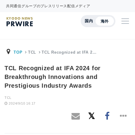
共同通信グループのプレスリリース配信メディア
KYODO NEWS
国内
海外
PRWIRE
TOP
TCL
TCL Recognized at IFA 2…
TCL Recognized at IFA 2024 for
Breakthrough Innovations and
Prestigious Industry Awards
TCL
2024/9/10 16:17