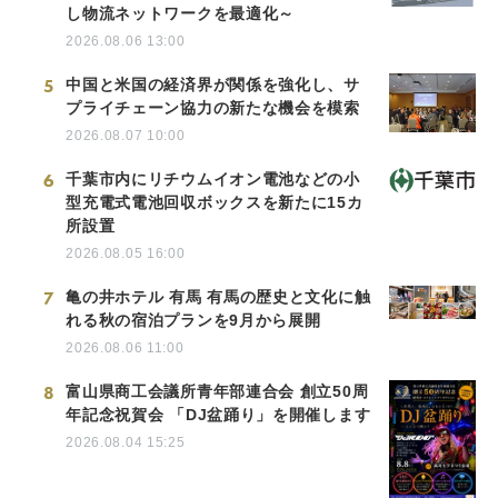
し物流ネットワークを最適化～
2026.08.06 13:00
5
中国と米国の経済界が関係を強化し、サ
プライチェーン協力の新たな機会を模索
2026.08.07 10:00
6
千葉市内にリチウムイオン電池などの小
型充電式電池回収ボックスを新たに15カ
所設置
2026.08.05 16:00
7
亀の井ホテル 有馬 有馬の歴史と文化に触
れる秋の宿泊プランを9月から展開
2026.08.06 11:00
8
富山県商工会議所青年部連合会 創立50周
年記念祝賀会 「DJ盆踊り」を開催します
2026.08.04 15:25