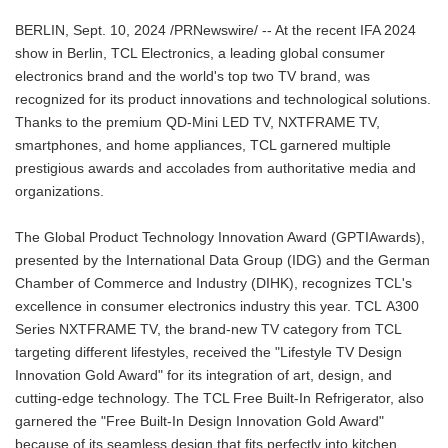
BERLIN, Sept. 10, 2024 /PRNewswire/ -- At the recent IFA 2024
show in Berlin, TCL Electronics, a leading global consumer
electronics brand and the world's top two TV brand, was
recognized for its product innovations and technological solutions.
Thanks to the premium QD-Mini LED TV, NXTFRAME TV,
smartphones, and home appliances, TCL garnered multiple
prestigious awards and accolades from authoritative media and
organizations.
The Global Product Technology Innovation Award (GPTIAwards),
presented by the International Data Group (IDG) and the German
Chamber of Commerce and Industry (DIHK), recognizes TCL's
excellence in consumer electronics industry this year. TCL A300
Series NXTFRAME TV, the brand-new TV category from TCL
targeting different lifestyles, received the "Lifestyle TV Design
Innovation Gold Award" for its integration of art, design, and
cutting-edge technology. The TCL Free Built-In Refrigerator, also
garnered the "Free Built-In Design Innovation Gold Award"
because of its seamless design that fits perfectly into kitchen