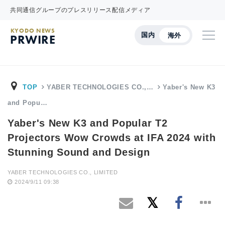
共同通信グループのプレスリリース配信メディア
KYODO NEWS
国内
海外
PRWIRE
TOP
YABER TECHNOLOGIES CO.,…
Yaber's New K3
and Popu…
Yaber's New K3 and Popular T2
Projectors Wow Crowds at IFA 2024 with
Stunning Sound and Design
YABER TECHNOLOGIES CO., LIMITED
2024/9/11 09:38