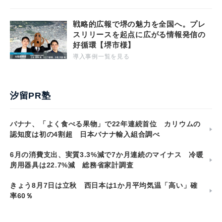
戦略的広報で堺の魅力を全国へ。プレ
スリリースを起点に広がる情報発信の
好循環【堺市様】
導入事例一覧を見る
汐留PR塾
バナナ、「よく食べる果物」で22年連続首位 カリウムの
認知度は初の4割超 日本バナナ輸入組合調べ
6月の消費支出、実質3.3%減で7か月連続のマイナス 冷暖
房用器具は22.7%減 総務省家計調査
きょう8月7日は立秋 西日本は1か月平均気温「高い」確
率60％