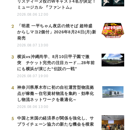
リスティーヌ役のWキャスト4名が決定！
ミュージカル 『ファントム』
2026.08.06 12:00
2
「明星 一平ちゃん夜店の焼そば 超特盛
からしマヨ2個付」2026年8月24日(月)新
発売
2026.08.07 13:00
3
横浜vs沖縄尚学、8月10日甲子園で激
突 チケット完売の注目カード…28年前
にも横浜が演じた“伝説の一戦”
2026.08.07 19:00
4
神奈川県厚木市に初の自社運営型物流拠
点が稼働～住宅資材物流を集約・効率化
し物流ネットワークを最適化～
2026.08.06 13:00
5
中国と米国の経済界が関係を強化し、サ
プライチェーン協力の新たな機会を模索