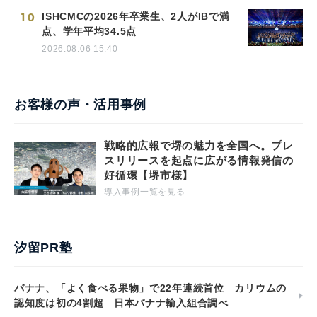
10
ISHCMCの2026年卒業生、2人がIBで満
点、学年平均34.5点
2026.08.06 15:40
お客様の声・活用事例
戦略的広報で堺の魅力を全国へ。プレ
スリリースを起点に広がる情報発信の
好循環【堺市様】
導入事例一覧を見る
汐留PR塾
バナナ、「よく食べる果物」で22年連続首位 カリウムの
認知度は初の4割超 日本バナナ輸入組合調べ