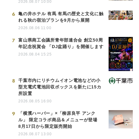
2026.08.07 10:00
6
亀の井ホテル 有馬 有馬の歴史と文化に触
れる秋の宿泊プランを9月から展開
2026.08.06 11:00
7
富山県商工会議所青年部連合会 創立50周
年記念祝賀会 「DJ盆踊り」を開催します
2026.08.04 15:25
8
千葉市内にリチウムイオン電池などの小
型充電式電池回収ボックスを新たに15カ
所設置
2026.08.05 16:00
9
「横濱ハーバー」×「柳原良平 アンク
ル」 限定コラボ商品＆メニューが登場
8月17日から限定販売開始
2026.08.07 13:00