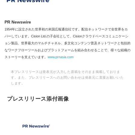
PR Newswire
1954年に設立された世界初の米国広報通信社です。配信ネットワークで全世界をカ
バーしています。Cision Ltd.の子会社として、Cisionクラウドベースコミュニケーシ
ョン製品、世界最大のマルチチャネル、多文化コンテンツ普及ネットワークと包括的
なワークフローツールおよびプラットフォームを組み合わせることで、様々な組織の
ストーリーを支えています。
www.prnasia.com
本プレスリリースは発表元が入力した原稿をそのまま掲載しておりま
す。また、プレスリリースへのお問い合わせは発表元に直接お願いいた
します。
プレスリリース添付画像