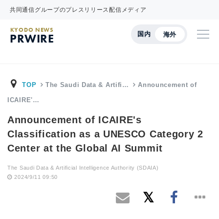
共同通信グループのプレスリリース配信メディア
KYODO NEWS
国内
海外
PRWIRE
TOP
The Saudi Data & Artifi…
Announcement of
ICAIRE'…
Announcement of ICAIRE's
Classification as a UNESCO Category 2
Center at the Global AI Summit
The Saudi Data & Artificial Intelligence Authority (SDAIA)
2024/9/11 09:50