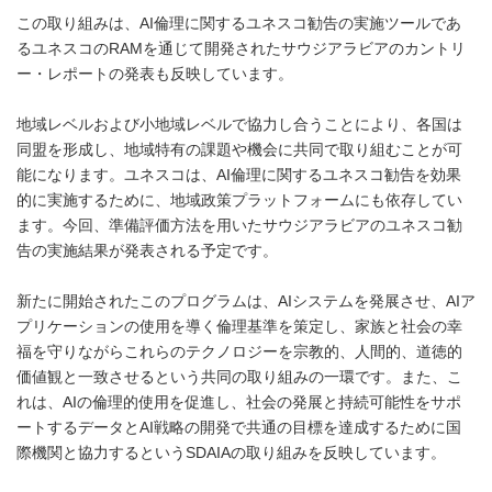
この取り組みは、AI倫理に関するユネスコ勧告の実施ツールであ
るユネスコのRAMを通じて開発されたサウジアラビアのカントリ
ー・レポートの発表も反映しています。
地域レベルおよび小地域レベルで協力し合うことにより、各国は
同盟を形成し、地域特有の課題や機会に共同で取り組むことが可
能になります。ユネスコは、AI倫理に関するユネスコ勧告を効果
的に実施するために、地域政策プラットフォームにも依存してい
ます。今回、準備評価方法を用いたサウジアラビアのユネスコ勧
告の実施結果が発表される予定です。
新たに開始されたこのプログラムは、AIシステムを発展させ、AIア
プリケーションの使用を導く倫理基準を策定し、家族と社会の幸
福を守りながらこれらのテクノロジーを宗教的、人間的、道徳的
価値観と一致させるという共同の取り組みの一環です。また、こ
れは、AIの倫理的使用を促進し、社会の発展と持続可能性をサポ
ートするデータとAI戦略の開発で共通の目標を達成するために国
際機関と協力するというSDAIAの取り組みを反映しています。