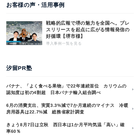
お客様の声・活用事例
戦略的広報で堺の魅力を全国へ。プレ
スリリースを起点に広がる情報発信の
好循環【堺市様】
導入事例一覧を見る
汐留PR塾
バナナ、「よく食べる果物」で22年連続首位 カリウムの
認知度は初の4割超 日本バナナ輸入組合調べ
6月の消費支出、実質3.3%減で7か月連続のマイナス 冷暖
房用器具は22.7%減 総務省家計調査
きょう8月7日は立秋 西日本は1か月平均気温「高い」確
率60％