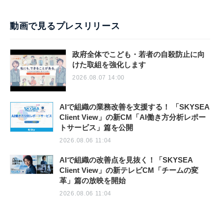
動画で見るプレスリリース
政府全体でこども・若者の自殺防止に向
けた取組を強化します
2026.08.07 14:00
AIで組織の業務改善を支援する！ 「SKYSEA
Client View」の新CM「AI働き方分析レポー
トサービス」篇を公開
2026.08.06 11:04
AIで組織の改善点を見抜く！「SKYSEA
Client View」の新テレビCM「チームの変
革」篇の放映を開始
2026.08.06 11:04