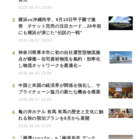
2026.08.07 13:00
3
横浜vs沖縄尚学、8月10日甲子園で激
突 チケット完売の注目カード…28年前
にも横浜が演じた“伝説の一戦”
2026.08.07 19:00
4
神奈川県厚木市に初の自社運営型物流拠
点が稼働～住宅資材物流を集約・効率化
し物流ネットワークを最適化～
2026.08.06 13:00
5
中国と米国の経済界が関係を強化し、サ
プライチェーン協力の新たな機会を模索
2026.08.07 10:00
6
亀の井ホテル 有馬 有馬の歴史と文化に触
れる秋の宿泊プランを9月から展開
2026.08.06 11:00
7
「横濱ハーバー」×「柳原良平 アンク