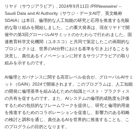
リヤド（サウジアラビア）, 2024年9月11日 /PRNewswire/ --
Saudi Data and AI Authority（サウジ・データAI庁、英文略称
SDAIA）は本日、倫理的な人工知能の研究と応用を推進する先駆
的な取り組みを開始しました。この重大発表は、現在リヤドで開
催中の第3回グローバルAIサミットのかたわらで行われました。国
連教育科学文化機関（ユネスコ）と共同で策定したこの画期的な
プロジェクトは、世界のAI分野における基準を引き上げることを
決意し、責任あるイノベーションに対するサウジアラビアの取り
組みを示すものです。
AI倫理とガバナンスに関する高官レベル会合が、グローバルAIサミ
ット（GAIN）2024で開催されます。このプログラムは、人工知能
の開発に倫理基準を組み込むための知識とベスト・プラクティス
の共有を促すものです。また、AIシステムの倫理的成熟度を評価
するための包括的なフレームワークを提供し、研究と倫理的用途
を推進するためのコラボレーションを促進し、影響力のある戦略
の検討と調和を通じ、責任あるAIを世界的に推進することも、こ
のプログラムの目的となります。