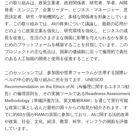
この取り組みは、政策立案者、政府関係者、研究者、学者、AI開
発者・エンジニア、企業リーダー、ビジネス・マネージャー、意
思決定者、研究・学術機関など、多様な関係者を対象としていま
す。この取り組みでは、AIの将来について議論し、最新の応用が
どのように政策立案を強化し、研究環境を強化し、ビジネスの成
長を促進し、生活のさまざまな側面に影響を与えられるかを探る
ためのプラットフォームを構築することを目指しています。この
プロジェクトの主な焦点は、国家の価値観に沿って倫理的で責任
のある人工知能の開発と使用を促進することです。
このセッションでは、参加国や世界フォーラムが主導する国際レ
ベルの中心的な取り組みに光を当てます。UNESCO
Recommendation on the Ethics of AI（AI倫理に関するユネスコ勧
告）の倫理原則を、その実施ツールであるReadiness Assessment
Methodology（準備評価方法、英文略称RAM）を通じて実行可能
な政策に落とし込んだ最初の国々からの知見が紹介されます。す
でに約60か国がRAMの演習に参加しており、AIに関する法的改革
や政策、社会、文化、経済、教育、科学、インフラの側面を評価
しています。