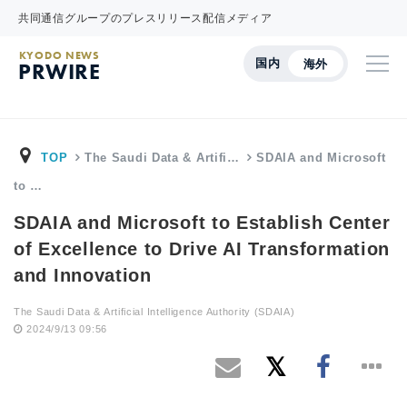
共同通信グループのプレスリリース配信メディア
KYODO NEWS
国内
海外
PRWIRE
TOP
The Saudi Data & Artifi…
SDAIA and Microsoft
to …
SDAIA and Microsoft to Establish Center
of Excellence to Drive AI Transformation
and Innovation
The Saudi Data & Artificial Intelligence Authority (SDAIA)
2024/9/13 09:56