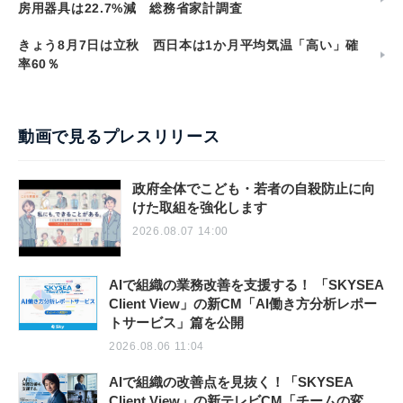
房用器具は22.7%減 総務省家計調査
きょう8月7日は立秋 西日本は1か月平均気温「高い」確
率60％
動画で見るプレスリリース
政府全体でこども・若者の自殺防止に向
けた取組を強化します
2026.08.07 14:00
AIで組織の業務改善を支援する！ 「SKYSEA
Client View」の新CM「AI働き方分析レポー
トサービス」篇を公開
2026.08.06 11:04
AIで組織の改善点を見抜く！「SKYSEA
Client View」の新テレビCM「チームの変