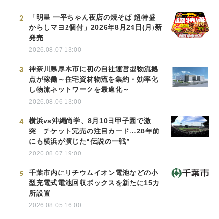
2
「明星 一平ちゃん夜店の焼そば 超特盛
からしマヨ2個付」2026年8月24日(月)新
発売
2026.08.07 13:00
3
神奈川県厚木市に初の自社運営型物流拠
点が稼働～住宅資材物流を集約・効率化
し物流ネットワークを最適化～
2026.08.06 13:00
4
横浜vs沖縄尚学、8月10日甲子園で激
突 チケット完売の注目カード…28年前
にも横浜が演じた“伝説の一戦”
2026.08.07 19:00
5
千葉市内にリチウムイオン電池などの小
型充電式電池回収ボックスを新たに15カ
所設置
2026.08.05 16:00