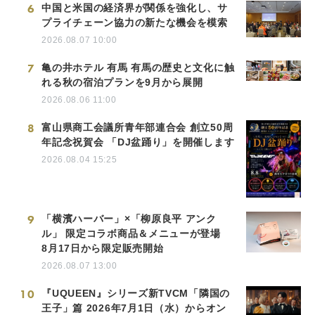
6
中国と米国の経済界が関係を強化し、サ
プライチェーン協力の新たな機会を模索
2026.08.07 10:00
7
亀の井ホテル 有馬 有馬の歴史と文化に触
れる秋の宿泊プランを9月から展開
2026.08.06 11:00
8
富山県商工会議所青年部連合会 創立50周
年記念祝賀会 「DJ盆踊り」を開催します
2026.08.04 15:25
9
「横濱ハーバー」×「柳原良平 アンク
ル」 限定コラボ商品＆メニューが登場
8月17日から限定販売開始
2026.08.07 13:00
10
『UQUEEN』シリーズ新TVCM「隣国の
王子」篇 2026年7月1日（水）からオン