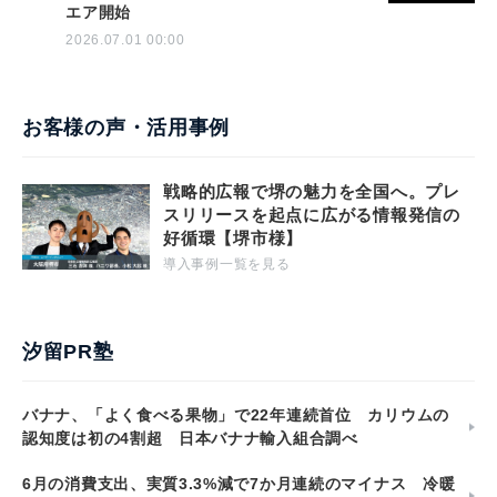
エア開始
2026.07.01 00:00
お客様の声・活用事例
戦略的広報で堺の魅力を全国へ。プレ
スリリースを起点に広がる情報発信の
好循環【堺市様】
導入事例一覧を見る
汐留PR塾
バナナ、「よく食べる果物」で22年連続首位 カリウムの
認知度は初の4割超 日本バナナ輸入組合調べ
6月の消費支出、実質3.3%減で7か月連続のマイナス 冷暖