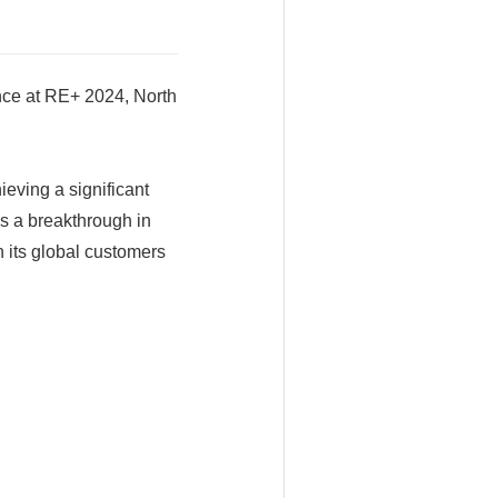
nce at RE+ 2024, North
ieving a significant
ks a breakthrough in
 its global customers