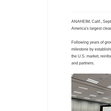
ANAHEIM, Calif., Sept
America's largest clea
Following years of grow
milestone by establishi
the U.S. market, reinf
and partners.