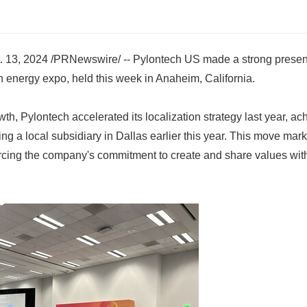
. 13, 2024 /PRNewswire/ -- Pylontech US made a strong prese
n energy expo, held this week in Anaheim, California.
th, Pylontech accelerated its localization strategy last year, ach
ng a local subsidiary in Dallas earlier this year. This move mar
orcing the company's commitment to create and share values with