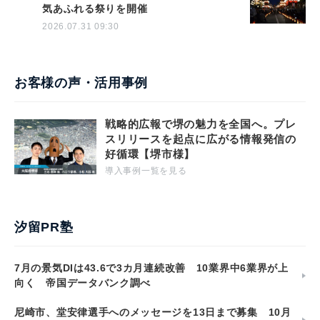
気あふれる祭りを開催
2026.07.31 09:30
お客様の声・活用事例
戦略的広報で堺の魅力を全国へ。プレ
スリリースを起点に広がる情報発信の
好循環【堺市様】
導入事例一覧を見る
汐留PR塾
7月の景気DIは43.6で3カ月連続改善 10業界中6業界が上
向く 帝国データバンク調べ
尼崎市、堂安律選手へのメッセージを13日まで募集 10月