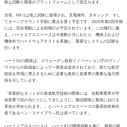
格な試験と開発のプラットフォームとして役立ちます。
当初、HX-1は地上試験に使用され、充電操作、タキシング、そし
てターンアラウンド手順に重点を置く予定です。2025年第2四半期
には、完全電動による初飛行が予定されています。この飛行に備
え、ハートエアロスペースは今後数か月にわたり、機体上および
機体外でハードウェアテストを実施し、重要なシステムの試験を
行います。
ハートX1の開発は、スウェーデン政府イノベーション庁のヴィノ
ヴァからの助成金によって一部資金提供されており、新たな航空
技術を市場に導入するために必要な政府と産業界の重要な協力関
係を示しています。
「革新的なネットゼロ推進航空技術の開発には、自動車業界や宇
宙産業で目の当たりにしてきたように、製品開発と製造における
革命が求められます。」とハートエアロスペースの最高技術責任
者であるベン・ステイブラ―氏は述べています。
ハートエアロスペースは、ハートX1の開発経験を基に、最新の複