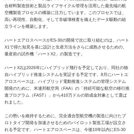
合材料製造技術と製品ライフサイクル管理を活用した最先端の航
空機製造プロセスの構築に注力しています。このプロセスでは、
高い再現性、自動化、そして非破壊検査を備えたデータ駆動の組
立ラインを構築します。
ハートエアロスペースがES-30の開発で次に取り組むのは、ハート
X1で得た知見を基に設計と生産方法をさらに成熟させるための、
量産前の試作機「ハートX2」の製造です。
ハートX2は2026年にハイブリッド飛行を予定しており、同社の独
自ハイブリッド推進システムを実証する予定です。8月にハートエ
アロスペースは、ハイブリッド電動推進システムの管理システム
開発のために、米連邦航空局（FAA）の「持続可能な航空の移行推
進プログラム（FAST）」から410万ドルの助成金対象として選ば
れました。
この勢いを維持するために、完全適合型航空機の製造に向けたプ
ロトタイプ開発を加速させるためのパイロット製造工場が設立さ
れる予定です。ハートエアロスペースは、今後10年以内にES-30