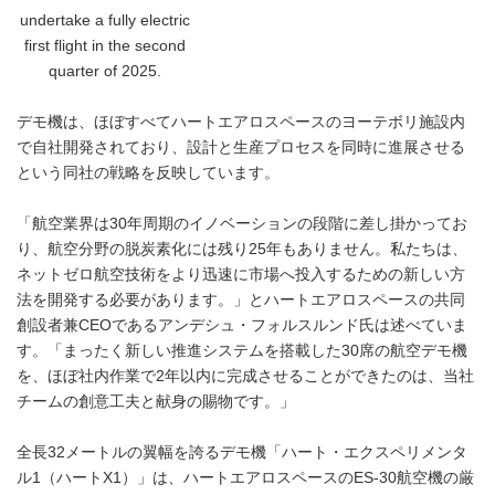
undertake a fully electric
first flight in the second
quarter of 2025.
デモ機は、ほぼすべてハートエアロスペースのヨーテボリ施設内
で自社開発されており、設計と生産プロセスを同時に進展させる
という同社の戦略を反映しています。
「航空業界は30年周期のイノベーションの段階に差し掛かってお
り、航空分野の脱炭素化には残り25年もありません。私たちは、
ネットゼロ航空技術をより迅速に市場へ投入するための新しい方
法を開発する必要があります。」とハートエアロスペースの共同
創設者兼CEOであるアンデシュ・フォルスルンド氏は述べていま
す。「まったく新しい推進システムを搭載した30席の航空デモ機
を、ほぼ社内作業で2年以内に完成させることができたのは、当社
チームの創意工夫と献身の賜物です。」
全長32メートルの翼幅を誇るデモ機「ハート・エクスペリメンタ
ル1（ハートX1）」は、ハートエアロスペースのES-30航空機の厳