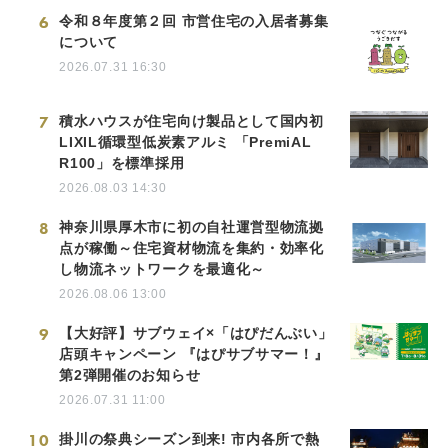
6
令和８年度第２回 市営住宅の入居者募集
について
2026.07.31 16:30
7
積水ハウスが住宅向け製品として国内初
LIXIL循環型低炭素アルミ 「PremiAL
R100」を標準採用
2026.08.03 14:30
8
神奈川県厚木市に初の自社運営型物流拠
点が稼働～住宅資材物流を集約・効率化
し物流ネットワークを最適化～
2026.08.06 13:00
9
【大好評】サブウェイ×「はぴだんぶい」
店頭キャンペーン 『はぴサブサマー！』
第2弾開催のお知らせ
2026.07.31 11:00
10
掛川の祭典シーズン到来! 市内各所で熱