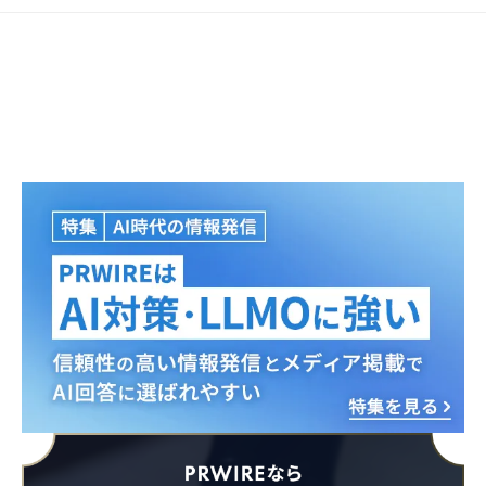
Japanese
English