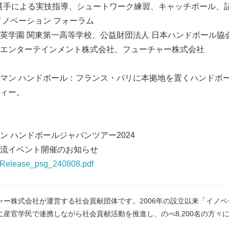
の選手による実技指導、シュートワーク練習、キャッチボール、
イノベーション フォーラム
英学園 関東第一高等学校、公益財団法人 日本ハンドボール協
エンターテインメント株式会社、フューチャー株式会社
マン ハンドボール：フランス・パリに本拠地を置くハンドボー
ィー。
ン ハンドボールジャパンツアー2024
流イベント開催のお知らせ
essRelease_psg_240808.pdf
ャー株式会社が運営する社会貢献団体です。2006年の設立以来「イノ
産官学民で連携しながら社会貢献活動を推進し、のべ8,200名の方々