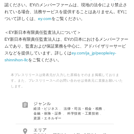
認ください。EYのメンバーファームは、現地の法令により禁止さ
れている場合、法務サービスを提供することはありません。EYに
ついて詳しくは、
ey.com
をご覧ください。
＜EY新日本有限責任監査法人について＞
EY新日本有限責任監査法人は、EYの日本におけるメンバーファー
ムであり、監査および保証業務を中心に、アドバイザリーサービ
スなどを提供しています。詳しくは
ey.com/ja_jp/people/ey-
shinnihon-llc
をご覧ください。
本プレスリリースは発表元が入力した原稿をそのまま掲載しておりま
す。また、プレスリリースへのお問い合わせは発表元に直接お願いいた
します。

ジャンル
経済・ビジネス
、
法律・司法・税金・税務
、
金融・保険・証券
、
科学技術・工業技術
、
資源・エネルギー

エリア