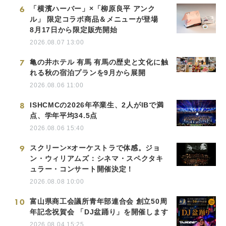
6
「横濱ハーバー」×「柳原良平 アンク
ル」 限定コラボ商品＆メニューが登場
8月17日から限定販売開始
2026.08.07 13:00
7
亀の井ホテル 有馬 有馬の歴史と文化に触
れる秋の宿泊プランを9月から展開
2026.08.06 11:00
8
ISHCMCの2026年卒業生、2人がIBで満
点、学年平均34.5点
2026.08.06 15:40
9
スクリーン×オーケストラで体感。ジョ
ン・ウィリアムズ：シネマ・スペクタキ
ュラー・コンサート開催決定！
2026.08.08 10:00
10
富山県商工会議所青年部連合会 創立50周
年記念祝賀会 「DJ盆踊り」を開催します
2026.08.04 15:25