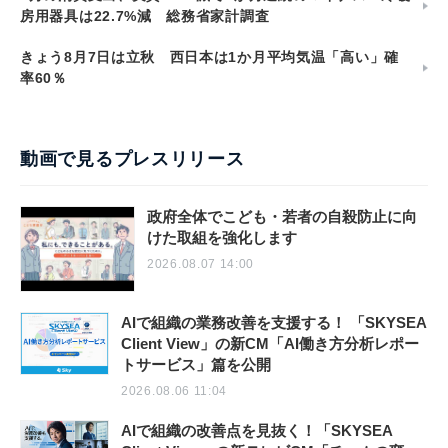
房用器具は22.7%減 総務省家計調査
きょう8月7日は立秋 西日本は1か月平均気温「高い」確
率60％
動画で見るプレスリリース
政府全体でこども・若者の自殺防止に向
けた取組を強化します
2026.08.07 14:00
AIで組織の業務改善を支援する！ 「SKYSEA
Client View」の新CM「AI働き方分析レポー
トサービス」篇を公開
2026.08.06 11:04
AIで組織の改善点を見抜く！「SKYSEA