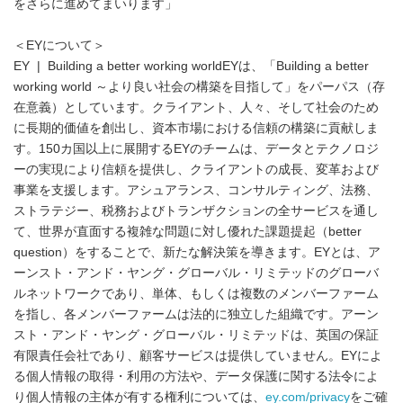
をさらに進めてまいります」
＜EYについて＞
EY | Building a better working worldEYは、「Building a better
working world ～より良い社会の構築を目指して」をパーパス（存
在意義）としています。クライアント、人々、そして社会のため
に長期的価値を創出し、資本市場における信頼の構築に貢献しま
す。150カ国以上に展開するEYのチームは、データとテクノロジ
ーの実現により信頼を提供し、クライアントの成長、変革および
事業を支援します。アシュアランス、コンサルティング、法務、
ストラテジー、税務およびトランザクションの全サービスを通し
て、世界が直面する複雑な問題に対し優れた課題提起（better
question）をすることで、新たな解決策を導きます。EYとは、ア
ーンスト・アンド・ヤング・グローバル・リミテッドのグローバ
ルネットワークであり、単体、もしくは複数のメンバーファーム
を指し、各メンバーファームは法的に独立した組織です。アーン
スト・アンド・ヤング・グローバル・リミテッドは、英国の保証
有限責任会社であり、顧客サービスは提供していません。EYによ
る個人情報の取得・利用の方法や、データ保護に関する法令によ
り個人情報の主体が有する権利については、
ey.com/privacy
をご確