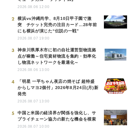
2026.08.06 12:00
2
横浜vs沖縄尚学、8月10日甲子園で激
突 チケット完売の注目カード…28年前
にも横浜が演じた“伝説の一戦”
2026.08.07 19:00
3
神奈川県厚木市に初の自社運営型物流拠
点が稼働～住宅資材物流を集約・効率化
し物流ネットワークを最適化～
2026.08.06 13:00
4
「明星 一平ちゃん夜店の焼そば 超特盛
からしマヨ2個付」2026年8月24日(月)新
発売
2026.08.07 13:00
5
中国と米国の経済界が関係を強化し、サ
プライチェーン協力の新たな機会を模索
2026.08.07 10:00