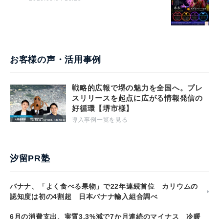
お客様の声・活用事例
戦略的広報で堺の魅力を全国へ。プレ
スリリースを起点に広がる情報発信の
好循環【堺市様】
導入事例一覧を見る
汐留PR塾
バナナ、「よく食べる果物」で22年連続首位 カリウムの
認知度は初の4割超 日本バナナ輸入組合調べ
6月の消費支出、実質3.3%減で7か月連続のマイナス 冷暖