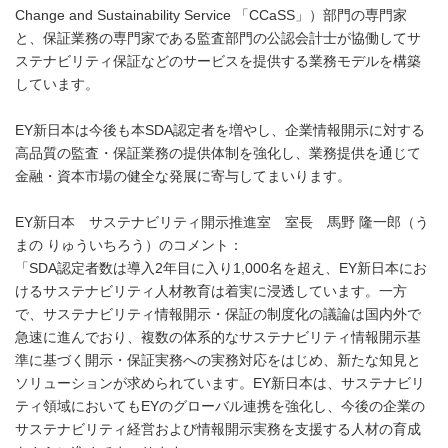
Change and Sustainability Service 「CCaSS」）部門の専門家
と、保証業務の専門家である監査部門の公認会計士が協働してサ
ステナビリティ保証などのサービスを提供する業務モデルを構築
しています。
EY新日本は今後も本SDA認定者を増やし、企業情報開示に対する
高品質の監査・保証業務の提供体制を強化し、業務提供を通じて
金融・資本市場の健全な発展に寄与してまいります。
EY新日本 サステナビリティ開示推進室 室長 馬野 隆一郎（う
まの りゅういちろう）のコメント：
「SDA認定者数は導入2年目に入り1,000名を超え、EY新日本にお
けるサステナビリティ人材教育は着実に浸透しています。一方
で、サステナビリティ情報開示・保証の制度化の議論は国内外で
急速に進んでおり、複数の体系的なサステナビリティ情報開示基
準に基づく開示・保証実務への実務対応をはじめ、新たな知見と
ソリューションが求められています。EY新日本は、サステナビリ
ティ領域においてもEYのグローバル連携を強化し、今後の企業の
サステナビリティ経営および情報開示実務を支援する人材の育成