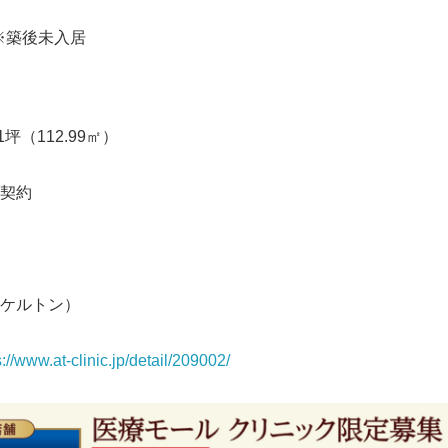
 ※築後未入居
1坪（112.99㎡）
契約
ケルトン）
s://www.at-clinic.jp/detail/209002/