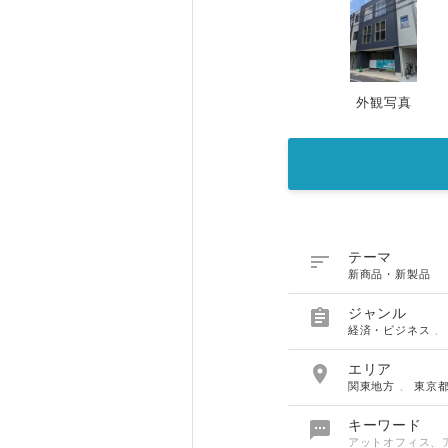
外観写真

テーマ
新商品・新製品

ジャンル
経済・ビジネス

エリア
関東地方
、
東京

キーワード
アットオフィス、