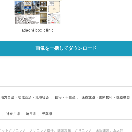
adachi box clinic
画像を一括してダウンロード
、
地方自治・地域経済・地域社会
、
住宅・不動産
、
医療施設・医療技術・医療機器
都
、
神奈川県
、
埼玉県
、
千葉県
アットクリニック、クリニック物件、開業支援、クリニック、医院開業、五反野