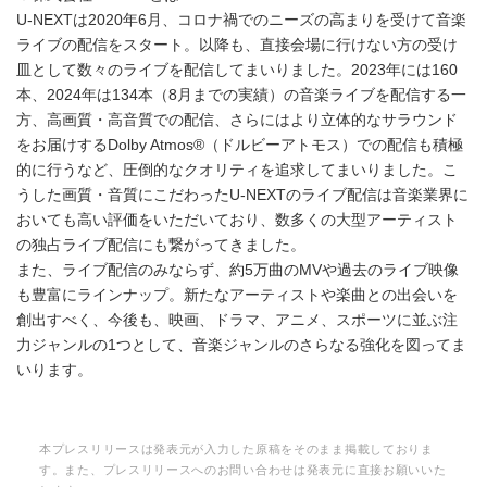
U-NEXTは2020年6月、コロナ禍でのニーズの高まりを受けて音楽
ライブの配信をスタート。以降も、直接会場に行けない方の受け
皿として数々のライブを配信してまいりました。2023年には160
本、2024年は134本（8月までの実績）の音楽ライブを配信する一
方、高画質・高音質での配信、さらにはより立体的なサラウンド
をお届けするDolby Atmos®（ドルビーアトモス）での配信も積極
的に行うなど、圧倒的なクオリティを追求してまいりました。こ
うした画質・音質にこだわったU-NEXTのライブ配信は音楽業界に
おいても高い評価をいただいており、数多くの大型アーティスト
の独占ライブ配信にも繋がってきました。
また、ライブ配信のみならず、約5万曲のMVや過去のライブ映像
も豊富にラインナップ。新たなアーティストや楽曲との出会いを
創出すべく、今後も、映画、ドラマ、アニメ、スポーツに並ぶ注
力ジャンルの1つとして、音楽ジャンルのさらなる強化を図ってま
いります。
本プレスリリースは発表元が入力した原稿をそのまま掲載しておりま
す。また、プレスリリースへのお問い合わせは発表元に直接お願いいた