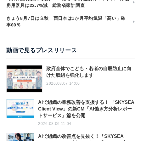
房用器具は22.7%減 総務省家計調査
きょう8月7日は立秋 西日本は1か月平均気温「高い」確
率60％
動画で見るプレスリリース
政府全体でこども・若者の自殺防止に向
けた取組を強化します
2026.08.07 14:00
AIで組織の業務改善を支援する！ 「SKYSEA
Client View」の新CM「AI働き方分析レポー
トサービス」篇を公開
2026.08.06 11:04
AIで組織の改善点を見抜く！「SKYSEA