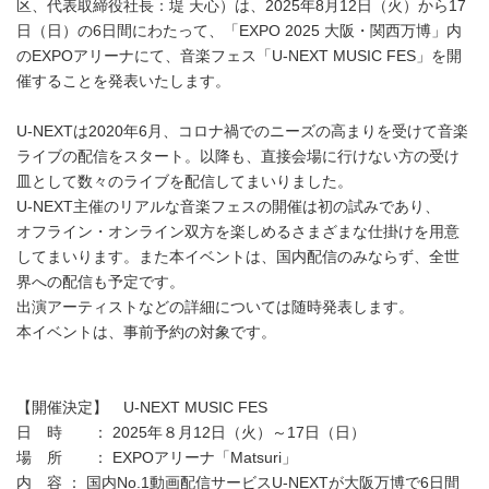
区、代表取締役社長：堤 天心）は、2025年8月12日（火）から17
日（日）の6日間にわたって、「EXPO 2025 大阪・関西万博」内
のEXPOアリーナにて、音楽フェス「U-NEXT MUSIC FES」を開
催することを発表いたします。
U-NEXTは2020年6月、コロナ禍でのニーズの高まりを受けて音楽
ライブの配信をスタート。以降も、直接会場に行けない方の受け
皿として数々のライブを配信してまいりました。
U-NEXT主催のリアルな音楽フェスの開催は初の試みであり、
オフライン・オンライン双方を楽しめるさまざまな仕掛けを用意
してまいります。また本イベントは、国内配信のみならず、全世
界への配信も予定です。
出演アーティストなどの詳細については随時発表します。
本イベントは、事前予約の対象です。
【開催決定】 U-NEXT MUSIC FES
日 時 ： 2025年８月12日（火）～17日（日）
場 所 ： EXPOアリーナ「Matsuri」
内 容 ： 国内No.1動画配信サービスU-NEXTが大阪万博で6日間