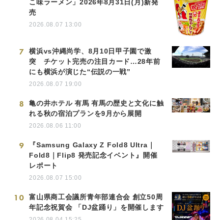
こ味ラーメン」2026年8月31日(月)新発
売
2026.08.07 13:00
7
横浜vs沖縄尚学、8月10日甲子園で激
突 チケット完売の注目カード…28年前
にも横浜が演じた“伝説の一戦”
2026.08.07 19:00
8
亀の井ホテル 有馬 有馬の歴史と文化に触
れる秋の宿泊プランを9月から展開
2026.08.06 11:00
9
『Samsung Galaxy Z Fold8 Ultra｜
Fold8｜Flip8 発売記念イベント』開催
レポート
2026.08.07 15:00
10
富山県商工会議所青年部連合会 創立50周
年記念祝賀会 「DJ盆踊り」を開催します
2026.08.04 15:25