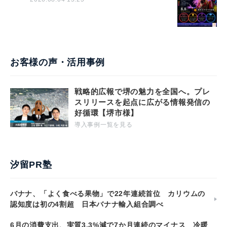
お客様の声・活用事例
戦略的広報で堺の魅力を全国へ。プレ
スリリースを起点に広がる情報発信の
好循環【堺市様】
導入事例一覧を見る
汐留PR塾
バナナ、「よく食べる果物」で22年連続首位 カリウムの
認知度は初の4割超 日本バナナ輸入組合調べ
6月の消費支出、実質3.3%減で7か月連続のマイナス 冷暖