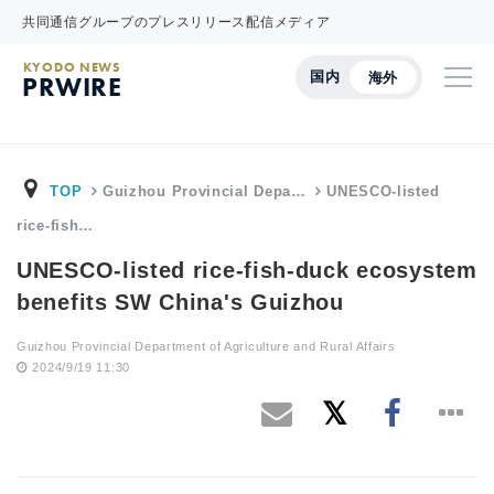
共同通信グループのプレスリリース配信メディア
KYODO NEWS
国内
海外
PRWIRE
TOP
Guizhou Provincial Depa…
UNESCO-listed
rice-fish…
UNESCO-listed rice-fish-duck ecosystem
benefits SW China's Guizhou
Guizhou Provincial Department of Agriculture and Rural Affairs
2024/9/19 11:30