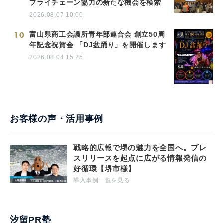
プライチェーン協力の新たな機会を模索
2026.08.07 10:00
10
富山県商工会議所青年部連合会 創立50周
年記念祝賀会 「DJ盆踊り」を開催します
2026.08.04 15:25
お客様の声・活用事例
戦略的広報で堺の魅力を全国へ。プレ
スリリースを起点に広がる情報発信の
好循環【堺市様】
導入事例一覧を見る
汐留PR塾