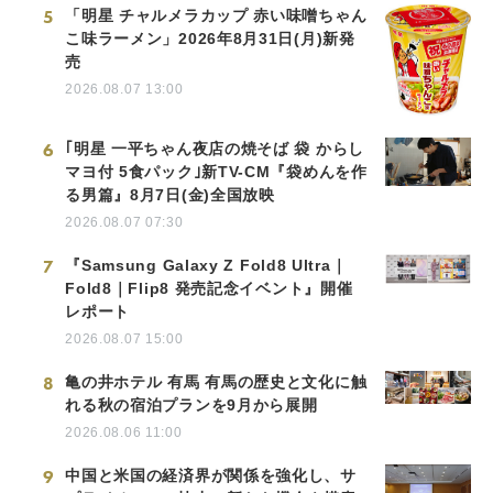
5
「明星 チャルメラカップ 赤い味噌ちゃん
こ味ラーメン」2026年8月31日(月)新発
売
2026.08.07 13:00
6
｢明星 一平ちゃん夜店の焼そば 袋 からし
マヨ付 5食パック｣新TV-CM『袋めんを作
る男篇』8月7日(金)全国放映
2026.08.07 07:30
7
『Samsung Galaxy Z Fold8 Ultra｜
Fold8｜Flip8 発売記念イベント』開催
レポート
2026.08.07 15:00
8
亀の井ホテル 有馬 有馬の歴史と文化に触
れる秋の宿泊プランを9月から展開
2026.08.06 11:00
9
中国と米国の経済界が関係を強化し、サ