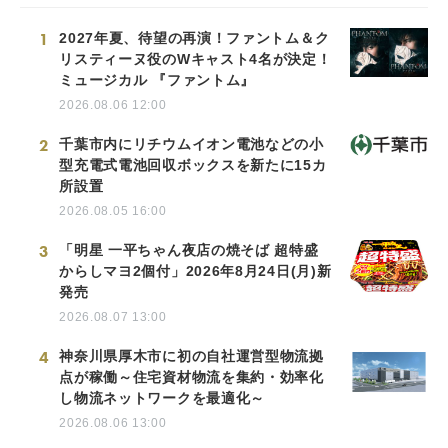
1
2027年夏、待望の再演！ファントム＆ク
リスティーヌ役のWキャスト4名が決定！
ミュージカル 『ファントム』
2026.08.06 12:00
2
千葉市内にリチウムイオン電池などの小
型充電式電池回収ボックスを新たに15カ
所設置
2026.08.05 16:00
3
「明星 一平ちゃん夜店の焼そば 超特盛
からしマヨ2個付」2026年8月24日(月)新
発売
2026.08.07 13:00
4
神奈川県厚木市に初の自社運営型物流拠
点が稼働～住宅資材物流を集約・効率化
し物流ネットワークを最適化～
2026.08.06 13:00