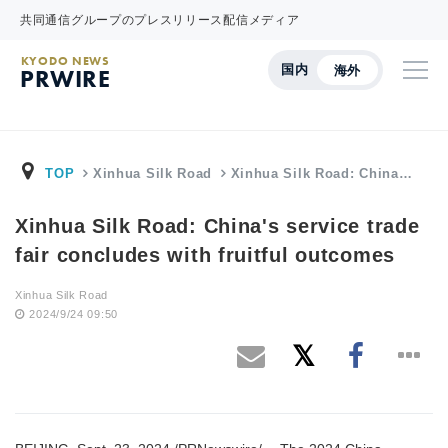
共同通信グループのプレスリリース配信メディア
KYODO NEWS
国内
海外
PRWIRE
TOP
Xinhua Silk Road
Xinhua Silk Road: China…
Xinhua Silk Road: China's service trade
fair concludes with fruitful outcomes
Xinhua Silk Road
2024/9/24 09:50