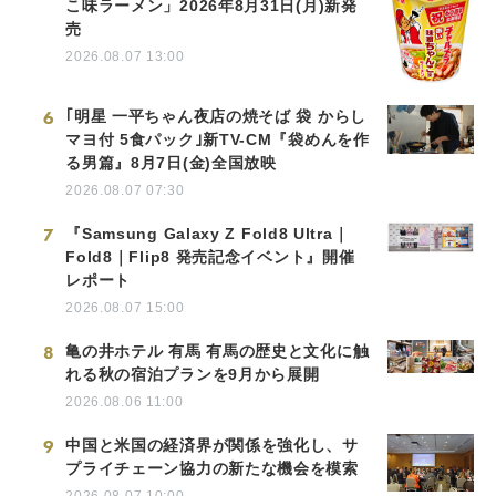
こ味ラーメン」2026年8月31日(月)新発
売
2026.08.07 13:00
6
｢明星 一平ちゃん夜店の焼そば 袋 からし
マヨ付 5食パック｣新TV-CM『袋めんを作
る男篇』8月7日(金)全国放映
2026.08.07 07:30
7
『Samsung Galaxy Z Fold8 Ultra｜
Fold8｜Flip8 発売記念イベント』開催
レポート
2026.08.07 15:00
8
亀の井ホテル 有馬 有馬の歴史と文化に触
れる秋の宿泊プランを9月から展開
2026.08.06 11:00
9
中国と米国の経済界が関係を強化し、サ
プライチェーン協力の新たな機会を模索