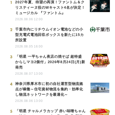
1
2027年夏、待望の再演！ファントム＆ク
リスティーヌ役のWキャスト4名が決定！
ミュージカル 『ファントム』
2026.08.06 12:00
2
千葉市内にリチウムイオン電池などの小
型充電式電池回収ボックスを新たに15カ
所設置
2026.08.05 16:00
3
「明星 一平ちゃん夜店の焼そば 超特盛
からしマヨ2個付」2026年8月24日(月)新
発売
2026.08.07 13:00
4
神奈川県厚木市に初の自社運営型物流拠
点が稼働～住宅資材物流を集約・効率化
し物流ネットワークを最適化～
2026.08.06 13:00
5
「明星 チャルメラカップ 赤い味噌ちゃん