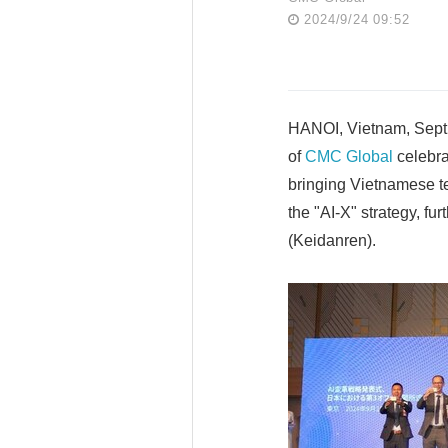
2024/9/24 09:52
HANOI, Vietnam, Sept
of
CMC Global
celebrat
bringing Vietnamese t
the "AI-X" strategy, fu
(Keidanren).