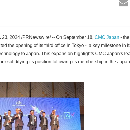
. 23, 2024 /PRNewswire/ -- On September 18,
CMC Japan
- th
ed the opening of its third office in Tokyo - a key milestone in i
echnology to Japan. This expansion highlights CMC Japan's le
rther solidifying its position following its membership in the Ja