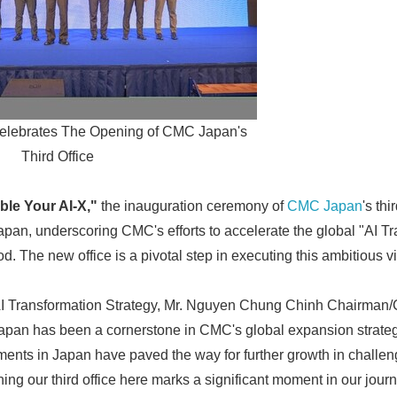
elebrates The Opening of CMC Japan's
Third Office
ble Your AI-X,"
the inauguration ceremony of
CMC Japan
's thi
pan, underscoring CMC's efforts to accelerate the global "AI Tr
d. The new office is a pivotal step in executing this ambitious v
 AI Transformation Strategy, Mr. Nguyen Chung Chinh Chairma
Japan has been a cornerstone in CMC's global expansion strateg
nts in Japan have paved the way for further growth in challeng
ng our third office here marks a significant moment in our jour