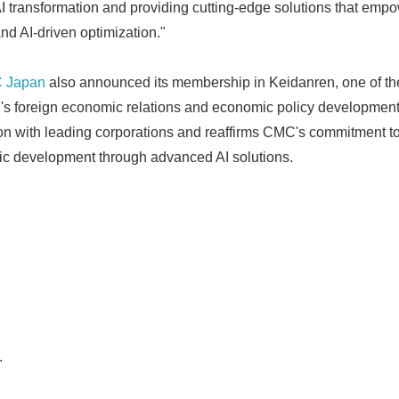
I transformation and providing cutting-edge solutions that empow
and AI-driven optimization."
 Japan
also announced its membership in Keidanren, one of the
n's foreign economic relations and economic policy development
tion with leading corporations and reaffirms CMC's commitment to
c development through advanced AI solutions.
.
Japanese