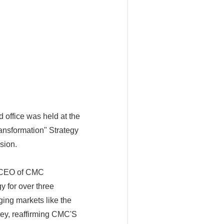
rd office was held at the
ansformation" Strategy
ision.
n/CEO of CMC
y for over three
ing markets like the
ney, reaffirming CMC'S