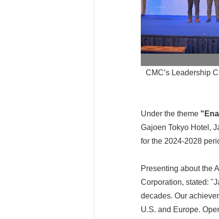
CMC’s Leadership C
Under the theme
"Ena
Gajoen Tokyo Hotel, Ja
for the 2024-2028 perio
Presenting about the
Corporation, stated: "
decades. Our achieveme
U.S. and Europe. Openi