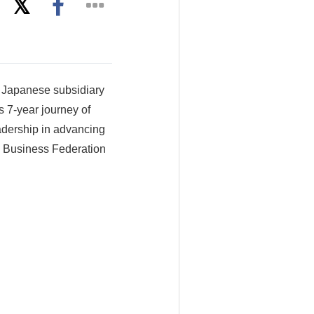
e Japanese subsidiary
ts 7-year journey of
adership in advancing
pan Business Federation