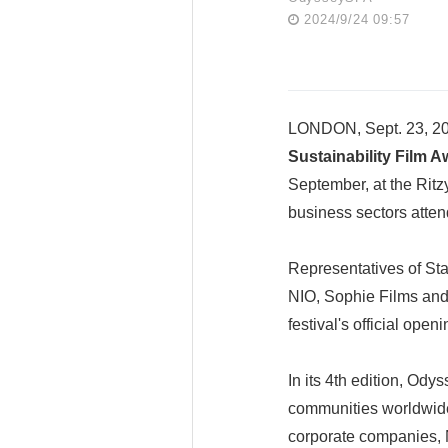
2024/9/24 09:57
LONDON, Sept. 23, 202
Sustainability Film 
September, at the Ritz
business sectors atten
Representatives of St
NIO, Sophie Films and
festival's official openi
In its 4th edition, Ody
communities worldwide.
corporate companies, N