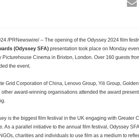
4 /PRNewswire/ -- The opening of the Odyssey 2024 film festi
Awards
(Odyssey SFA
)
presentation took place on Monday eveni
y Picturehouse Cinema in Brixton, London. Over 160 guests from
ded the event.
ate Grid Corporation of China, Lenovo Group, Yili Group, Golde
 other award-winning organisations attended the award present
ng.
ssey is the biggest film festival in the UK engaging with Greate
 As a parallel initiative to the annual film festival, Odyssey S
GOs, charities and individuals to use film as a medium to reflec