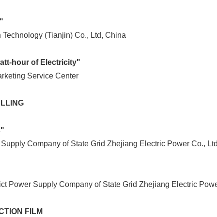
"
 Technology (Tianjin) Co., Ltd, China
tt-hour of Electricity"
arketing Service Center
LLING
s"
Japanese
 Supply Company of State Grid Zhejiang Electric Power Co., Ltd
ict Power Supply Company of State Grid Zhejiang Electric Power
CTION FILM