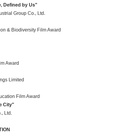
e, Defined by Us"
ustrial Group Co., Ltd.
ion & Biodiversity Film Award
ilm Award
ngs Limited
ducation Film Award
 City"
, Ltd.
TION