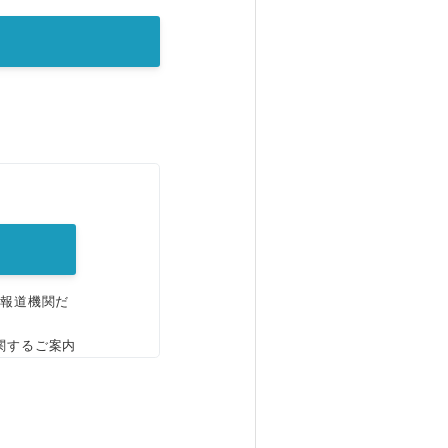
。
、報道機関だ
関するご案内