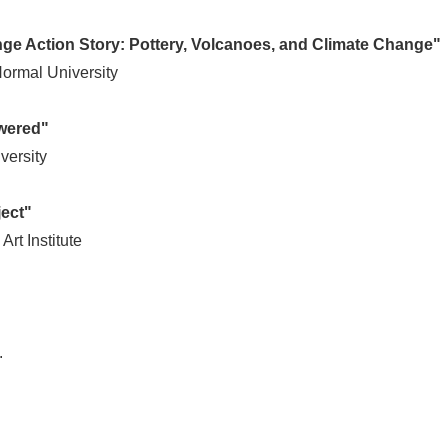
English
ge Action Story: Pottery, Volcanoes, and Climate Change"
ormal University
wered"
versity
ect"
Art Institute
.