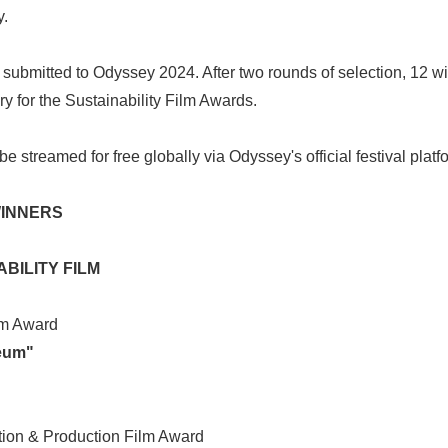
y.
re submitted to Odyssey 2024. After two rounds of selection, 12 
ry for the Sustainability Film Awards.
e streamed for free globally via Odyssey's official festival platf
WINNERS
BILITY FILM
lm Award
seum"
ion & Production Film Award