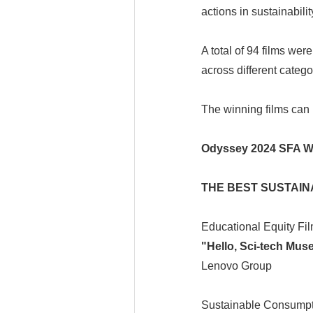
actions in sustainabilit
A total of 94 films we
across different catego
The winning films can b
Odyssey 2024 SFA 
THE BEST
SUSTAINA
Educational Equity Fi
"Hello, Sci-tech Mu
Lenovo Group
Sustainable Consumpt