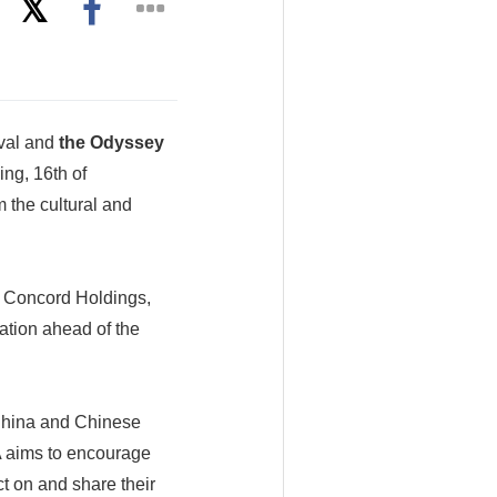
val and
the Odyssey
ng, 16th of
 the cultural and
n Concord Holdings,
ation ahead of the
r China and Chinese
FA aims to encourage
t on and share their