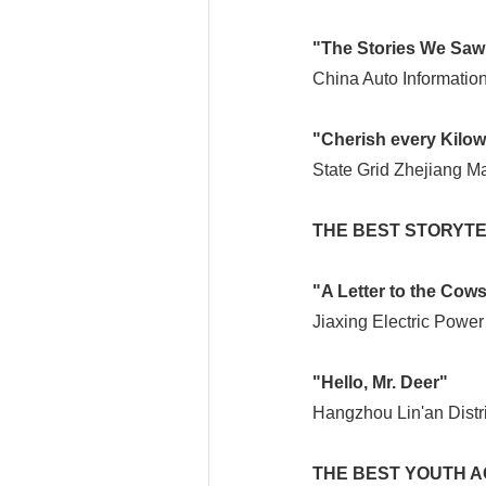
"The Stories We Saw
China Auto Information
"Cherish every Kilowa
State Grid Zhejiang M
THE BEST STORYTE
"A Letter to the Cow
Jiaxing Electric Power
"Hello, Mr. Deer"
Hangzhou Lin'an Distr
THE BEST YOUTH A