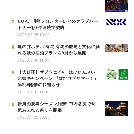
7
NOK、川崎フロンターレとのクラブパー
トナーを3年連続で契約
2026.08.05 13:00
8
亀の井ホテル 有馬 有馬の歴史と文化に触
れる秋の宿泊プランを9月から展開
2026.08.06 11:00
9
【大好評】サブウェイ×「はぴだんぶい」
店頭キャンペーン 『はぴサブサマー！』
第2弾開催のお知らせ
2026.07.31 11:00
10
掛川の祭典シーズン到来! 市内各所で熱
気あふれる祭りを開催
2026.07.31 09:30