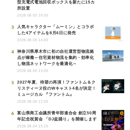
型充電式電池回収ボックスを新たに15カ
所設置
2026.08.05 16:00
3
人気キャラクター「ムーミン」とコラボ
した4アイテムを8月6日に発売
2026.08.06 14:00
4
神奈川県厚木市に初の自社運営型物流拠
点が稼働～住宅資材物流を集約・効率化
し物流ネットワークを最適化～
2026.08.06 13:00
5
2027年夏、待望の再演！ファントム＆ク
リスティーヌ役のWキャスト4名が決定！
ミュージカル 『ファントム』
2026.08.06 12:00
6
富山県商工会議所青年部連合会 創立50周
年記念祝賀会 「DJ盆踊り」を開催します
2026.08.04 15:25