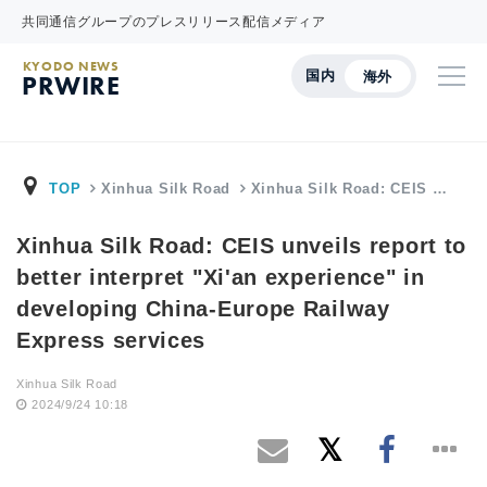
共同通信グループのプレスリリース配信メディア
KYODO NEWS
国内
海外
PRWIRE
TOP
Xinhua Silk Road
Xinhua Silk Road: CEIS …
Xinhua Silk Road: CEIS unveils report to
better interpret "Xi'an experience" in
developing China-Europe Railway
Express services
Xinhua Silk Road
2024/9/24 10:18