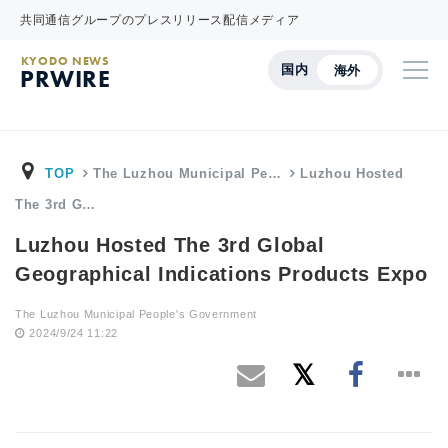
共同通信グループのプレスリリース配信メディア
KYODO NEWS
国内
海外
PRWIRE
TOP
The Luzhou Municipal Pe…
Luzhou Hosted
The 3rd G…
Luzhou Hosted The 3rd Global
Geographical Indications Products Expo
The Luzhou Municipal People's Government
2024/9/24 11:22