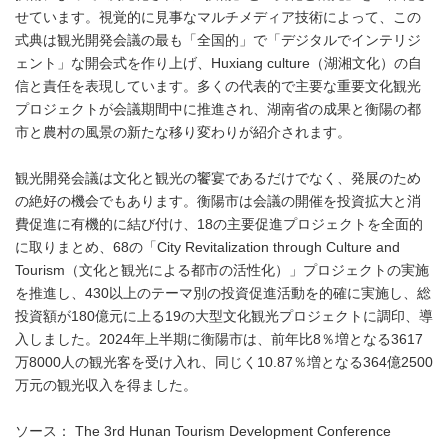
せています。視覚的に見事なマルチメディア技術によって、この
式典は観光開発会議の最も「全国的」で「デジタルでインテリジ
ェント」な開会式を作り上げ、Huxiang culture（湖湘文化）の自
信と責任を表現しています。多くの代表的で主要な重要文化観光
プロジェクトが会議期間中に推進され、湖南省の成果と衡陽の都
市と農村の風景の新たな移り変わりが紹介されます。
観光開発会議は文化と観光の饗宴であるだけでなく、発展のため
の絶好の機会でもあります。衡陽市は会議の開催を投資拡大と消
費促進に有機的に結び付け、18の主要促進プロジェクトを全面的
に取りまとめ、68の「City Revitalization through Culture and
Tourism（文化と観光による都市の活性化）」プロジェクトの実施
を推進し、430以上のテーマ別の投資促進活動を的確に実施し、総
投資額が180億元に上る19の大型文化観光プロジェクトに調印、導
入しました。2024年上半期に衡陽市は、前年比8％増となる3617
万8000人の観光客を受け入れ、同じく10.87％増となる364億2500
万元の観光収入を得ました。
ソース： The 3rd Hunan Tourism Development Conference