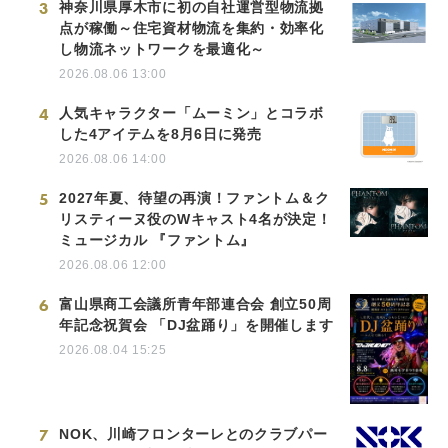
3
神奈川県厚木市に初の自社運営型物流拠
点が稼働～住宅資材物流を集約・効率化
し物流ネットワークを最適化～
2026.08.06 13:00
4
人気キャラクター「ムーミン」とコラボ
した4アイテムを8月6日に発売
2026.08.06 14:00
5
2027年夏、待望の再演！ファントム＆ク
リスティーヌ役のWキャスト4名が決定！
ミュージカル 『ファントム』
2026.08.06 12:00
6
富山県商工会議所青年部連合会 創立50周
年記念祝賀会 「DJ盆踊り」を開催します
2026.08.04 15:25
7
NOK、川崎フロンターレとのクラブパー