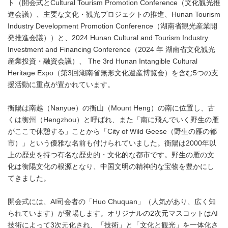
ト（開会式とCultural Tourism Promotion Conference（文化観光推
進会議）、主要な文化・観光プロジェクトの推進、Hunan Tourism
Industry Development Promotion Conference（湖南省観光産業開
発推進会議））と、2024 Hunan Cultural and Tourism Industry
Investment and Financing Conference（2024 年 湖南省文化観光
産業投資・融資会議）、 The 3rd Hunan Intangible Cultural
Heritage Expo（第3回湖南省無形文化遺産博覧会）を含む5つの支
援活動に重点が置かれています。
衡陽は南越（Nanyue）の衡山（Mount Heng）の南に位置し、古
くは衡州（Hengzhou）と呼ばれ、また「南に飛んでいく野生の雁
がここで休憩する」ことから「City of Wild Geese（野生の雁の都
市）」という優雅な名前も付けられていました。衡陽は2000年以
上の歴史を持つ有名な歴史的・文化的な都市です。野生の雁の文
化は衡陽文化の根源となり、中国文明の精神的な宝物を豊かにし
てきました。
開会式には、AI司会者の「Huo Chuquan」（人気があり、広く知
られています）が登場します。オリジナルの2次元マスコットはAI
技術によって3次元化され、「技術」と「文化と観光」を一体化さ