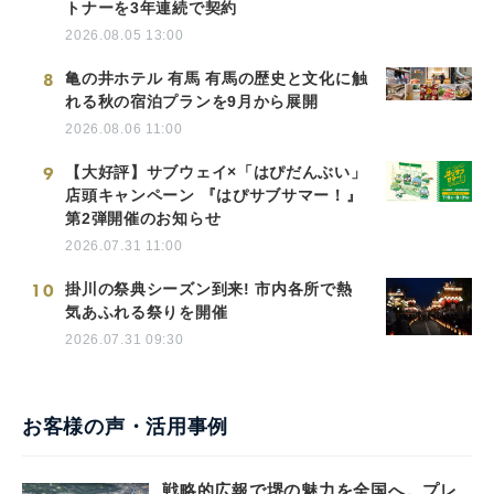
トナーを3年連続で契約
2026.08.05 13:00
8
亀の井ホテル 有馬 有馬の歴史と文化に触
れる秋の宿泊プランを9月から展開
2026.08.06 11:00
9
【大好評】サブウェイ×「はぴだんぶい」
店頭キャンペーン 『はぴサブサマー！』
第2弾開催のお知らせ
2026.07.31 11:00
10
掛川の祭典シーズン到来! 市内各所で熱
気あふれる祭りを開催
2026.07.31 09:30
お客様の声・活用事例
戦略的広報で堺の魅力を全国へ。プレ