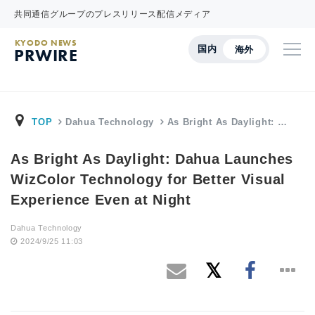
共同通信グループのプレスリリース配信メディア
KYODO NEWS
国内
海外
PRWIRE
TOP
Dahua Technology
As Bright As Daylight: …
As Bright As Daylight: Dahua Launches
WizColor Technology for Better Visual
Experience Even at Night
Dahua Technology
2024/9/25 11:03