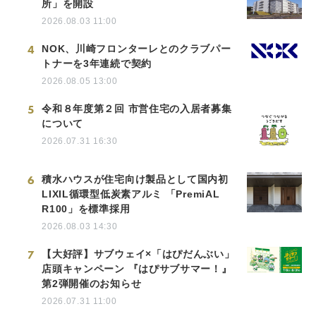
所」を開設
2026.08.03 11:00
4
NOK、川崎フロンターレとのクラブパー
トナーを3年連続で契約
2026.08.05 13:00
5
令和８年度第２回 市営住宅の入居者募集
について
2026.07.31 16:30
6
積水ハウスが住宅向け製品として国内初
LIXIL循環型低炭素アルミ 「PremiAL
R100」を標準採用
2026.08.03 14:30
7
【大好評】サブウェイ×「はぴだんぶい」
店頭キャンペーン 『はぴサブサマー！』
第2弾開催のお知らせ
2026.07.31 11:00