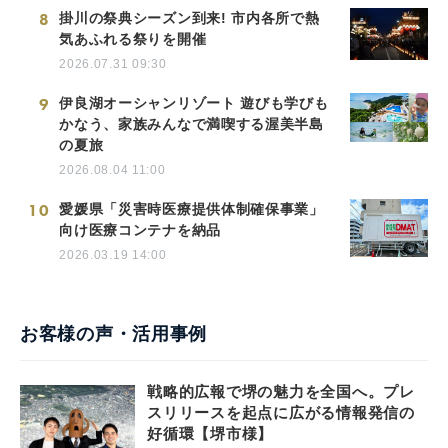
8
掛川の祭典シーズン到来! 市内各所で熱
気あふれる祭りを開催
2026.07.31 09:30
9
伊良湖オーシャンリゾート 遊びも学びも
かなう、家族みんなで満喫する渥美半島
の夏旅
2026.08.04 11:00
10
愛媛県「災害時医療提供体制確保事業」
向け医療コンテナを納品
2026.03.19 14:00
お客様の声・活用事例
戦略的広報で堺の魅力を全国へ。プレ
スリリースを起点に広がる情報発信の
好循環【堺市様】