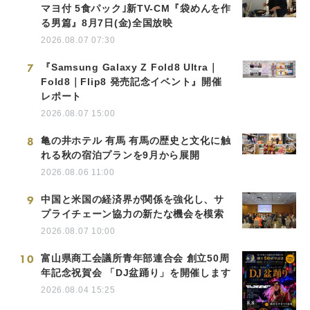
マヨ付 5食パック｣新TV-CM『袋めんを作
る男篇』8月7日(金)全国放映
2026.08.07 07:30
7
『Samsung Galaxy Z Fold8 Ultra｜
Fold8｜Flip8 発売記念イベント』開催
レポート
2026.08.07 15:00
8
亀の井ホテル 有馬 有馬の歴史と文化に触
れる秋の宿泊プランを9月から展開
2026.08.06 11:00
9
中国と米国の経済界が関係を強化し、サ
プライチェーン協力の新たな機会を模索
2026.08.07 10:00
10
富山県商工会議所青年部連合会 創立50周
年記念祝賀会 「DJ盆踊り」を開催します
2026.08.04 15:25