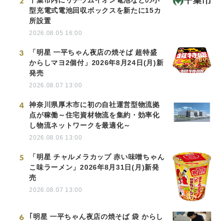
2
型充電式電池回収ボックスを新たに15カ
所設置
2026.08.05 16:00
3
「明星 一平ちゃん夜店の焼そば 超特盛
からしマヨ2個付」2026年8月24日(月)新
発売
2026.08.07 13:00
4
神奈川県厚木市に初の自社運営型物流拠
点が稼働～住宅資材物流を集約・効率化
し物流ネットワークを最適化～
2026.08.06 13:00
5
「明星 チャルメラカップ 赤い味噌ちゃん
こ味ラーメン」2026年8月31日(月)新発
売
2026.08.07 13:00
6
｢明星 一平ちゃん夜店の焼そば 袋 からし