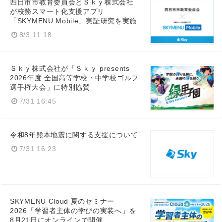
四日市市教育委員会とＳｋｙ株式会社
が校務スマート化支援アプリ
「SKYMENU Mobile」実証研究を実施
8/3 11:18
English
Ｓｋｙ株式会社が「Ｓｋｙ presents
2026年度 全国高等学校・中学校ゴルフ
選手権大会」に特別協賛
7/31 16:45
令和8年熊本地震に関する支援について
7/31 16:23
SKYMENU Cloud 夏のセミナー
2026「学習者主体の学びの実装へ」を
8月21日にオンラインで開催