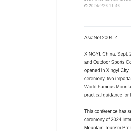
2024/9/26 11:46
AsiaNet 200414
XINGYI, China, Sept. 
and Outdoor Sports Co
opened in Xingyi City
ceremony, two importa
World Famous Mountains
practical guidance for
This conference has set
ceremony of 2024 Inte
Mountain Tourism Prom