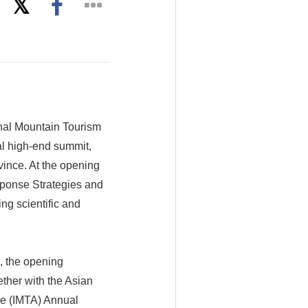
nal Mountain Tourism
l high-end summit,
ince. At the opening
ponse Strategies and
ng scientific and
., the opening
ther with the Asian
ce (IMTA) Annual