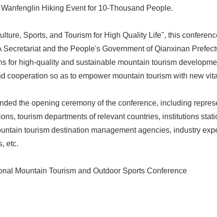
Wanfenglin Hiking Event for 10-Thousand People.
lture, Sports, and Tourism for High Quality Life", this confere
Secretariat and the People's Government of Qianxinan Prefectur
hs for high-quality and sustainable mountain tourism developmen
d cooperation so as to empower mountain tourism with new vit
nded the opening ceremony of the conference, including repres
ions, tourism departments of relevant countries, institutions stat
ountain tourism destination management agencies, industry exp
, etc.
ional Mountain Tourism and Outdoor Sports Conference
Japanese