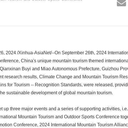
26, 2024 /Xinhua-AsiaNet/--On September 26th, 2024 Internatio
nference, China's unique mountain tourism themed internationa
, Qianxinan Buyi and Miao Autonomous Prefecture, Guizhou Prov
nt research results, Climate Change and Mountain Tourism Res
 for Tourism -- Recognition Standards, were released, providi
 the sustainable development of global mountain tourism.
 up three major events and a series of supporting activities, i.e
rnational Mountain Tourism and Outdoor Sports Conference toge
otion Conference, 2024 International Mountain Tourism Allian