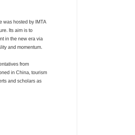
nce was hosted by IMTA
e. Its aim is to
t in the new era via
ality and momentum.
entatives from
ioned in China, tourism
erts and scholars as