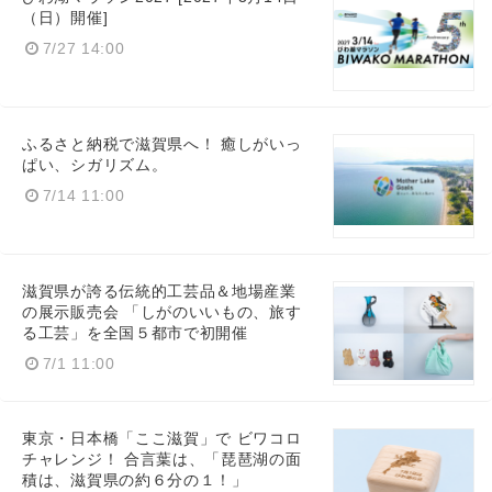
（日）開催]
7/27 14:00
Japanese
ふるさと納税で滋賀県へ！ 癒しがいっ
ぱい、シガリズム。
7/14 11:00
English
滋賀県が誇る伝統的工芸品＆地場産業
の展示販売会 「しがのいいもの、旅す
る工芸」を全国５都市で初開催
7/1 11:00
東京・日本橋「ここ滋賀」で ビワコロ
チャレンジ！ 合言葉は、「琵琶湖の面
積は、滋賀県の約６分の１！」