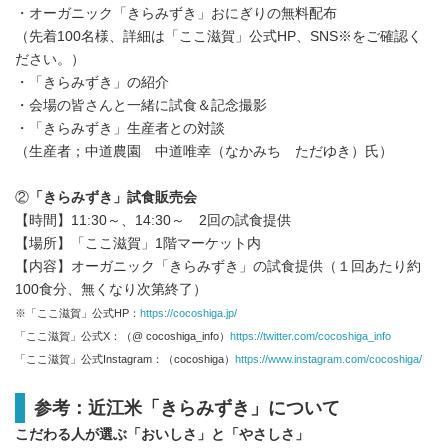
・オーガニック「きらみずき」おにぎりの無料配布
（先着100名様、詳細は「ここ滋賀」公式HP、SNS※をご確認く
ださい。）
・「きらみずき」の紹介
・会場の皆さんと一緒に試食＆記念撮影
・「きらみずき」生産者との対談
（生産者；中道農園 中道唯幸（なかみち ただゆき）氏）
②
「きらみずき」試食販売会
【時間】11:30～、14:30～ 2回の試食提供
【場所】「ここ滋賀」1階マーケット内
【内容】オーガニック「きらみずき」の試食提供（１回あたり約
100食分、無くなり次第終了）
※「ここ滋賀」公式HP：
https://cocoshiga.jp/
「ここ滋賀」公式X：（@ cocoshiga_info）
https://twitter.com/cocoshiga_info
「ここ滋賀」公式Instagram：（cocoshiga）
https://www.instagram.com/cocoshiga/
参考：近江米「きらみずき」について
こだわる人が選ぶ「おいしさ」と「やさしさ」