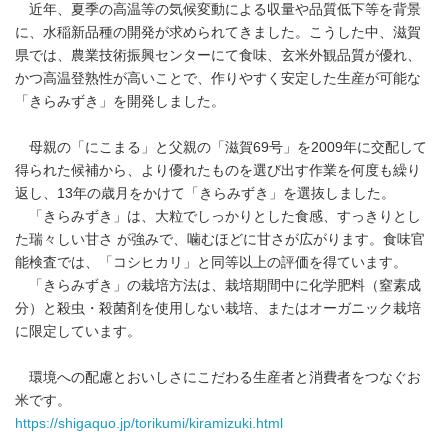
近年、夏季の高温等の気候変動による収量や品質低下等を背景
に、水稲新品種の開発が求められてきました。こうした中、滋賀
県では、農業技術振興センターにて食味、玄米外観品質が優れ、
かつ高温登熟性が高いことで、作りやすく安定した生産が可能な
「きらみずき」を開発しました。
母親の「にこまる」と父親の「滋賀69号」を2009年に交配して
得られた候補から、より優れたものを選び出す作業を何度も繰り
返し、13年の歳月をかけて「きらみずき」を選抜しました。
「きらみずき」は、大粒でしっかりとした食感、すっきりとし
た瑞々しい甘さ が強みで、噛むほどに甘さが広がります。食味官
能検査では、「コシヒカリ」と同等以上の評価を得ています。
「きらみずき」の栽培方法は、栽培期間中に化学肥料（窒素成
分）と殺虫・殺菌剤を使用しない栽培、またはオーガニック栽培
に限定しています。
環境への配慮とおいしさにこだわる生産者と消費者をつなぐお
米です。
https://shigaquo.jp/torikumi/kiramizuki.html