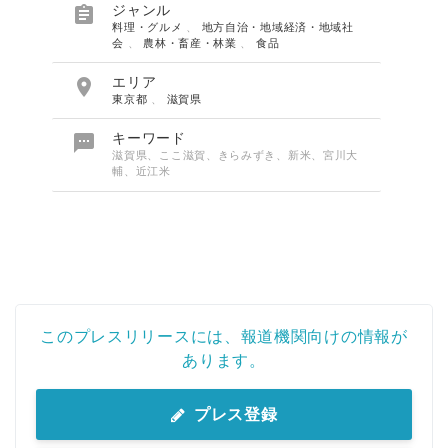

ジャンル
料理・グルメ
、
地方自治・地域経済・地域社
会
、
農林・畜産・林業
、
食品

エリア
東京都
、
滋賀県

キーワード
滋賀県、ここ滋賀、きらみずき、新米、宮川大
輔、近江米
このプレスリリースには、報道機関向けの情報が
あります。
プレス登録