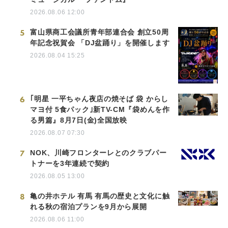
2026.08.06 12:00
5
富山県商工会議所青年部連合会 創立50周
年記念祝賀会 「DJ盆踊り」を開催します
2026.08.04 15:25
6
｢明星 一平ちゃん夜店の焼そば 袋 からし
マヨ付 5食パック｣新TV-CM『袋めんを作
る男篇』8月7日(金)全国放映
2026.08.07 07:30
7
NOK、川崎フロンターレとのクラブパー
トナーを3年連続で契約
2026.08.05 13:00
8
亀の井ホテル 有馬 有馬の歴史と文化に触
れる秋の宿泊プランを9月から展開
2026.08.06 11:00