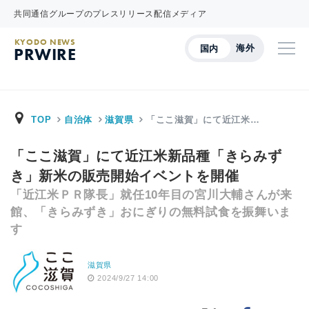
共同通信グループのプレスリリース配信メディア
KYODO NEWS
海外
国内
PRWIRE
TOP
自治体
滋賀県
「ここ滋賀」にて近江米…
「ここ滋賀」にて近江米新品種「きらみず
き」新米の販売開始イベントを開催
「近江米ＰＲ隊長」就任10年目の宮川大輔さんが来
館、「きらみずき」おにぎりの無料試食を振舞いま
す
滋賀県
2024/9/27 14:00