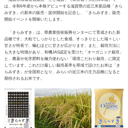
は、令和6年産から本格デビューする滋賀県の近江米新品種「きら
みずき」の新米の販売・提供開始を記念し、「きらみずき」販売
開始イベントを開催いたします。
「きらみずき」は、県農業技術振興センターにて育成された新
品種です。大粒でしっかりとした食感、すっきりとした瑞々しい
甘さが特長で、噛むほどに甘さが広がります。また、栽培方法に
も大きな特徴があり、有機JAS認定を受けた「オーガニック栽培」
と、農薬や化学肥料を極力使わない「環境こだわり栽培」に限定
しています。これだけ厳しい栽培基準を県域で設けたお米は「き
らみずき」が全国初となり、みらいの近江米の主力品種になると
期待されるお米です。