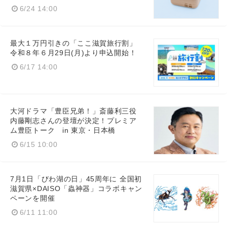
6/24 14:00
最大１万円引きの「ここ滋賀旅行割」
令和８年６月29日(月)より申込開始！
6/17 14:00
大河ドラマ「豊臣兄弟！」斎藤利三役
内藤剛志さんの登壇が決定！プレミア
ム豊臣トーク in 東京・日本橋
6/15 10:00
7月1日「びわ湖の日」45周年に 全国初
滋賀県×DAISO「蟲神器」コラボキャン
ペーンを開催
6/11 11:00