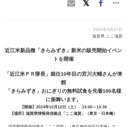
2024年9月27日
滋賀県 ここ滋賀
近江米新品種
「きらみずき」新米の販売開始イベン
トを開催
「近江米ＰＲ隊長」就任
10
年目の宮川大輔さんが来
館
「きらみずき」おにぎりの無料試食を先着
100
名様
に振舞います。
【開催】
2024
年
10
月
12
日（土）
13:00
～
13:30
【場所】滋賀県情報発信拠点「ここ滋賀」（東京・日本橋）
滋賀県情報発信拠点「ここ滋賀」（東京都中央区日本橋）で