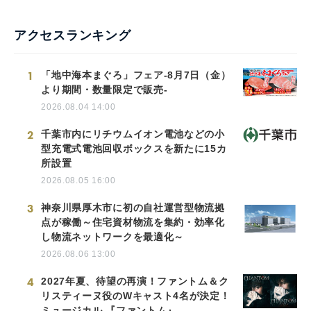
アクセスランキング
1
「地中海本まぐろ」フェア-8月7日（金）
より期間・数量限定で販売-
2026.08.04 14:00
2
千葉市内にリチウムイオン電池などの小
型充電式電池回収ボックスを新たに15カ
所設置
2026.08.05 16:00
3
神奈川県厚木市に初の自社運営型物流拠
点が稼働～住宅資材物流を集約・効率化
し物流ネットワークを最適化～
2026.08.06 13:00
4
2027年夏、待望の再演！ファントム＆ク
リスティーヌ役のWキャスト4名が決定！
ミュージカル 『ファントム』