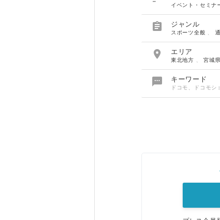
イベント・セミナ

ジャンル
スポーツ全般
、

エリア
東北地方
、
宮城

キーワード
ドコモ、ドコモシ