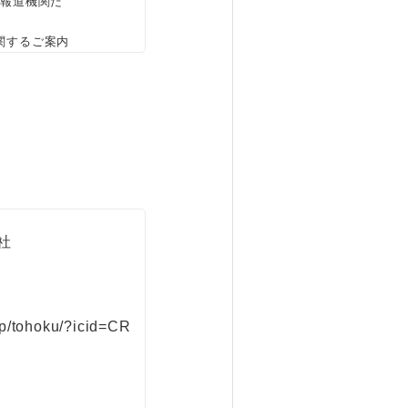
、報道機関だ
関するご案内
社
jp/tohoku/?icid=CR