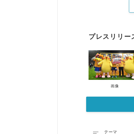
プレスリリー
画像

テーマ