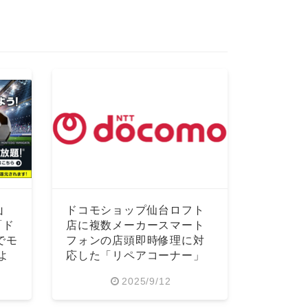
山
ドコモショップ仙台ロフト
「ド
店に複数メーカースマート
でモ
フォンの店頭即時修理に対
よ
応した「リペアコーナー」
開設
2025/9/12