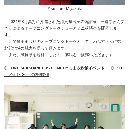
©Kentaro Miyazaki
2024年3月真打に昇進された滋賀県出身の落語家 三遊亭わん丈
さんによるオープニングトークショーとミニ落語会を開催しま
す。
北琵琶湖まつりのオープニングトークとして、わん丈さんに県
北部地域の魅力を語って頂きます。
また、滋賀県を題材にしたミニ落語をご披露いただきます。
③
ONE SLASH/RICE IS COMEDYによる炊飯イベント
①12:00
～／②14:30～の2部開催