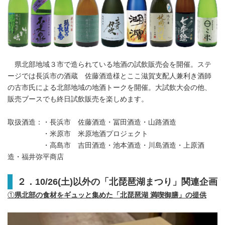
県北部地域３市で造られている地酒の試飲販売会を開催。ステ
ージでは長浜市の酒蔵 佐藤酒造様とここ滋賀支配人兼利き酒師
の古市氏による北部地域の地酒トークを開催。大試飲大会の他、
販売ブースでも終日試飲販売を楽しめます。
取扱酒造：・長浜市 佐藤酒造・冨田酒造・山路酒造
・米原市 米原地酒プロジェクト
・高島市 吉田酒造・池本酒造・川島酒造・上原酒
造・福井弥平商店
２．
10/26(
土
)
以外の「北琵琶湖まつり」関連企画
①
県北部の食材をギュッと集めた「北琵琶湖 満喫御膳」の提供