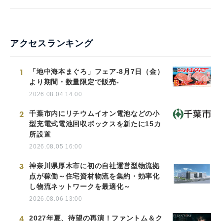
アクセスランキング
1
「地中海本まぐろ」フェア-8月7日（金）
より期間・数量限定で販売-
2026.08.04 14:00
2
千葉市内にリチウムイオン電池などの小
型充電式電池回収ボックスを新たに15カ
所設置
2026.08.05 16:00
3
神奈川県厚木市に初の自社運営型物流拠
点が稼働～住宅資材物流を集約・効率化
し物流ネットワークを最適化～
2026.08.06 13:00
4
2027年夏、待望の再演！ファントム＆ク