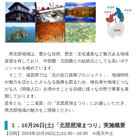
県北部地域は、豊かな自然、歴史・文化遺産など魅力ある地域
資源を有しており、中部圏・北陸圏との結節点としても高いポテ
ンシャルを秘めています。
そこで、滋賀県では「北の近江振興プロジェクト」、地域特性
や魅力を活かしたさらなる振興を図るため、移住者や地域とつな
がる人（関係人口）を増やすことを目標に様々な分野で事業を展
開しております。
是非とも「ここ滋賀」の『北琵琶湖まつり』にお越しいただき、
県北部地域の魅力をご堪能ください。
１．
10
月
26
日
(
土
)
「北琵琶湖まつり」実施概要
【日時】2024年10月26日(土)11:00～16:00 ※雨天中止