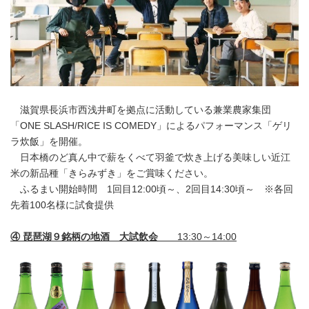
滋賀県長浜市西浅井町を拠点に活動している兼業農家集団
「ONE SLASH/RICE IS COMEDY」によるパフォーマンス「ゲリ
ラ炊飯」を開催。
日本橋のど真ん中で薪をくべて羽釜で炊き上げる美味しい近江
米の新品種「きらみずき」をご賞味ください。
ふるまい開始時間 1回目12:00頃～、2回目14:30頃～ ※各回
先着100名様に試食提供
④ 琵琶湖９銘柄の地酒 大試飲会
13:30～14:00