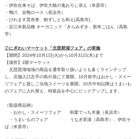
・伊吹在来そば、伊吹大根の鬼おろし添え（米原市）
・鴨汁、合鴨ロース（長浜市）
・びわます昆布巻、鮒ずしとも和え(高島市)、
・近江米新品種 オーガニック「きらみずき」新米ごはん（高島
市）
②
にぎわいマーケット「北琵琶湖フェア」の実施
【期間】2024年10月1日(火)から10月31日(木)まで
【場所】1階マーケット
北琵琶湖地域の商品を通常取り扱いよりも多くラインナップ
し、店舗入口左手の島什器にて展開。10月前半はおかし・スイー
ツフェアと題しご当地スイーツを展開。10月中旬以降はうまいも
のフェアに入れ替え、特産品を中心にピックアップします。
（取扱商品例）
・おかし・スイーツフェア 和栗でっち羊羹（長浜市）
・うまいものフェア うなぎ茶漬（高島市）、伊吹そ
ば（米原市）