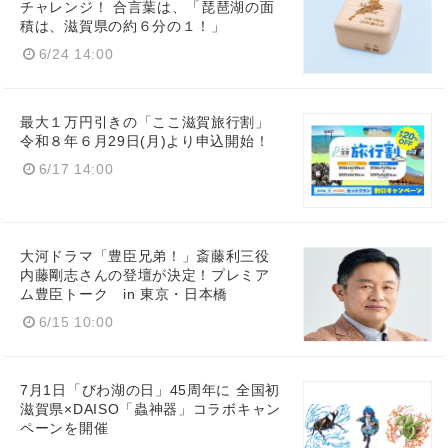
チャレンジ！ 合言葉は、「琵琶湖の面
積は、滋賀県の約６分の１！」
6/24 14:00
最大１万円引きの「ここ滋賀旅行割」
令和８年６月29日(月)より申込開始！
6/17 14:00
大河ドラマ「豊臣兄弟！」斎藤利三役
内藤剛志さんの登壇が決定！プレミア
ム豊臣トーク in 東京・日本橋
6/15 10:00
7月1日「びわ湖の日」45周年に 全国初
滋賀県×DAISO「蟲神器」コラボキャン
ペーンを開催