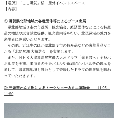
【場所】「ここ滋賀」横 屋外イベントスペース
【内容】
①
滋賀県北部地域の各種団体等によるブース出展
県北部地域３市の市役所、観光協会、経済団体などによる特産
品の物販や試食試飲提供、観光案内等を行い、北琵琶湖の魅力を
来場者に体感いただきます。
その他、近江牛のほか県北部３市の特産品などの豪華景品が当
たる「北琵琶湖 大抽選会」を実施します。
また、ＮＨＫ大津放送局主催の大河ドラマ「光る君へ」全身パ
ネル展を実施。出演者の全身パネルや番組紹介パネル等の展示を
通して、県北部地域も舞台として登場したドラマの世界観を味わ
っていただきます。
②
三遊亭わん丈氏によるトークショー＆ミニ落語会
11:05～
11:50