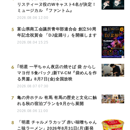
リスティーヌ役のWキャスト4名が決定！
ミュージカル 『ファントム』
2026.08.06 12:00
5
富山県商工会議所青年部連合会 創立50周
年記念祝賀会 「DJ盆踊り」を開催します
2026.08.04 15:25
6
｢明星 一平ちゃん夜店の焼そば 袋 からし
マヨ付 5食パック｣新TV-CM『袋めんを作
る男篇』8月7日(金)全国放映
2026.08.07 07:30
7
亀の井ホテル 有馬 有馬の歴史と文化に触
れる秋の宿泊プランを9月から展開
2026.08.06 11:00
8
「明星 チャルメラカップ 赤い味噌ちゃん
こ味ラーメン」2026年8月31日(月)新発