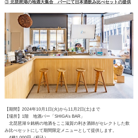
③
北琵琶湖の地酒大集合 バーにて日本酒飲み比べセットの提供
【期間】2024年10月1日(火)から11月2日(土)まで
【場所】1階 地酒バー「SHIGA’s BAR」
北琵琶湖９銘柄の地酒をここ滋賀の利き酒師がセレクトした飲
み比べセットにして期間限定メニューとして提供します。
4種1,000円（税込）