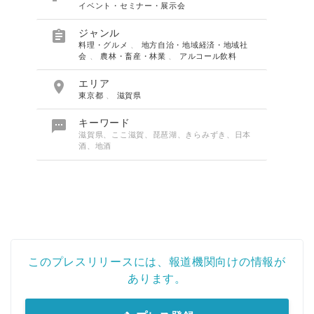
イベント・セミナー・展示会

ジャンル
料理・グルメ
、
地方自治・地域経済・地域社
会
、
農林・畜産・林業
、
アルコール飲料

エリア
東京都
、
滋賀県

キーワード
滋賀県、ここ滋賀、琵琶湖、きらみずき、日本
酒、地酒
このプレスリリースには、報道機関向けの情報が
あります。