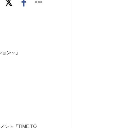
ション～
」
ト「TIME TO