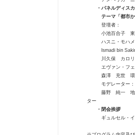
・パネルディスカ
テーマ「都市から
登壇者：
小池百合子 東
ハスニ・モハメド 
Ismadi bin S
川久保 カロリーナ
エヴァン・フェルシ
森澤 充世 環境学
モデレーター：
藤野 純一 地球環
ター
・閉会挨拶
ギュルセル・イスマ
※プログラム内容及び