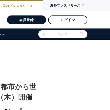
海外
プレスリリース
国内
プレスリリース
会員登録
ログイン
ルメ
4～都市から世
（木）開催