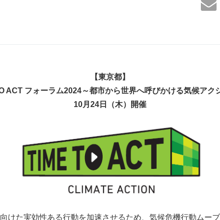
【東京都】
TO ACT
フォーラム
2024
～都市から世界へ呼びかける気候アク
10
月
24
日（木）開催
向けた実効性ある行動を加速させるため、気候危機行動ムーブメン