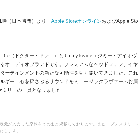
English
11時（日本時間）より、
Apple Store
オンライン
およびApple 
にDr. Dre（ドクター・ドレ―）とJimmy Iovine（ジミー・ア
るオーディオブランドです。プレミアムなヘッドフォン、イヤ
ターテインメントの新たな可能性を切り開いてきました。これ
ルギー、心を揺さぶるサウンドをミュージックラヴァーへお届け
leファミリーの一員となりました。
表元が入力した原稿をそのまま掲載しております。また、プレスリリー
たします。