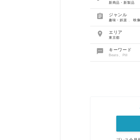
新商品・新製品

ジャンル
趣味・娯楽
、
映

エリア
東京都

キーワード
Beats、Pill
プレス会員