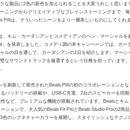
クな製品に2色の新色を加えられることを大変うれしく思いま
ーニングからクリエイティブなブレインストーミングまで、毎
ts Pillは、そういったシーンをより一層美しいものにしてくれ
tsは、キム・カーダシアンとコメディアンのベン・マーシャル
ssistant」を発表しました。コメディ調の本キャンペーンでは、
ャルの目を通して、カーダシアンの1日を紹介します。マーシ
璧なサウンドトラックを厳選するという任務を担っています。
。
Japanese
刷新して発売されたBeats Pillの初のコラボレーションとなります
するバッテリーの搭載や、USB-C充電、2台のスピーカーを同
との互換性など、プレミアムな機能が搭載されています。Beatsと
ョンで、大人気のBeats Fit ProとBeats Studio Pro
3色のシグネチャーカラーを展開し、スタイリッシュなテクノ