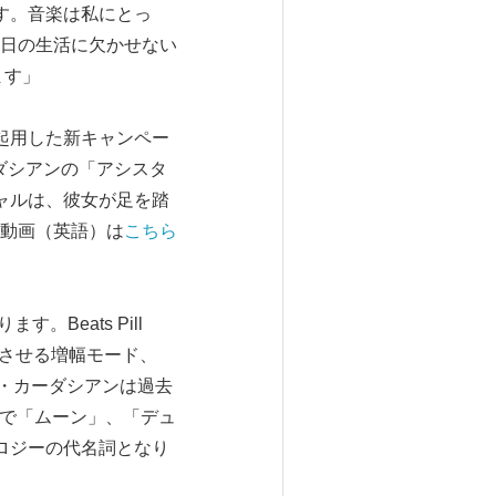
す。音楽は私にとっ
日の生活に欠かせない
ます」
を起用した新キャンペー
カーダシアンの「アシスタ
ャルは、彼女が足を踏
動画（英語）は
こちら
。Beats Pill
期させる増幅モード、
キム・カーダシアンは過去
の2商品で「ムーン」、「デュ
ロジーの代名詞となり