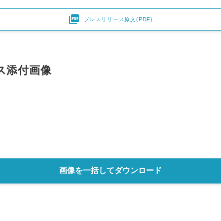

プレスリリース原文(PDF)
ス添付画像
画像を一括してダウンロード