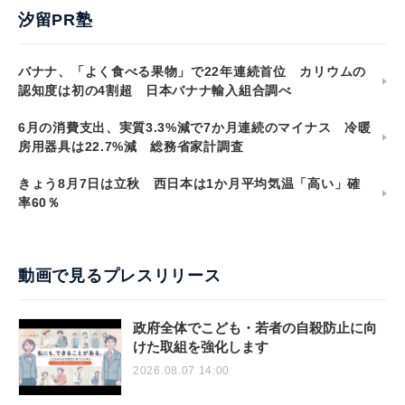
汐留PR塾
バナナ、「よく食べる果物」で22年連続首位 カリウムの
認知度は初の4割超 日本バナナ輸入組合調べ
6月の消費支出、実質3.3%減で7か月連続のマイナス 冷暖
房用器具は22.7%減 総務省家計調査
きょう8月7日は立秋 西日本は1か月平均気温「高い」確
率60％
動画で見るプレスリリース
政府全体でこども・若者の自殺防止に向
けた取組を強化します
2026.08.07 14:00