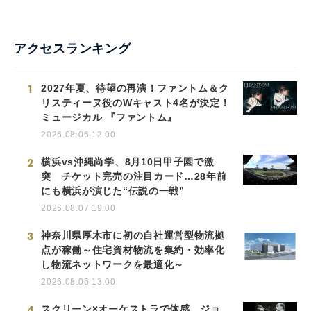
アクセスランキング
1
2027年夏、待望の再演！ファントム＆ク
リスティーヌ役のWキャスト4名が決定！
ミュージカル 『ファントム』
2026.08.06 12:00
2
横浜vs沖縄尚学、8月10日甲子園で激
突 チケット完売の注目カード…28年前
にも横浜が演じた“伝説の一戦”
2026.08.07 19:00
3
神奈川県厚木市に初の自社運営型物流拠
点が稼働～住宅資材物流を集約・効率化
し物流ネットワークを最適化～
2026.08.06 13:00
4
スクリーン×オーケストラで体感。ジョ