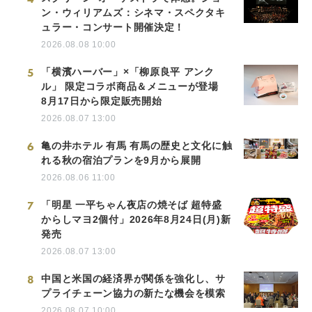
ン・ウィリアムズ：シネマ・スペクタキ
ュラー・コンサート開催決定！
2026.08.08 10:00
5
「横濱ハーバー」×「柳原良平 アンク
ル」 限定コラボ商品＆メニューが登場
8月17日から限定販売開始
2026.08.07 13:00
6
亀の井ホテル 有馬 有馬の歴史と文化に触
れる秋の宿泊プランを9月から展開
2026.08.06 11:00
7
「明星 一平ちゃん夜店の焼そば 超特盛
からしマヨ2個付」2026年8月24日(月)新
発売
2026.08.07 13:00
8
中国と米国の経済界が関係を強化し、サ
プライチェーン協力の新たな機会を模索
2026.08.07 10:00