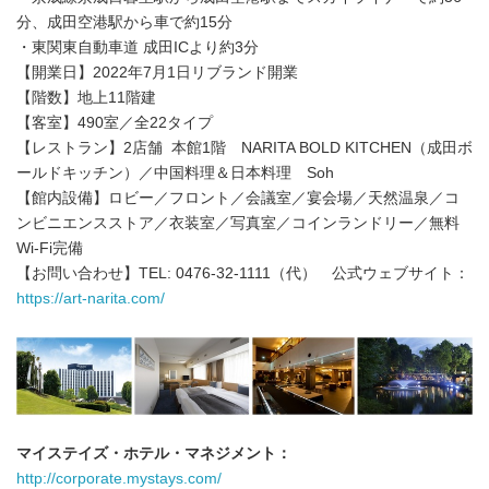
分、成田空港駅から車で約15分
・東関東自動車道 成田ICより約3分
【開業日】2022年7月1日リブランド開業
【階数】地上11階建
【客室】490室／全22タイプ
【レストラン】2店舗 本館1階 NARITA BOLD KITCHEN（成田ボ
ールドキッチン）／中国料理＆日本料理 Soh
【館内設備】ロビー／フロント／会議室／宴会場／天然温泉／コ
ンビニエンスストア／衣装室／写真室／コインランドリー／無料
Wi-Fi完備
【お問い合わせ】TEL: 0476-32-1111（代） 公式ウェブサイト：
https://art-narita.com/
Japanese
マイステイズ・ホテル・マネジメント：
http://corporate.mystays.com/