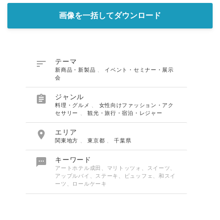
画像を一括してダウンロード

テーマ
新商品・新製品
、
イベント・セミナー・展示
会

ジャンル
料理・グルメ
、
女性向けファッション・アク
セサリー
、
観光・旅行・宿泊・レジャー

エリア
関東地方
、
東京都
、
千葉県

キーワード
アートホテル成田、マリトッツォ、スイーツ、
アップルバイ、ステーキ、ビュッフェ、和スイ
ーツ、ロールケーキ