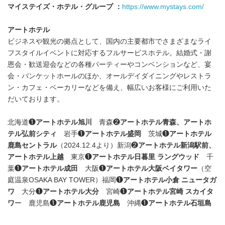
English
マイステイズ・ホテル・グループ ：
https://www.mystays.com/
アートホテル
ビジネスや観光の拠点として、国内の主要都市でさまざまなライ
フスタイルイベントに対応するフルサービスホテル。結婚式・謝
恩会・歓送迎会などの各種パーティーやコンベンションなど、宴
会・バンケットホールのほか、オールデイダイニングやレストラ
ン・カフェ・ベーカリーなどを備え、幅広いお客様にご利用いた
だいております。
北海道❶
アートホテル旭川
青森❷
アートホテル青森、アートホ
テル弘前シティ
岩手❶
アートホテル盛岡
茨城❶
アートホテル
鹿島セントラル
（2024.12.4より）新潟❷
アートホテル新潟駅前、
アートホテル上越
東京❶
アートホテル日暮里 ラングウッド
千
葉❶
アートホテル成田
大阪❶
アートホテル大阪ベイタワー
（空
庭温泉OSAKA BAY TOWER）福岡❶
アートホテル小倉 ニュータガ
ワ
大分❶
アートホテル大分
宮崎❶
アートホテル宮崎 スカイタ
ワ
ー 鹿児島❶
アートホテル鹿児島
沖縄❶
アートホテル石垣島