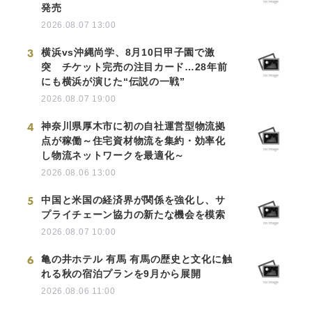
発売
2026.08.07 13:00
3
横浜vs沖縄尚学、8月10日甲子園で激
突 チケット完売の注目カード…28年前
にも横浜が演じた“伝説の一戦”
2026.08.07 19:00
4
神奈川県厚木市に初の自社運営型物流拠
点が稼働～住宅資材物流を集約・効率化
し物流ネットワークを最適化～
2026.08.06 13:00
5
中国と米国の経済界が関係を強化し、サ
プライチェーン協力の新たな機会を模索
2026.08.07 10:00
6
亀の井ホテル 有馬 有馬の歴史と文化に触
れる秋の宿泊プランを9月から展開
2026.08.06 11:00