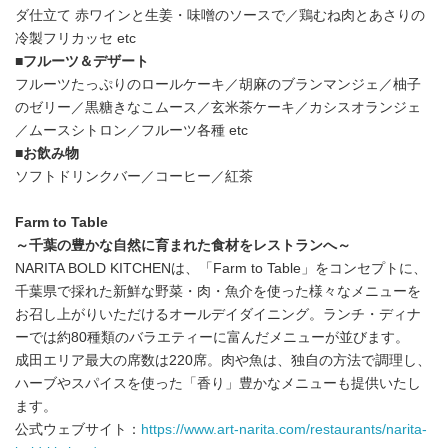
ダ仕立て 赤ワインと生姜・味噌のソースで／鶏むね肉とあさりの
冷製フリカッセ etc
■フルーツ＆デザート
フルーツたっぷりのロールケーキ／胡麻のブランマンジェ／柚子
のゼリー／黒糖きなこムース／玄米茶ケーキ／カシスオランジェ
／ムースシトロン／フルーツ各種 etc
■お飲み物
ソフトドリンクバー／コーヒー／紅茶
Farm to Table
～千葉の豊かな自然に育まれた食材をレストランへ～
NARITA BOLD KITCHENは、「Farm to Table」をコンセプトに、
千葉県で採れた新鮮な野菜・肉・魚介を使った様々なメニューを
お召し上がりいただけるオールデイダイニング。ランチ・ディナ
ーでは約80種類のバラエティーに富んだメニューが並びます。
成田エリア最大の席数は220席。肉や魚は、独自の方法で調理し、
ハーブやスパイスを使った「香り」豊かなメニューも提供いたし
ます。
公式ウェブサイト：
https://www.art-narita.com/restaurants/narita-