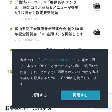
7
「横濱ハーバー」×「柳原良平 アンク
ル」 限定コラボ商品＆メニューが登場
8月17日から限定販売開始
2026.08.07 13:00
8
富山県商工会議所青年部連合会 創立50周
年記念祝賀会 「DJ盆踊り」を開催します
2026.08.04 15:25
9
ISHCMCの2026年卒業生、2人がIBで満
点、学年平均34.5点
当社では、「
プライバシーポリシー
」に定める通
2026.08.06 15:40
り、本ウェブサイトとサービスを快適にご利用いた
10
千葉市内にリチウムイオン電池などの小
だき、また、どのように活用されているのかを当社
型充電式電池回収ボックスを新たに15カ
で詳しく把握するために、Cookie を使用していま
所設置
す。
2026.08.05 16:00
同意する
拒否する
お客様の声・活用事例