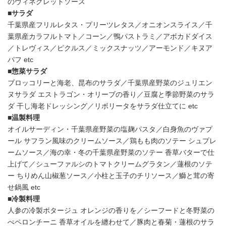
のヴィネグレットソース
■サラダ
千葉県産フリルレタス・プリーツレタス／オニオンスライス／千
葉県産カラフルトマト／コーン／鴨パストラミ／アボカドダイス
／トレヴィス／ピクルス／ミックスナッツ／アーモンド／キヌア
パフ etc
■惣菜サラダ
ブロッコリーと海老、昆布のサラダ／千葉県産野菜のジュリエン
ヌサラダ エストラゴン・オリーブの香り／豆腐と季節野菜のサラ
ダ 干し海老ドレッシング／リボリータをサラダ仕立てに etc
■温製料理
オイルサーディン・千葉県産野菜の塩麹パスタ／白身魚のヴァプ
ール サフラン風味のクリームソース／鶏もも肉のソテー シュプレ
ームソース／海の幸・冬の千葉県産野菜のソテー 香草バターで仕
上げて／シューファルシのトマトクリームグラタン／蓮根のソテ
ー ちりめん山椒葱ソース／小柱と玉子のチリソース／鰤と茸の寄
せ鍋風 etc
■冷製料理
人参の冷製ポタージュ オレンジの香りを／シーフードと冬野菜の
ぺペロンチーニ 香草オイルを纏わせて／豚肉と春菊・蓮根のサラ