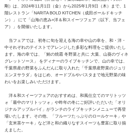
剛）は、2024年11月1日（金）から2025年1月9日（木）まで、1
階レストラン「NARITA BOLD KITCHEN（成田ボールドキッチ
ン）」 にて「山海の恵み×洋＆和スイーツフェア（以下、当フェ
ア）」を開催いたします。
当フェアでは、初冬に旬を迎える海の幸や山の幸を、和・洋・
中それぞれのテイストでアレンジした多彩な料理をご提供いたし
ます。海の幸では、「鮪の焼霜 冬野菜と共に 大葉、山葵のヴィネ
グレットソース」 をディナーのライブキッチンで、山の幸では、
千葉県産の野菜をふんだんに取り入れた「千葉県産野菜のジュリ
エンヌサラダ」をはじめ、オードブルやパスタまで地元野菜の味
わいをお楽しみいただけます。
洋＆和スイーツフェアのおすすめは、和風仕立てのマリトッツ
ォ「最中のマリトッツォ」や昨年の冬にご好評いただいた「オリ
ジナルアップルパイ」がランチのライブキッチンメニューで再登
場いたします。その他、「フルーツたっぷりのロールケーキ」や
「玄米茶ケーキ」など洋と和の織りなすスイーツも豊富に取り揃
えました。