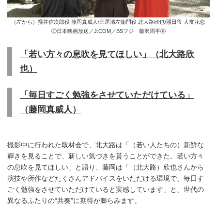
（左から）窪井信次郎役 藤岡真威人/三屋清左衛門役 北大路欣也/照日役 大友花恋
Ⓒ日本映画放送／J:COM／BSフジ 藤沢周平Ⓡ
「若い方々の息吹を見てほしい」（北大路欣
也）
「毎日すごく勉強をさせていただけている」
（藤岡真威人）
撮影中に行われた取材会で、北大路は「（若い人たちの）新鮮な
輝きを見ることで、新しい気づきを貰うことができた。若い方々
の息吹を見てほしい」と語り、藤岡は「（北大路）欣也さんから
演技や所作などたくさんアドバイスをいただける環境で、毎日す
ごく勉強をさせていただけていると実感しています」と、世代の
異なるふたりの“共奏”に期待が膨らみます。