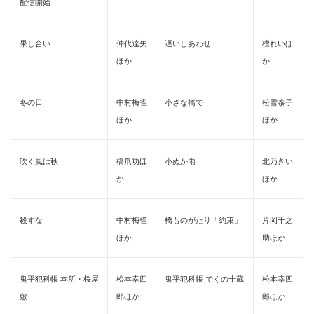
配信開始
果し合い
仲代達矢
遅いしあわせ
檀れいほ
ほか
か
冬の日
中村梅雀
小さな橋で
松雪泰子
ほか
ほか
吹く風は秋
橋爪功ほ
小ぬか雨
北乃きい
か
ほか
殺すな
中村梅雀
橋ものがたり「約束」
片岡千之
Japanese
ほか
助ほか
鬼平犯科帳 本所・桜屋
松本幸四
鬼平犯科帳 でくの十蔵
松本幸四
敷
郎ほか
郎ほか