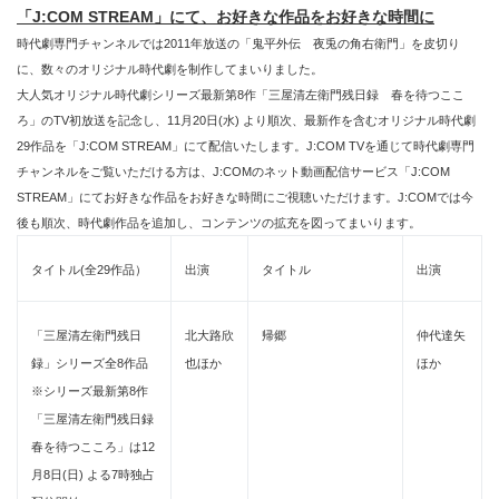
「J:COM STREAM」にて、お好きな作品をお好きな時間に
時代劇専門チャンネルでは2011年放送の「鬼平外伝 夜兎の角右衛門」を皮切り
に、数々のオリジナル時代劇を制作してまいりました。
大人気オリジナル時代劇シリーズ最新第8作「三屋清左衛門残日録 春を待つここ
ろ」のTV初放送を記念し、11月20日(水) より順次、最新作を含むオリジナル時代劇
29作品を「J:COM STREAM」にて配信いたします。J:COM TVを通じて時代劇専門
チャンネルをご覧いただける方は、J:COMのネット動画配信サービス「J:COM
STREAM」にてお好きな作品をお好きな時間にご視聴いただけます。J:COMでは今
後も順次、時代劇作品を追加し、コンテンツの拡充を図ってまいります。
タイトル(全29作品）
出演
タイトル
出演
「三屋清左衛門残日
北大路欣
帰郷
仲代達矢
録」シリーズ全8作品
也ほか
ほか
※シリーズ最新第8作
「三屋清左衛門残日録
春を待つこころ」は12
月8日(日) よる7時独占