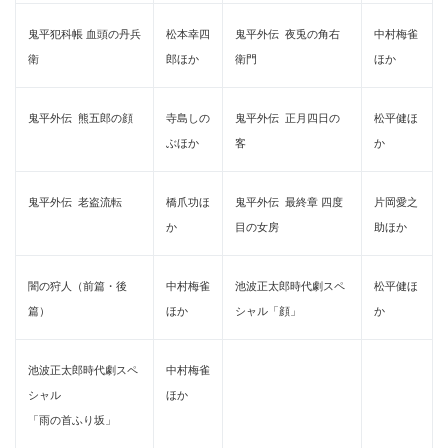
English
鬼平犯科帳 血頭の丹兵
松本幸四
鬼平外伝 夜兎の角右
中村梅雀
衛
郎ほか
衛門
ほか
鬼平外伝 熊五郎の顔
寺島しの
鬼平外伝 正月四日の
松平健ほ
ぶほか
客
か
鬼平外伝 老盗流転
橋爪功ほ
鬼平外伝 最終章 四度
片岡愛之
か
目の女房
助ほか
闇の狩人（前篇・後
中村梅雀
池波正太郎時代劇スペ
松平健ほ
篇）
ほか
シャル「顔」
か
池波正太郎時代劇スペ
中村梅雀
シャル
ほか
「雨の首ふり坂」