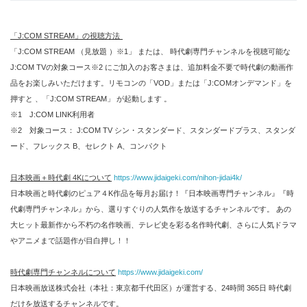
「J:COM STREAM」の視聴方法
「J:COM STREAM （見放題 ）※1」 または、 時代劇専門チャンネルを視聴可能な
J:COM TVの対象コース※2 にご加入のお客さまは、追加料金不要で時代劇の動画作
品をお楽しみいただけます。リモコンの「VOD」または「J:COMオンデマンド」を
押すと 、「J:COM STREAM」 が起動します 。
※1 J:COM LINK利用者
※2 対象コース： J:COM TV シン・スタンダード、スタンダードプラス、スタンダ
ード、フレックス B、セレクト A、コンパクト
日本映画＋時代劇 4Kについて
https://www.jidaigeki.com/nihon-jidai4k/
日本映画と時代劇のピュア４K作品を毎月お届け！『日本映画専門チャンネル』『時
代劇専門チャンネル』から、選りすぐりの人気作を放送するチャンネルです。 あの
大ヒット最新作から不朽の名作映画、テレビ史を彩る名作時代劇、さらに人気ドラマ
やアニメまで話題作が目白押し！！
時代劇専門チャンネルについて
https://www.jidaigeki.com/
日本映画放送株式会社（本社：東京都千代田区）が運営する、24時間 365日 時代劇
だけを放送するチャンネルです。