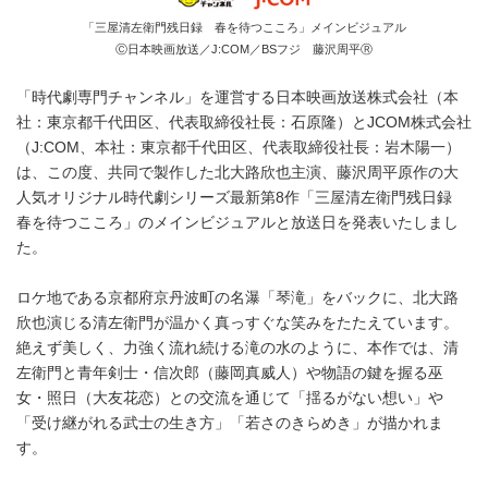
「三屋清左衛門残日録 春を待つこころ」メインビジュアル
Ⓒ日本映画放送／J:COM／BSフジ 藤沢周平Ⓡ
「時代劇専門チャンネル」を運営する日本映画放送株式会社（本
社：東京都千代田区、代表取締役社長：石原隆）とJCOM株式会社
（J:COM、本社：東京都千代田区、代表取締役社長：岩木陽一）
は、この度、共同で製作した北大路欣也主演、藤沢周平原作の大
人気オリジナル時代劇シリーズ最新第8作「三屋清左衛門残日録
春を待つこころ」のメインビジュアルと放送日を発表いたしまし
た。
ロケ地である京都府京丹波町の名瀑「琴滝」をバックに、北大路
欣也演じる清左衛門が温かく真っすぐな笑みをたたえています。
絶えず美しく、力強く流れ続ける滝の水のように、本作では、清
左衛門と青年剣士・信次郎（藤岡真威人）や物語の鍵を握る巫
女・照日（大友花恋）との交流を通じて「揺るがない想い」や
「受け継がれる武士の生き方」「若さのきらめき」が描かれま
す。