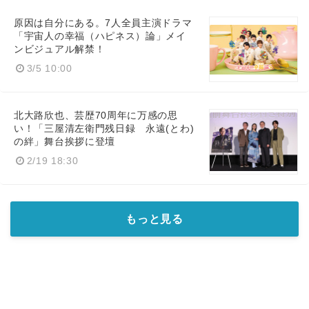
原因は自分にある。7人全員主演ドラマ
「宇宙人の幸福（ハピネス）論」メイ
ンビジュアル解禁！
3/5 10:00
北大路欣也、芸歴70周年に万感の思
い！「三屋清左衛門残日録 永遠(とわ)
の絆」舞台挨拶に登壇
2/19 18:30
もっと見る