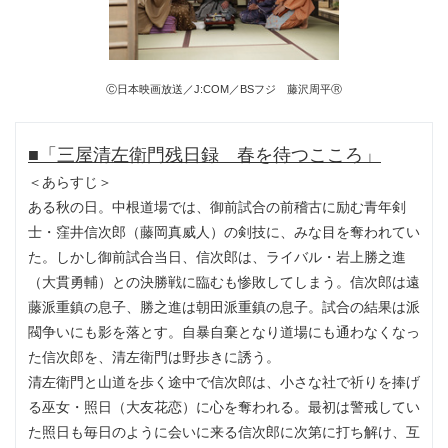
Ⓒ日本映画放送／J:COM／BSフジ 藤沢周平Ⓡ
■「三屋清左衛門残日録 春を待つこころ」
＜あらすじ＞
ある秋の日。中根道場では、御前試合の前稽古に励む青年剣
士・窪井信次郎（藤岡真威人）の剣技に、みな目を奪われてい
た。しかし御前試合当日、信次郎は、ライバル・岩上勝之進
（大貫勇輔）との決勝戦に臨むも惨敗してしまう。信次郎は遠
藤派重鎮の息子、勝之進は朝田派重鎮の息子。試合の結果は派
閥争いにも影を落とす。自暴自棄となり道場にも通わなくなっ
た信次郎を、清左衛門は野歩きに誘う。
清左衛門と山道を歩く途中で信次郎は、小さな社で祈りを捧げ
る巫女・照日（大友花恋）に心を奪われる。最初は警戒してい
た照日も毎日のように会いに来る信次郎に次第に打ち解け、互