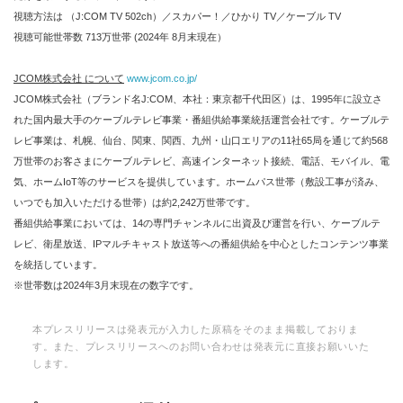
視聴方法は （J:COM TV 502ch）／スカパー！／ひかり TV／ケーブル TV
視聴可能世帯数 713万世帯 (2024年 8月末現在）
JCOM株式会社 について
www.jcom.co.jp/
JCOM株式会社（ブランド名J:COM、本社：東京都千代田区）は、1995年に設立さ
れた国内最大手のケーブルテレビ事業・番組供給事業統括運営会社です。ケーブルテ
レビ事業は、札幌、仙台、関東、関西、九州・山口エリアの11社65局を通じて約568
万世帯のお客さまにケーブルテレビ、高速インターネット接続、電話、モバイル、電
気、ホームIoT等のサービスを提供しています。ホームパス世帯（敷設工事が済み、
いつでも加入いただける世帯）は約2,242万世帯です。
番組供給事業においては、14の専門チャンネルに出資及び運営を行い、ケーブルテ
レビ、衛星放送、IPマルチキャスト放送等への番組供給を中心としたコンテンツ事業
を統括しています。
※世帯数は2024年3月末現在の数字です。
本プレスリリースは発表元が入力した原稿をそのまま掲載しておりま
す。また、プレスリリースへのお問い合わせは発表元に直接お願いいた
します。