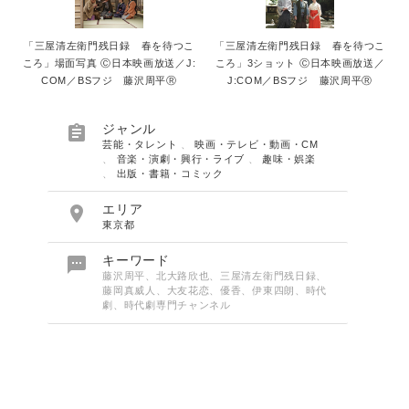
「三屋清左衛門残日録 春を待つこ
「三屋清左衛門残日録 春を待つこ
ころ」場面写真 Ⓒ日本映画放送／J:
ころ」3ショット Ⓒ日本映画放送／
COM／BSフジ 藤沢周平Ⓡ
J:COM／BSフジ 藤沢周平Ⓡ

ジャンル
芸能・タレント
、
映画・テレビ・動画・CM
、
音楽・演劇・興行・ライブ
、
趣味・娯楽
、
出版・書籍・コミック

エリア
東京都

キーワード
藤沢周平、北大路欣也、三屋清左衛門残日録、
藤岡真威人、大友花恋、優香、伊東四朗、時代
劇、時代劇専門チャンネル