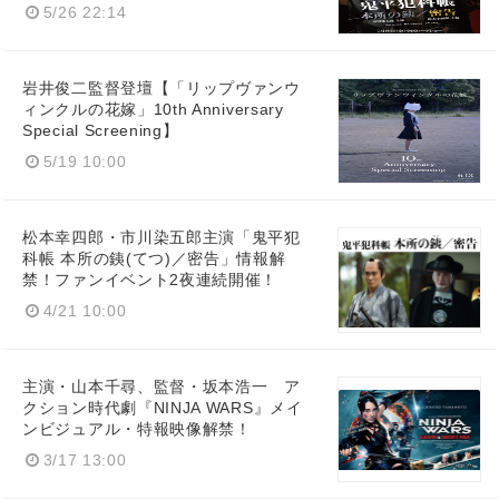
5/26 22:14
岩井俊二監督登壇【「リップヴァンウ
ィンクルの花嫁」10th Anniversary
Special Screening】
5/19 10:00
松本幸四郎・市川染五郎主演「鬼平犯
科帳 本所の銕(てつ)／密告」情報解
禁！ファンイベント2夜連続開催！
4/21 10:00
主演・山本千尋、監督・坂本浩一 ア
クション時代劇『NINJA WARS』メイ
ンビジュアル・特報映像解禁！
3/17 13:00