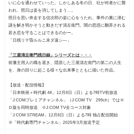
いに心を通わせていった。しかしある冬の日、社が何者かに襲
われ、照日は姿を消してしまう…。
照日を思い奔走する信次郎の姿に心をうたれ、事件の裏に潜む
謎を解き明かそうと動きだす清左衛門。闇の思惑に翻弄される
若き恋を守ることはできるのかー。
「日残リテ昏ルルニ未ダ遠シ―」
「三屋清左衛門残日録」シリーズとは・・・
前藩主用人の職を退き、隠居した三屋清左衛門の第二の人生
を、身の回りに起こる様々な出来事とともに描いた作品。
【放送・配信情報】
「日本映画＋時代劇 4K」12月8日（日）よる7時TV初放送
「J:COMプレミアチャンネル」（J:COM TV 299ch）ではＨ
Ｄ版を同時放送 ※J:COM TV全コース対象
「J:COM STREAM」12月8日（日）よる7時 独占配信開始
※「時代劇専門チャンネル」2025年3月放送予定