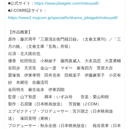
■公式サイト：
https://www.jidaigeki.com/mitsuya8/
■J:COM特設サイト：
https://www2.myjcom.jp/special/tv/drama_jidaigeki/mitsuya8/
【作品概要】
原作：藤沢周平『三屋清左衛門残日録』（文春文庫刊）／「三
月の鮠」（文春文庫『玄鳥』所収）
出演：北大路欣也
優香 松田悟志 小林綾子 藤岡真威人 大友花恋 大貫勇輔
谷田歩 天宮良 金山一彦 マギー 春海四方 菅原大吉
栗塚旭 伊東孝明 田井克幸 田根楽子 伊藤麻実子 小宮有
紗 本郷弦 佐藤流司
金田明夫 麻生祐未 伊東四朗
監督：山下智彦 脚本：いずみ玲 音楽：栗山和樹
製作：石原隆（日本映画放送） 芳賀敏（J:COM）
エグゼクティブ・プロデューサー：宮川朋之（日本映画放
送） 塚田英明（東映）
プロデューサー：秋永全徳（日本映画放送） 槌谷英孝（日本