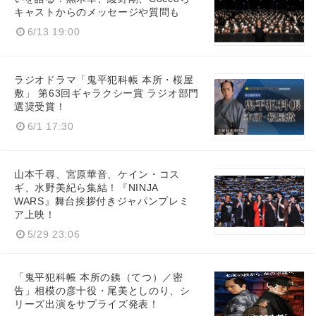
キャストからのメッセージや質問も
6/13 19:00
ラジオドラマ「鬼平犯科帳 本所・桜屋
敷」 第63回ギャラクシー賞 ラジオ部門
選奨受賞！
6/1 17:30
山本千尋、宮原華音、ケイン・コス
ギ、水野美紀ら集結！『NINJA
WARS』舞台挨拶付きジャパンプレミ
ア上映！
5/29 23:06
「鬼平犯科帳 本所の銕（てつ）／密
告」相模の彦十役・尾美としのり、シ
リーズ出演をサプライズ発表！