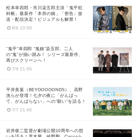
松本幸四郎・市川染五郎主演「鬼平犯
科帳」最新作「本所の銕」「密告」放
送・配信決定！ビジュアルも解禁！
8/6 10:00
“鬼平”幸四郎 “鬼銕”染五郎、二人
の“鬼”が揃い踏み！ シリーズ最新作、
再びスクリーンへ！
7/9 21:05
平井美葉（BEYOOOOONDS）、高野
洸らが登壇！七夕の夜に「がんばっ
て、がんばらない」への“願い”を語る！
7/7 21:45
岩井俊二監督が劇場公開10周年への想
いを語る！黒木華、綾野剛、Coccoら