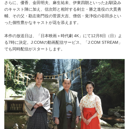
さらに、優香、金田明夫、麻生祐未、伊東四朗といったお馴染み
のキャスト陣に加え、信次郎と相対する剣士・勝之進役の大貫勇
輔、その父・勘左衛門役の菅原大吉、僧侶・覚浄役の谷田歩とい
った個性豊かなキャストが花を添えます。
本作の放送日は、「日本映画＋時代劇 4K」にて12月8日（日）よ
る7時に決定。J:COMの動画配信サービス、「J:COM STREAM」
でも同時配信がスタートします。