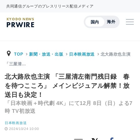
共同通信グループのプレスリリース配信メディア
KYODO NEWS
海外
国内
PRWIRE
TOP
新聞・放送・出版
日本映画放送
北大路欣也主演
「三屋清…
北大路欣也主演 「三屋清左衛門残日録 春
を待つこころ」 メインビジュアル解禁！放
送日も決定！
「日本映画＋時代劇 4K」にて12月 8日（日）よる7
時 TV初放送
日本映画放送
2024/10/24 10:00