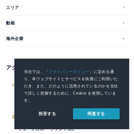
エリア
動画
海外企業
アクセスランキング
当社では、「
プライバシーポリシー
」に定める通
り、本ウェブサイトとサービスを快適にご利用いた
1
千葉市内にリチウムイオン電池などの小
だき、また、どのように活用されているのかを当社
型充電式電池回収ボックスを新たに15カ
で詳しく把握するために、Cookie を使用していま
所設置
す。
2026.08.05 16:00
同意する
拒否する
2
2027年夏、待望の再演！ファントム＆ク
リスティーヌ役のWキャスト4名が決定！
ミュージカル 『ファントム』