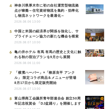
4
神奈川県厚木市に初の自社運営型物流拠
点が稼働～住宅資材物流を集約・効率化
し物流ネットワークを最適化～
2026.08.06 13:00
5
中国と米国の経済界が関係を強化し、サ
プライチェーン協力の新たな機会を模索
2026.08.07 10:00
6
亀の井ホテル 有馬 有馬の歴史と文化に触
れる秋の宿泊プランを9月から展開
2026.08.06 11:00
7
「横濱ハーバー」×「柳原良平 アンク
ル」 限定コラボ商品＆メニューが登場
8月17日から限定販売開始
2026.08.07 13:00
8
富山県商工会議所青年部連合会 創立50周
年記念祝賀会 「DJ盆踊り」を開催します