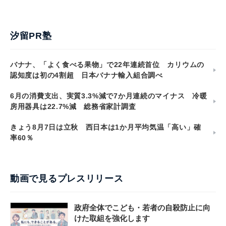
汐留PR塾
バナナ、「よく食べる果物」で22年連続首位 カリウムの
認知度は初の4割超 日本バナナ輸入組合調べ
6月の消費支出、実質3.3%減で7か月連続のマイナス 冷暖
房用器具は22.7%減 総務省家計調査
きょう8月7日は立秋 西日本は1か月平均気温「高い」確
率60％
動画で見るプレスリリース
政府全体でこども・若者の自殺防止に向
けた取組を強化します