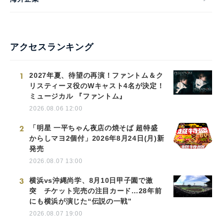
アクセスランキング
1
2027年夏、待望の再演！ファントム＆ク
リスティーヌ役のWキャスト4名が決定！
ミュージカル 『ファントム』
2026.08.06 12:00
2
「明星 一平ちゃん夜店の焼そば 超特盛
からしマヨ2個付」2026年8月24日(月)新
発売
2026.08.07 13:00
3
横浜vs沖縄尚学、8月10日甲子園で激
突 チケット完売の注目カード…28年前
にも横浜が演じた“伝説の一戦”
2026.08.07 19:00