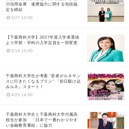
川信用金庫 連携協力に関する包括協
定を締結
5/27 10:00
【千葉商科大学】2027年度入学者選抜
より学部・学科の入学定員を一部変更
5/18 10:00
千葉商科大学生が考案 “若者がルネサン
スに行きたくなるプラン” 『前日駆け込
みルネ』スタート！
4/20 14:00
Japanese
千葉商科大学生と千葉商科大学付属高
校生が参加 「日本で一番わかりやす
い金融教育番組」に協力