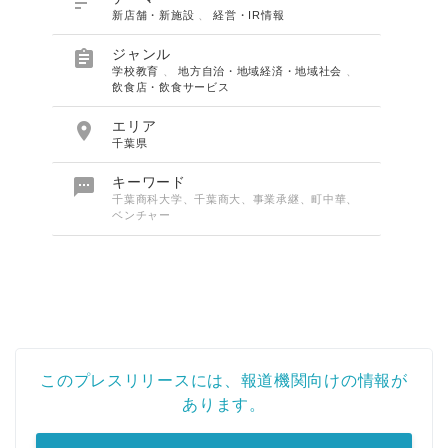

新店舗・新施設
、
経営・IR情報

ジャンル
学校教育
、
地方自治・地域経済・地域社会
、
飲食店・飲食サービス

エリア
千葉県

キーワード
千葉商科大学、千葉商大、事業承継、町中華、
ベンチャー
このプレスリリースには、報道機関向けの情報が
あります。