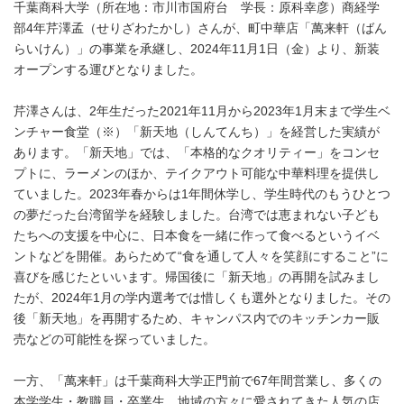
千葉商科大学（所在地：市川市国府台 学長：原科幸彦）商経学
部4年芹澤孟（せりざわたかし）さんが、町中華店「萬来軒（ばん
らいけん）」の事業を承継し、2024年11月1日（金）より、新装
オープンする運びとなりました。
芹澤さんは、2年生だった2021年11月から2023年1月末まで学生ベ
ンチャー食堂（※）「新天地（しんてんち）」を経営した実績が
あります。「新天地」では、「本格的なクオリティー」をコンセ
プトに、ラーメンのほか、テイクアウト可能な中華料理を提供し
ていました。2023年春からは1年間休学し、学生時代のもうひとつ
の夢だった台湾留学を経験しました。台湾では恵まれない子ども
たちへの支援を中心に、日本食を一緒に作って食べるというイベ
ントなどを開催。あらためて“食を通して人々を笑顔にすること”に
喜びを感じたといいます。帰国後に「新天地」の再開を試みまし
たが、2024年1月の学内選考では惜しくも選外となりました。その
後「新天地」を再開するため、キャンパス内でのキッチンカー販
売などの可能性を探っていました。
一方、「萬来軒」は千葉商科大学正門前で67年間営業し、多くの
本学学生・教職員・卒業生、地域の方々に愛されてきた人気の店