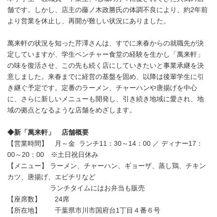
舗です。しかし、店主の藤ノ木政勝氏の体調不良により、約2年前
より営業を休止し、再開が難しい状況にありました。
萬来軒の状況を知った芹澤さんは、すでに来春からの就職先が決
定していますが、学生ベンチャー食堂の経験を生かし「萬来軒」
の味を復活させ、この先も続く店にしていきたいと事業承継を決
意しました。来春までに経営の基盤を固め、以降は後輩学生に引
き継ぐ予定です。定番のラーメン、チャーハンや唐揚げを中心
に、さらに新しいメニューも開発し、引き続き地域に愛され、地
域の拠点となるような店舗をめざします。
◆新「萬来軒」 店舗概要
【営業時間】 月～金 ランチ11：30～14：00 ／ ディナー17：
00～20：00 ※土日祝日休み
【メニュー】 ラーメン、チャーハン、ギョーザ、蒸し鶏、チキン
カツ、唐揚げ、エビチリなど
ランチタイムにはお弁当も販売
【座席数】 24席
【所在地】 千葉県市川市国府台1丁目４番６号