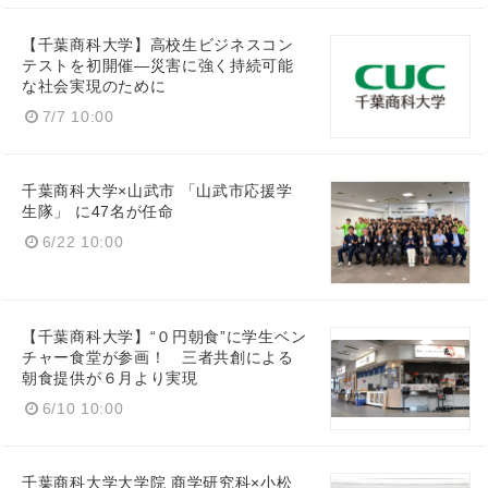
【千葉商科大学】高校生ビジネスコン
テストを初開催―災害に強く持続可能
な社会実現のために
7/7 10:00
千葉商科大学×山武市 「山武市応援学
生隊」 に47名が任命
6/22 10:00
【千葉商科大学】“０円朝食”に学生ベン
チャー食堂が参画！ 三者共創による
朝食提供が６月より実現
6/10 10:00
千葉商科大学大学院 商学研究科×小松