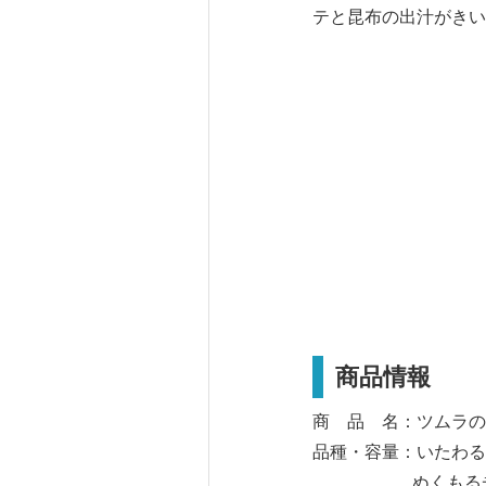
テと昆布の出汁がきい
商品情報
商 品 名：ツムラの
品種・容量：いたわる野菜
ぬくもるチゲ 2