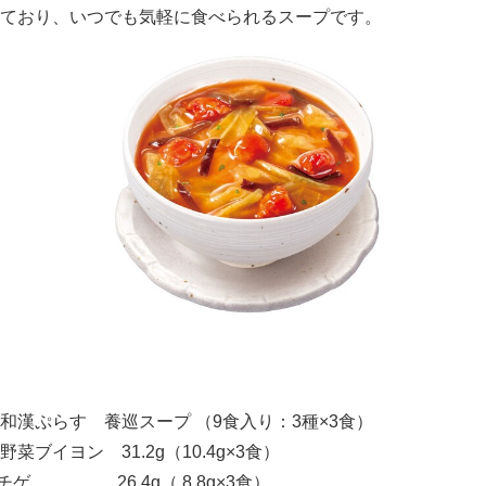
ており、いつでも気軽に食べられるスープです。
和漢ぷらす 養巡スープ （9食入り：3種×3食）
ブイヨン 31.2g（10.4g×3食）
6.4g（ 8.8g×3食）