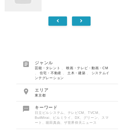

ジャンル
芸能・タレント
、
映画・テレビ・動画・CM
、
住宅・不動産
、
土木・建築
、
システムイ
ンテグレーション

エリア
東京都

キーワード
日立ビルシステム、テレビCM、TVCM、
BuilMirai、ビルミライ、DX、グリーン、スマ
ート、堀田真由、ザ世界仰天ニュース