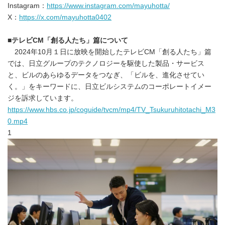
Instagram：
https://www.instagram.com/mayuhotta/
X：
https://x.com/mayuhotta0402
■テレビCM「創る人たち」篇について
2024年10月１日に放映を開始したテレビCM「創る人たち」篇
では、日立グループのテクノロジーを駆使した製品・サービス
と、ビルのあらゆるデータをつなぎ、「ビルを、進化させてい
く。」をキーワードに、日立ビルシステムのコーポレートイメー
ジを訴求しています。
https://www.hbs.co.jp/coguide/tvcm/mp4/TV_Tsukuruhitotachi_M3
0.mp4
1