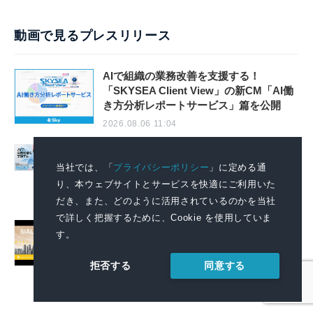
動画で見るプレスリリース
AIで組織の業務改善を支援する！
「SKYSEA Client View」の新CM「AI働
き方分析レポートサービス」篇を公開
2026.08.06 11:04
AIで組織の改善点を見抜く！「SKYSEA
Client View」の新テレビCM「チームの変
当社では、「
プライバシーポリシー
」に定める通
革」篇の放映を開始
り、本ウェブサイトとサービスを快適にご利用いた
2026.08.06 11:04
だき、また、どのように活用されているのかを当社
で詳しく把握するために、Cookie を使用していま
September 2026: SIAL Guangzhou Expands
す。
to 4 Halls, Revealing New Cross-Channel
Food Growth Opportunities
同意する
拒否する
2026.08.06 09:51