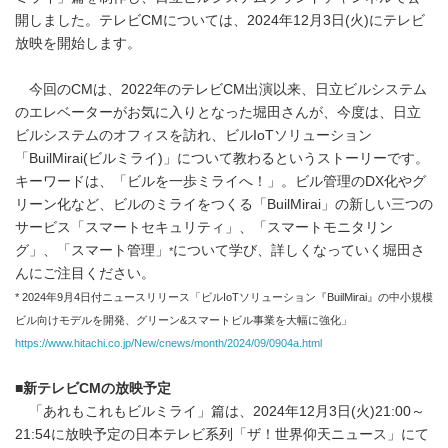
開しました。テレビCMについては、2024年12月3日(火)にテレビ
放映を開始します。
今回のCMは、2022年のテレビCM出演以来、日立ビルシステム
のエレベーターがお気に入りとなった堀田さんが、今度は、日立
ビルシステムのオフィスを訪れ、ビルIoTソリューション
「BuilMirai(ビルミライ)」について教わるというストーリーです。
キーワードは、「ビルを一歩ミライへ！」。ビル管理のDX化やグ
リーン化など、ビルのミライをつくる「BuilMirai」の新しい三つの
サービス「スマートセキュリティ」、「スマートモニタリン
グ」、「スマート管理」
について学び、詳しくなっていく堀田さ
*
んにご注目ください。
* 2024年9月4日付ニュースリリース「ビルIoTソリューション『BuilMirai』の中小規模
ビル向けモデルを開発、グリーン&スマートビル事業を大幅に強化」
https://www.hitachi.co.jp/New/cnews/month/2024/09/0904a.html
■新テレビCMの放映予定
「あれもこれもビルミライ」篇は、2024年12月3日(火)21:00～
21:54に放映予定の日本テレビ系列「ザ！世界仰天ニュース」にて