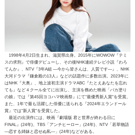
1998年4月2日生まれ、滋賀県出身。2015年にWOWOW『テミ
スの求刑』で俳優デビューし、その後NHK連続テレビ小説『わろ
てんか』、NTV『3年A組 ―今から皆さんは、人質です―』、NHK
大河ドラマ『鎌倉殿の13人』などの話題作に多数出演。2023年に
はNHK『大奥』、地上波初主演ドラマABC『たとえあなたを忘れ
ても』など４クール全てに出演し、主演を務めた映画「バカ塗り
の娘」では『第45回ヨコハマ映画祭』にて"最優秀新人賞"を受賞。
また、1年で最も活躍した俳優に送られる『2024年エランドール
賞』では"新人賞"を受賞した。
最近の出演作には、映画『劇場版 君と世界が終わる日に
FINAL』(24年)、TBS「アンチヒーロー」(24年)、NTV「若草物語
―恋する姉妹と恋せぬ私―」(24年)などがある。