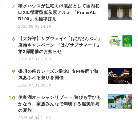
7
積水ハウスが住宅向け製品として国内初
LIXIL循環型低炭素アルミ 「PremiAL
R100」を標準採用
2026.08.03 14:30
8
【大好評】サブウェイ×「はぴだんぶい」
店頭キャンペーン 『はぴサブサマー！』
第2弾開催のお知らせ
2026.07.31 11:00
9
掛川の祭典シーズン到来! 市内各所で熱
気あふれる祭りを開催
2026.07.31 09:30
10
伊良湖オーシャンリゾート 遊びも学びも
かなう、家族みんなで満喫する渥美半島
の夏旅
2026.08.04 11:00