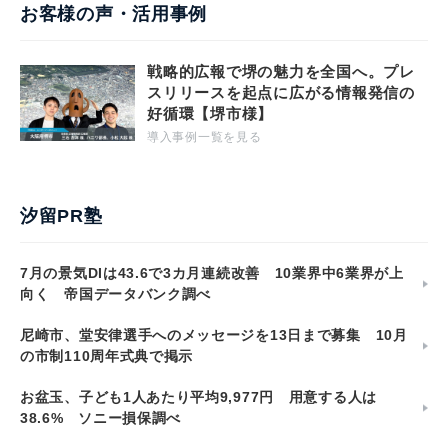
お客様の声・活用事例
戦略的広報で堺の魅力を全国へ。プレ
スリリースを起点に広がる情報発信の
好循環【堺市様】
導入事例一覧を見る
汐留PR塾
7月の景気DIは43.6で3カ月連続改善 10業界中6業界が上
向く 帝国データバンク調べ
尼崎市、堂安律選手へのメッセージを13日まで募集 10月
の市制110周年式典で掲示
お盆玉、子ども1人あたり平均9,977円 用意する人は
38.6% ソニー損保調べ