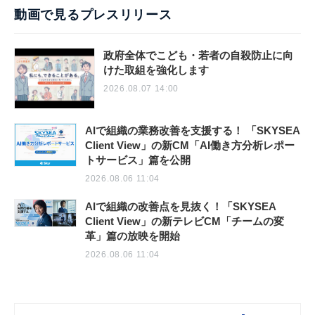
動画で見るプレスリリース
政府全体でこども・若者の自殺防止に向
けた取組を強化します
2026.08.07 14:00
AIで組織の業務改善を支援する！ 「SKYSEA
Client View」の新CM「AI働き方分析レポー
トサービス」篇を公開
2026.08.06 11:04
AIで組織の改善点を見抜く！「SKYSEA
Client View」の新テレビCM「チームの変
革」篇の放映を開始
2026.08.06 11:04