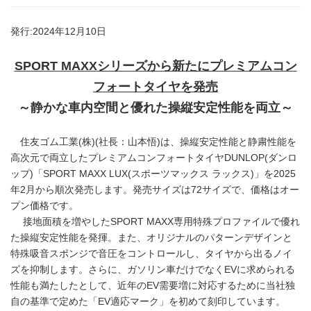
発行:2024年12月10日
SPORT MAXX
シリーズから新たにプレミアムコン
フォートタイヤを発売
～静かな車内空間と優れた操縦安定性能を両立～
住友ゴム工業(株)(社長：山本悟)は、操縦安定性能と静粛性能を
高次元で両立したプレミアムコンフォートタイヤDUNLOP(ダンロ
ップ)「SPORT MAXX LUX(スポーツマックス ラックス)」を2025
年2月から順次発売します。発売サイズは72サイズで、価格はオー
プン価格です。
接地面積を増やしたSPORT MAXX専用特殊プロファイルで優れ
た操縦安定性能を発揮。また、オリジナルのパターンデザインと
特殊吸音スポンジで音圧をコントロールし、タイヤから出るノイ
ズを抑制します。さらに、ガソリン車だけでなくEVに求められる
性能も満たしたとして、近年のEV需要増に対応するために当社独
自の基準で定めた「EV適応マーク」を初めて刻印しています。