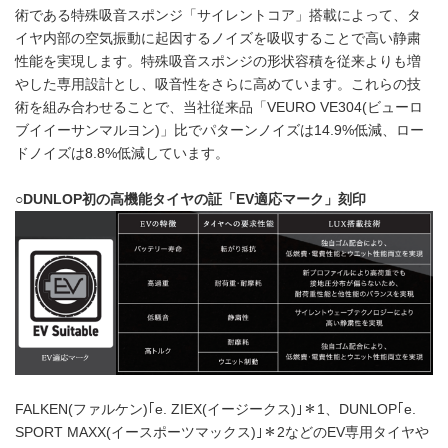
術である特殊吸音スポンジ「サイレントコア」搭載によって、タ
イヤ内部の空気振動に起因するノイズを吸収することで高い静粛
性能を実現します。特殊吸音スポンジの形状容積を従来よりも増
やした専用設計とし、吸音性をさらに高めています。これらの技
術を組み合わせることで、当社従来品「VEURO VE304(ビューロ
ブイイーサンマルヨン)」比でパターンノイズは14.9%低減、ロー
ドノイズは8.8%低減しています。
○DUNLOP初の高機能タイヤの証「EV適応マーク」刻印
FALKEN(ファルケン)｢e. ZIEX(イージークス)｣＊1、DUNLOP｢e.
SPORT MAXX(イースポーツマックス)｣＊2などのEV専用タイヤや