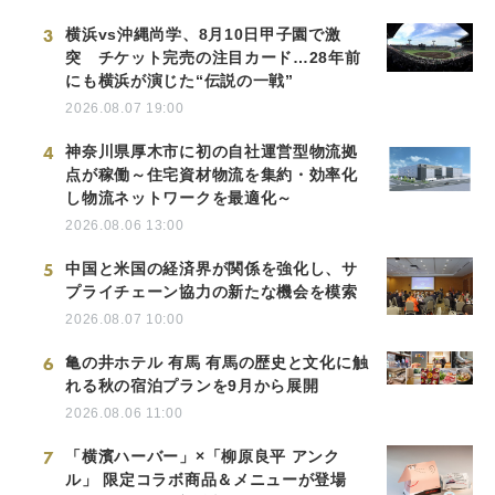
3
横浜vs沖縄尚学、8月10日甲子園で激
突 チケット完売の注目カード…28年前
にも横浜が演じた“伝説の一戦”
2026.08.07 19:00
4
神奈川県厚木市に初の自社運営型物流拠
点が稼働～住宅資材物流を集約・効率化
し物流ネットワークを最適化～
2026.08.06 13:00
5
中国と米国の経済界が関係を強化し、サ
プライチェーン協力の新たな機会を模索
2026.08.07 10:00
6
亀の井ホテル 有馬 有馬の歴史と文化に触
れる秋の宿泊プランを9月から展開
2026.08.06 11:00
7
「横濱ハーバー」×「柳原良平 アンク
ル」 限定コラボ商品＆メニューが登場