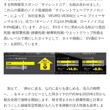
する特殊吸音スポンジ「サイレントコア」を組み合わせました。
これらの最新のノイズ低減技術「サイレントウェーブテクノロジ
ー」によって、当社従来品「VEURO VE304(ビューロ ブイイーサ
ンマルヨン)」比でパターンノイズは14.9%低減、ロードノイズは
8.8%低減しています。さらに、EVタイヤに求められる転がり抵抗
性能･耐荷重性能･静粛性能･耐摩耗性能･ウエットグリップ性能を
高いレベルで満たしたタイヤとして、タイヤ側面に「EV適応マー
ク」を刻印しています。
加えて、「静かに走る。なのに走りを楽しめる。没入の時間
へ。」をキャッチコピーとした同タイヤのTVCMを2025年2月から
順次全国で放映を開始します。研ぎ澄まされた静粛性能と計算さ
れつくした操縦安定性能がもたらす未体験の没入性能を訴求しま