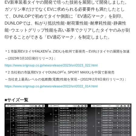
EV新車装着タイヤの開発で培った技術を展開して開発しました。
ガソリン車だけでなくEVに求められる必要要件も満たしたとし
て、DUNLOPで初めてタイヤ側面に「EV適応マーク」を刻印。
DUNLOPでは、転がり抵抗性能･耐荷重性能･耐摩耗性能･静粛性
能･ウエットグリップ性能を高い基準でクリアしたタイヤのみが刻
印することができる「EV適応マーク」を制定しました。
＊1 市販用EVタイヤFALKEN｢e. ZIEX｣を欧州で新発売～EV向けタイヤの展開を加速
～(2023年3月10日発行リリース)：
https://www.srigroup.co.jp/newsrelease/2023/sri/2023_022.html
＊2 当社初の市販用EVタイヤDUNLOP｢e. SPORT MAXX｣を中国で新発売
～当社史上最高レベルの低燃費(電費)性能を実現～(2022年2月9日発行リリース)：
https://www.srigroup.co.jp/newsrelease/2022/sri/2022_014.html
■サイズ一覧