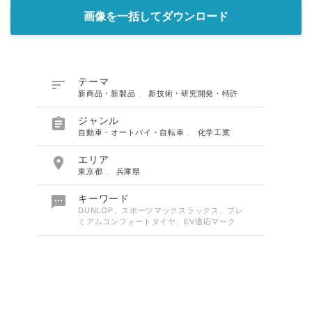
画像を一括してダウンロード

テーマ
新商品・新製品
、
新技術・研究開発・特許

ジャンル
自動車・オートバイ・自転車
、
化学工業

エリア
東京都
、
兵庫県

キーワード
DUNLOP、スポーツマックスラックス、プレ
ミアムコンフォートタイヤ、EV適応マーク