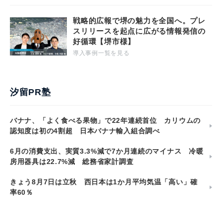
戦略的広報で堺の魅力を全国へ。プレ
スリリースを起点に広がる情報発信の
好循環【堺市様】
導入事例一覧を見る
汐留PR塾
バナナ、「よく食べる果物」で22年連続首位 カリウムの
認知度は初の4割超 日本バナナ輸入組合調べ
6月の消費支出、実質3.3%減で7か月連続のマイナス 冷暖
房用器具は22.7%減 総務省家計調査
きょう8月7日は立秋 西日本は1か月平均気温「高い」確
率60％