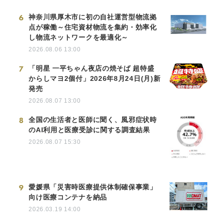
6
神奈川県厚木市に初の自社運営型物流拠
点が稼働～住宅資材物流を集約・効率化
し物流ネットワークを最適化～
2026.08.06 13:00
7
「明星 一平ちゃん夜店の焼そば 超特盛
からしマヨ2個付」2026年8月24日(月)新
発売
2026.08.07 13:00
8
全国の生活者と医師に聞く、風邪症状時
のAI利用と医療受診に関する調査結果
2026.08.07 15:30
9
愛媛県「災害時医療提供体制確保事業」
向け医療コンテナを納品
2026.03.19 14:00