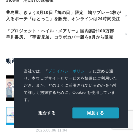
59.6% 消防庁の速報値
豊島屋、きょう8月10日「鳩の日」限定 鳩サブレー1枚が
入るポーチ「はとっこ」を販売、オンラインは24時間受注
『プロジェクト・ヘイル・メアリー』国内累計100万部
早川書房、『宇宙兄弟』コラボカバー版を8月から販売
動画で見るプレスリリース
当社では、「
プライバシーポリシー
」に定める通
政府全体でこども・若者の自殺防止に向
り、本ウェブサイトとサービスを快適にご利用いた
けた取組を強化します
だき、また、どのように活用されているのかを当社
で詳しく把握するために、Cookie を使用していま
2026.08.07 14:00
す。
AIで組織の業務改善を支援する！ 「SKYSEA
同意する
拒否する
Client View」の新CM「AI働き方分析レポー
トサービス」篇を公開
2026.08.06 11:04