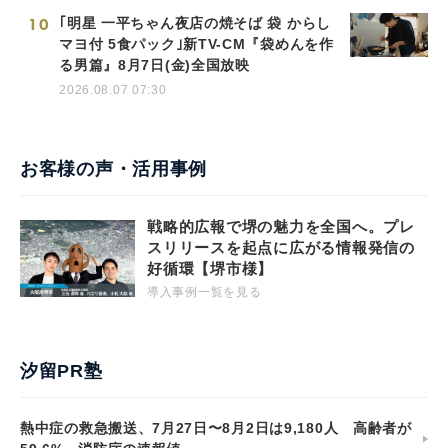
10
｢明星 一平ちゃん夜店の焼そば 袋 からし
マヨ付 5食パック｣新TV-CM『袋めんを作
る男篇』8月7日(金)全国放映
2026.08.07 07:30
お客様の声・活用事例
戦略的広報で堺の魅力を全国へ。プレ
スリリースを起点に広がる情報発信の
好循環【堺市様】
導入事例一覧を見る
汐留PR塾
熱中症の救急搬送、7月27日〜8月2日は9,180人 高齢者が