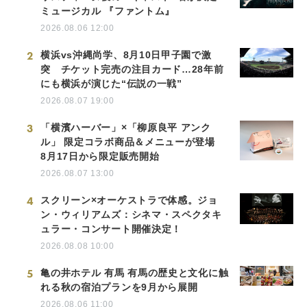
ミュージカル 『ファントム』
2026.08.06 12:00
2
横浜vs沖縄尚学、8月10日甲子園で激
突 チケット完売の注目カード…28年前
にも横浜が演じた“伝説の一戦”
2026.08.07 19:00
3
「横濱ハーバー」×「柳原良平 アンク
ル」 限定コラボ商品＆メニューが登場
8月17日から限定販売開始
2026.08.07 13:00
4
スクリーン×オーケストラで体感。ジョ
ン・ウィリアムズ：シネマ・スペクタキ
ュラー・コンサート開催決定！
2026.08.08 10:00
5
亀の井ホテル 有馬 有馬の歴史と文化に触
れる秋の宿泊プランを9月から展開
2026.08.06 11:00