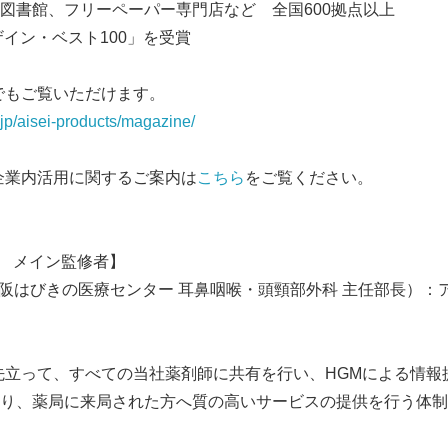
図書館、フリーペーパー専門店など 全国600拠点以上
ザイン・ベスト100」を受賞
でもご覧いただけます。
jp/aisei-products/magazine/
企業内活用に関するご案内は
こちら
をご覧ください。
粉症」号 メイン監修者】
大阪はびきの医療センター 耳鼻咽喉・頭頸部外科 主任部長）：
先立って、すべての当社薬剤師に共有を行い、HGMによる情報
り、薬局に来局された方へ質の高いサービスの提供を行う体制