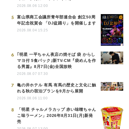
2026.08.06 12:00
5
富山県商工会議所青年部連合会 創立50周
年記念祝賀会 「DJ盆踊り」を開催します
2026.08.04 15:25
6
｢明星 一平ちゃん夜店の焼そば 袋 からし
マヨ付 5食パック｣新TV-CM『袋めんを作
る男篇』8月7日(金)全国放映
2026.08.07 07:30
7
亀の井ホテル 有馬 有馬の歴史と文化に触
れる秋の宿泊プランを9月から展開
2026.08.06 11:00
8
「明星 チャルメラカップ 赤い味噌ちゃん
こ味ラーメン」2026年8月31日(月)新発
売
2026.08.07 13:00