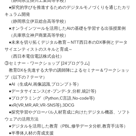
（静岡県立掛川工業高等学校）
●探究的学びを推進するためのデジタルモノづくりを通じたカリ
キュラム開発
（静岡県立伊豆総合高等学校）
●オンラインツールを活用したAIの基礎を学習する出張授業例
（兵庫県立神戸商業高等学校）
●未来を切り拓くデジタル教育～NTT西日本のDX事例とデータ
サイエンティストのスキルと育成～
（西日本電信電話株式会社）
③セミナー・ワークショップ [24プログラム]
教育DXを先進する大学の講師陣によるセミナー＆ワークショッ
プ（以下の７テーマ）
●AI（生成AI,画像認識,プロンプト等）
●データサイエンス(オ-プンデ-タ,分析,統計等)
●プログラミング（Python,C言語,No-code等)
●xR(VR,MR,AR,VR-SNS等),3DCG
●探究学習やグローバル人材育成に向けたデジタル機器、ソフト
ウェアの活用方法
●デジタルを活用した教育（PBL,修学データ分析,教育手法等）
●半導体人材の育成支援