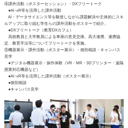
④課外活動（ポスターセッション）・DXフリートーク
●AI･xR等を活用した課外活動
AI・データサイエンス等を駆使しながら課題解決や主体的にスキ
ルアップに取り組む学生らの課外活動をポスターで紹介。
●DXフリートーク（教育DXカフェ）
高校教員と大学教員による車座の意見交換。高大連携、連携協
定、教育手法等についてフリートークを実施。
⑤機器展示・課外活動（ポスター展示）・個別相談・キャンパス
見学
●デジタル機器展示・操作体験（VR・MR・3Dプリンター・遠隔
授業対応機器など）
●AI･xR等を活用した課外活動（ポスター展示）
●個別相談
●キャンパス見学