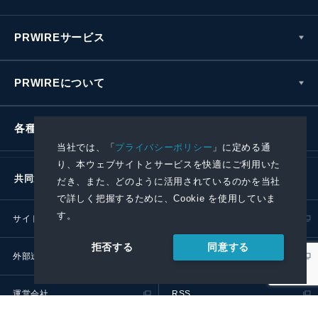
PRWIREサービス
PRWIREについて
各種お問い合わせ
当社では、「
プライバシーポリシー
」に定める通
り、本ウェブサイトとサービスを快適にご利用いた
共同通信社グループ
だき、また、どのように活用されているのかを当社
で詳しく把握するために、Cookie を使用していま
す。
サイトポリシー
プライバシーポリシー
同意する
拒否する
外部送信ポリシー
プレスリリース取扱基準
運営会社
RSS