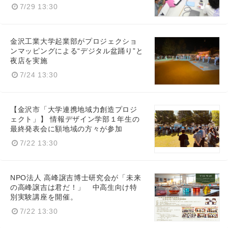
7/29 13:30
金沢工業大学起業部がプロジェクショ
ンマッピングによる“デジタル盆踊り”と
夜店を実施
7/24 13:30
【金沢市「大学連携地域力創造プロジ
ェクト」】 情報デザイン学部１年生の
最終発表会に額地域の方々が参加
7/22 13:30
NPO法人 高峰譲吉博士研究会が「未来
の高峰譲吉は君だ！」 中高生向け特
別実験講座を開催。
7/22 13:30