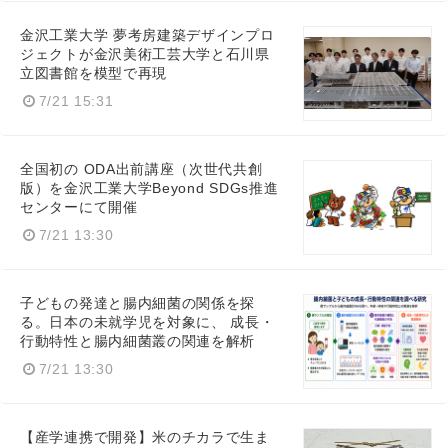
金沢工業大学 夢考房建築デザインプロ
ジェクトが金沢美術工芸大学と石川県
立図書館を模型で再現
7/21 15:31
全国初の ODA出前講座（次世代共創
版）を金沢工業大学Beyond SDGs推進
センターにて開催
7/21 13:30
子どもの発達と腸内細菌の関係を探
る。日本の未就学児を対象に、 成長・
行動特性と腸内細菌叢の関連を解析
7/21 13:30
【産学連携で開発】米のチカラで生ま