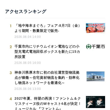
アクセスランキング
1
「地中海本まぐろ」フェア-8月7日（金）
より期間・数量限定で販売-
2026.08.04 14:00
2
千葉市内にリチウムイオン電池などの小
型充電式電池回収ボックスを新たに15カ
所設置
2026.08.05 16:00
3
神奈川県厚木市に初の自社運営型物流拠
点が稼働～住宅資材物流を集約・効率化
し物流ネットワークを最適化～
2026.08.06 13:00
4
2027年夏、待望の再演！ファントム＆ク
リスティーヌ役のWキャスト4名が決定！
ミュージカル 『ファントム』