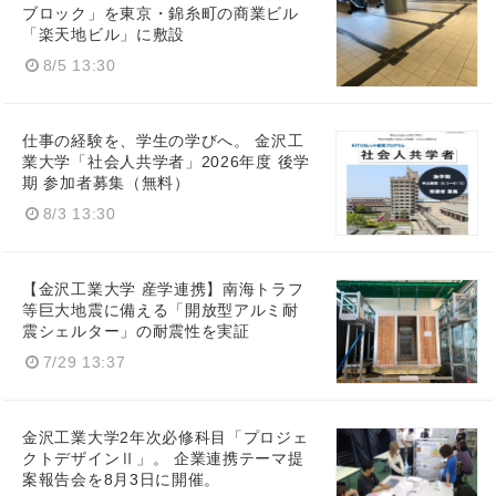
ブロック」を東京・錦糸町の商業ビル
「楽天地ビル」に敷設
8/5 13:30
仕事の経験を、学生の学びへ。 金沢工
業大学「社会人共学者」2026年度 後学
期 参加者募集（無料）
8/3 13:30
【金沢工業大学 産学連携】南海トラフ
等巨大地震に備える「開放型アルミ耐
震シェルター」の耐震性を実証
Japanese
7/29 13:37
金沢工業大学2年次必修科目「プロジェ
クトデザインⅡ」。 企業連携テーマ提
案報告会を8月3日に開催。
English