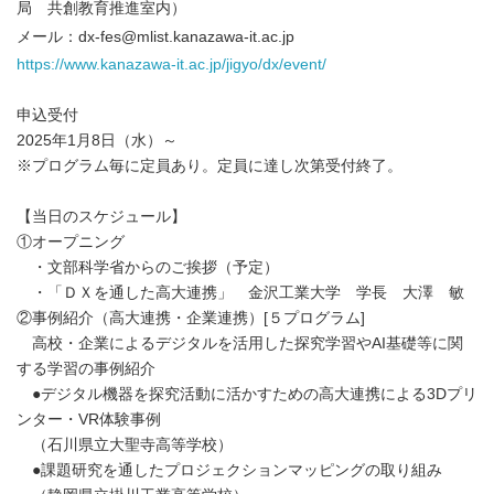
局 共創教育推進室内）
メール：dx-fes@mlist.kanazawa-it.ac.jp
https://www.kanazawa-it.ac.jp/jigyo/dx/event/
申込受付
2025年1月8日（水）～
※プログラム毎に定員あり。定員に達し次第受付終了。
【当日のスケジュール】
①オープニング
・文部科学省からのご挨拶（予定）
・「ＤＸを通した高大連携」 金沢工業大学 学長 大澤 敏
②事例紹介（高大連携・企業連携）[５プログラム]
高校・企業によるデジタルを活用した探究学習やAI基礎等に関
する学習の事例紹介
●デジタル機器を探究活動に活かすための高大連携による3Dプリ
ンター・VR体験事例
（石川県立大聖寺高等学校）
●課題研究を通したプロジェクションマッピングの取り組み