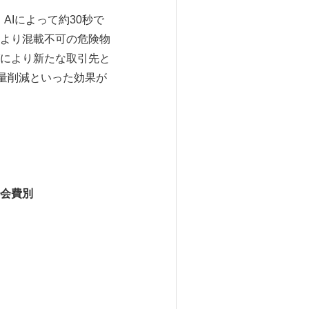
は
AIによって約30秒で
より混載不可の危険物
により新たな取引先と
量削減といった効果が
会費別