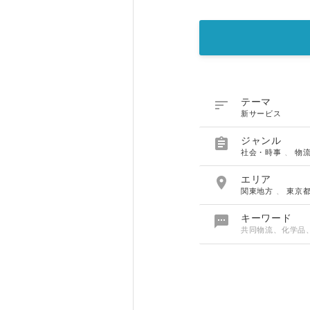

テーマ
新サービス

ジャンル
社会・時事
、
物

エリア
関東地方
、
東京

キーワード
共同物流、化学品