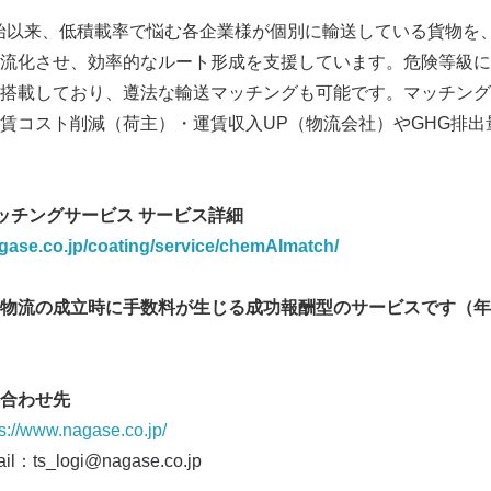
供開始以来、低積載率で悩む各企業様が個別に輸送している貨物を、
流化させ、効率的なルート形成を支援しています。危険等級に
搭載しており、遵法な輸送マッチングも可能です。マッチング
賃コスト削減（荷主）・運賃収入UP（物流会社）やGHG排出
ッチングサービス サービス詳細
gase.co.jp/coating/service/chemAImatch/
物流の成立時に手数料が生じる成功報酬型のサービスです（年
Japanese
途）
合わせ先
ps://www.nagase.co.jp/
s_logi@nagase.co.jp