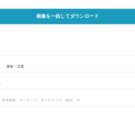
画像を一括してダウンロード
流
、
運輸・交通
都
、長瀬産業、マッチング、サステナブル、物流、AI