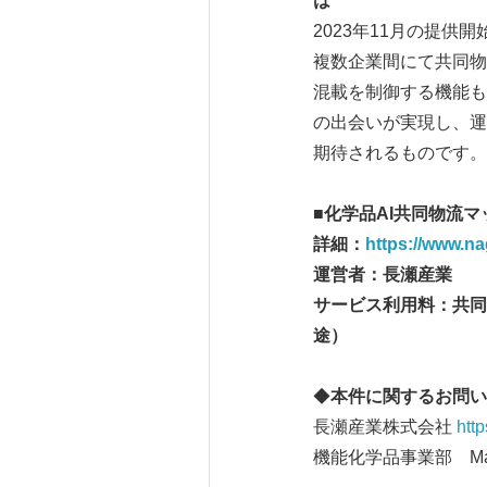
2023年11月の提
複数企業間にて共同物
混載を制御する機能も
の出会いが実現し、運
期待されるものです。
■
化学品
AI
共同物流マ
詳細：
https://www.na
運営者：長瀬産業
サービス利用料：共同
◆
本件に関するお問い
長瀬産業株式会社
htt
機能化学品事業部 Mail：t