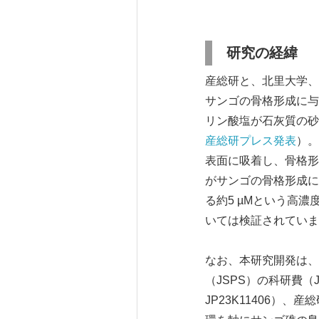
研究の経緯
産総研と、北里大学、
サンゴの骨格形成に与
リン酸塩が石灰質の砂
産総研プレス発表
）。
表面に吸着し、骨格形
がサンゴの骨格形成に
る約5 µMという高
いては検証されていま
なお、本研究開発は、環
（JSPS）の科研費（JP18
JP23K11406）