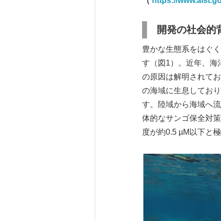
（
https://www.aist.g
開発の社会的
豊かな生態系をはぐく
す（図1）。近年、海
の原因は解明されてお
の海域に生息しており
す。陸域から海域へ流
体的なサンゴ保全対策
度が約0.5 µM以