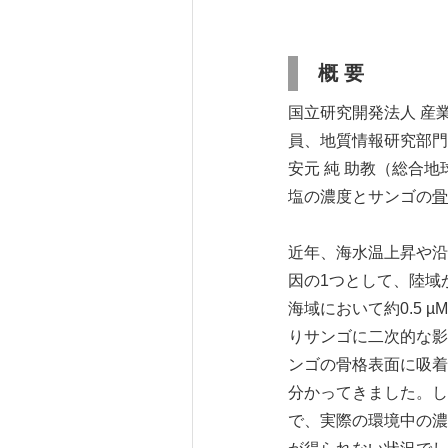
概 要
国立研究開発法人 産
員、地質情報研究部門 
安元 純 助教（総合
塩の濃度とサンゴの
骨
近年、海水温上昇や沿
因の1つとして、陸域
海域において約0.5
りサンゴに二次的な影
ンゴの骨格表面に吸着
分かってきました。し
で、実際の環境中の濃