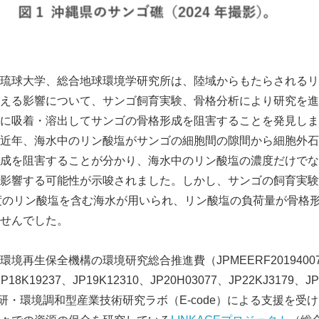
琉球大学、総合地球環境学研究所は、陸域からもたらされるリ
える影響について、サンゴ飼育実験、骨格分析により研究を進
に吸着・溶出してサンゴの骨格形成を阻害することを発見しま
近年、海水中のリン酸塩がサンゴの細胞間の隙間から細胞外石
成を阻害することが分かり、海水中のリン酸塩の濃度だけでな
影響する可能性が示唆されました。しかし、サンゴの飼育実験
濃度のリン酸塩を含む海水が用いられ、リン酸塩の負荷量が骨格
せんでした。
境再生保全機構の環境研究総合推進費（JPMEERF201940
K19237、JP19K12310、JP20H03077、JP22KJ3179、JP
、産総研・環境調和型産業技術研究ラボ（E-code）による支援を