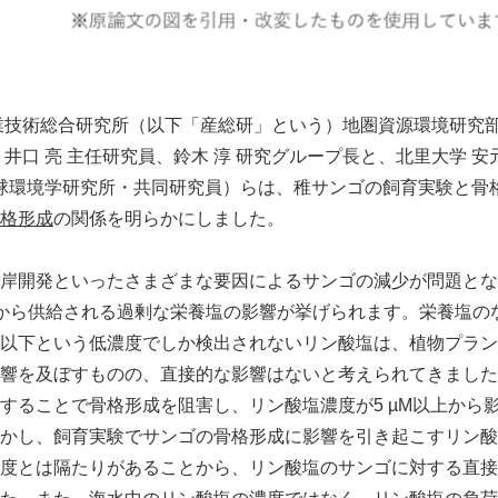
業技術総合研究所（以下「産総研」という）地圏資源環境研究部門
井口 亮 主任研究員、鈴木 淳 研究グループ長と、北里大学 安
地球環境学研究所・共同研究員）らは、稚サンゴの飼育実験と骨
格形成
の関係を明らかにしました。
岸開発といったさまざまな要因によるサンゴの減少が問題とな
から供給される過剰な栄養塩の影響が挙げられます。栄養塩の
 µM以下という低濃度でしか検出されないリン酸塩は、植物プラ
響を及ぼすものの、直接的な影響はないと考えられてきました
することで骨格形成を阻害し、リン酸塩濃度が5 µM以上から
かし、飼育実験でサンゴの骨格形成に影響を引き起こすリン酸塩
度とは隔たりがあることから、リン酸塩のサンゴに対する直接