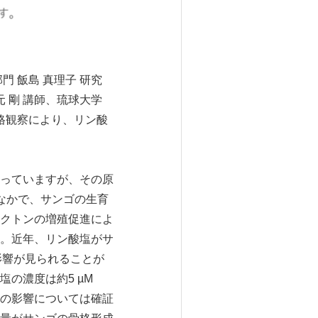
 飯島 真理子 研究
元 剛 講師、琉球大学
格観察により、リン酸
っていますが、その原
なかで、サンゴの生育
ンクトンの増殖促進によ
。近年、リン酸塩がサ
影響が見られることが
の濃度は約5 µM
の影響については確証