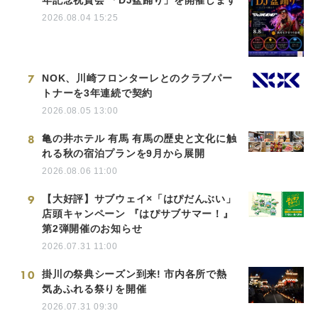
年記念祝賀会 「DJ盆踊り」を開催します
2026.08.04 15:25
7
NOK、川崎フロンターレとのクラブパー
トナーを3年連続で契約
2026.08.05 13:00
8
亀の井ホテル 有馬 有馬の歴史と文化に触
れる秋の宿泊プランを9月から展開
2026.08.06 11:00
9
【大好評】サブウェイ×「はぴだんぶい」
店頭キャンペーン 『はぴサブサマー！』
第2弾開催のお知らせ
2026.07.31 11:00
10
掛川の祭典シーズン到来! 市内各所で熱
気あふれる祭りを開催
2026.07.31 09:30