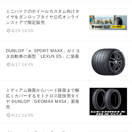
ミニバイクのホイールカスタム向けタ
イヤをダンロップタイヤ公式オンライ
ンストアで限定販売
6/29 14:05
DUNLOP「e. SPORT MAXX」がトヨ
タ自動車の新型「LEXUS ES」に装着
6/17 14:05
ミディアム路面からハード路面まで幅
広くカバーするモトクロス競技用タイ
ヤ DUNLOP「GEOMAX MX54」新発
売
6/12 14:05