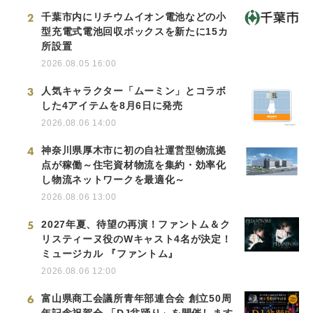
2
千葉市内にリチウムイオン電池などの小
型充電式電池回収ボックスを新たに15カ
所設置
2026.08.05 16:00
3
人気キャラクター「ムーミン」とコラボ
した4アイテムを8月6日に発売
2026.08.06 14:00
4
神奈川県厚木市に初の自社運営型物流拠
点が稼働～住宅資材物流を集約・効率化
し物流ネットワークを最適化～
2026.08.06 13:00
5
2027年夏、待望の再演！ファントム＆ク
リスティーヌ役のWキャスト4名が決定！
ミュージカル 『ファントム』
2026.08.06 12:00
6
富山県商工会議所青年部連合会 創立50周